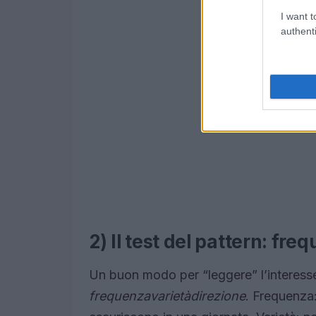
I want t
authenti
2) Il test del pattern: fre
Un buon modo per “leggere” l’interesse
frequenza
varietà
direzione
. Frequenza: