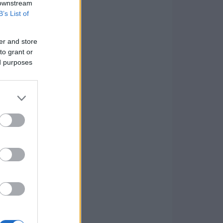
 downstream
B’s List of
er and store
to grant or
ed purposes