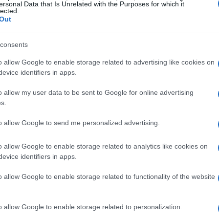
ersonal Data that Is Unrelated with the Purposes for which it
lected.
oni. Un singolo
like
vale poco; una sequenza
Out
 segnali deboli includono: like ripetuti in breve
associazioni dirette,
consents
follow
accompagnato da
orie
con domande che aprono conversazioni. Il
o allow Google to enable storage related to advertising like cookies on
evice identifiers in apps.
o isolato: più segnali si sommano in modo
un interesse.
o allow my user data to be sent to Google for online advertising
s.
iche
(like, commenti, tag) e
private
(messaggi,
to allow Google to send me personalized advertising.
ere sociali o di immagine; le seconde costano
alità. Tuttavia, ogni piattaforma ha meccanismi
o allow Google to enable storage related to analytics like cookies on
evice identifiers in apps.
oni
o routine: per questo si guarda al quadro
o allow Google to enable storage related to functionality of the website
o allow Google to enable storage related to personalization.