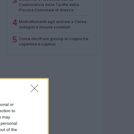
3
Controversia sulle Tariffe della
Piscina Comunale di Arezzo
4
Maltrattamenti agli anziani a Cerea:
indagini e misure cautelari
5
Come decifrare gossip di coppia tra
copertine e caption
sonal or
ection to
ou may
 personal
out of the