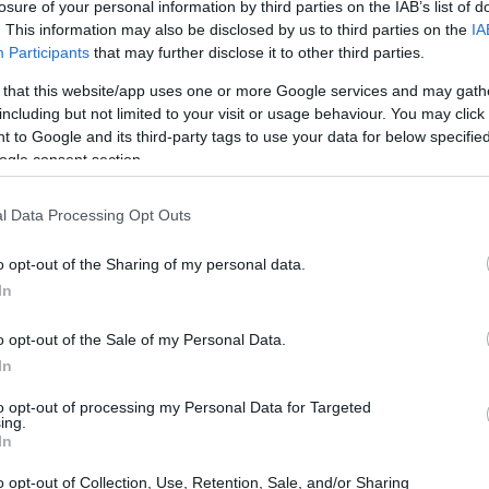
losure of your personal information by third parties on the IAB’s list of
. This information may also be disclosed by us to third parties on the
IA
Participants
that may further disclose it to other third parties.
 that this website/app uses one or more Google services and may gath
including but not limited to your visit or usage behaviour. You may click 
 to Google and its third-party tags to use your data for below specifi
ogle consent section.
l Data Processing Opt Outs
o opt-out of the Sharing of my personal data.
i social sono ambigui: un gesto può essere
In
se. Comprendere le differenze è utile per
ia serenità. Qui si seguirà una traccia
o opt-out of the Sale of my Personal Data.
In
ttern ricorrenti
distinguere coincidenze da flirt,
nfini sani.
to opt-out of processing my Personal Data for Targeted
ing.
In
sa contano davvero
o opt-out of Collection, Use, Retention, Sale, and/or Sharing