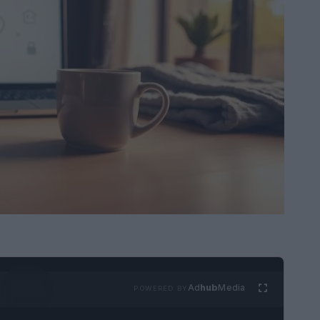
Ad
hub
Media
POWERED BY