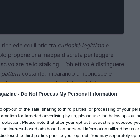
 richiede equilibrio tra
curiosità legittima
e
icolo propone una mappa discreta per leggere
civolare nello stalking. L’obiettivo è distinguere
n
pattern
costante, imparando a riconoscere
testo, con un angolo etico irrinunciabile.
gazine -
Do Not Process My Personal Information
to opt-out of the sale, sharing to third parties, or processing of your per
formation for targeted advertising by us, please use the below opt-out s
r selection. Please note that after your opt-out request is processed y
eing interest-based ads based on personal information utilized by us or
disclosed to third parties prior to your opt-out. You may separately opt-