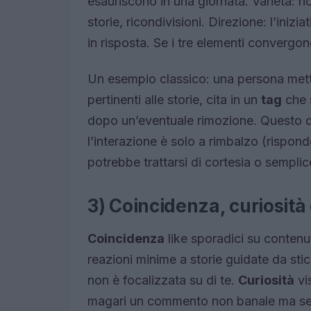
esauriscono in una giornata. Varietà: n
storie, ricondivisioni. Direzione: l’iniz
in risposta. Se i tre elementi convergono
Un esempio classico: una persona mett
pertinenti alle storie, cita in un
tag
che s
dopo un’eventuale rimozione. Questo d
l’interazione è solo a rimbalzo (rispo
potrebbe trattarsi di cortesia o semplic
3) Coincidenza, curiosità o
Coincidenza
like sporadici su contenut
reazioni minime a storie guidate da sti
non è focalizzata su di te.
Curiosità
vis
magari un commento non banale ma senz