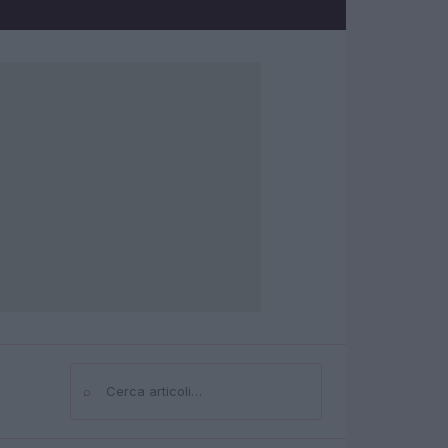
⌕
Cerca