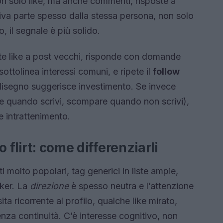
on solo like, ma anche commenti, risposte a
iativa parte spesso dalla stessa persona, non solo
, il segnale è più solido.
e like a post vecchi, risponde con domande
ottolinea interessi comuni, e ripete il
follow
isegno suggerisce investimento. Se invece
nde quando scrivi, scompare quando non scrivi),
e intrattenimento.
 flirt: come differenziarli
i molto popolari, tag generici in liste ampie,
cker. La
direzione
è spesso neutra e l’attenzione
ita ricorrente al profilo, qualche like mirato,
a continuità. C’è interesse cognitivo, non