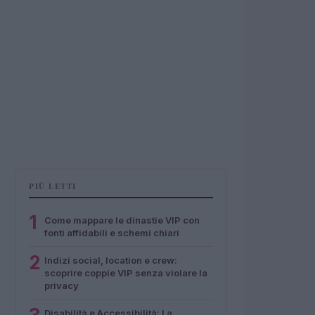
PIÙ LETTI
1
Come mappare le dinastie VIP con
fonti affidabili e schemi chiari
2
Indizi social, location e crew:
scoprire coppie VIP senza violare la
privacy
Disabilità e Accessibilità: La