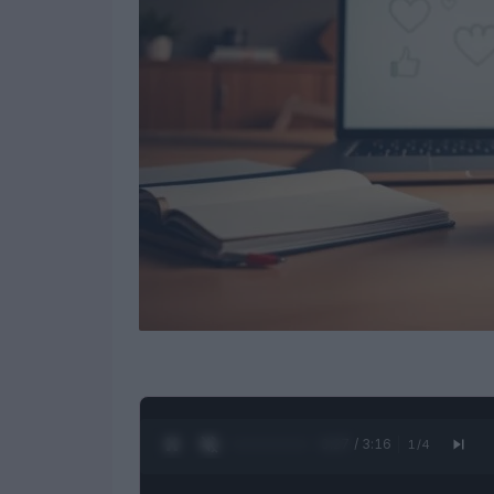
0:28 / 3:16
1
/
4