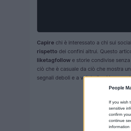
Capire
chi è interessato a chi sui social
rispetto
dei confini altrui. Questo art
like
tag
follow
e storie condivise senza s
ciò che è casuale da ciò che mostra u
segnali deboli e a valutarli nel loro con
People Ma
If you wish 
sensitive in
confirm you
continue se
information 