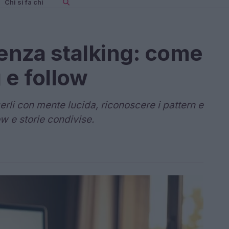
Chi si fa chi
senza stalking: come
g e follow
erli con mente lucida, riconoscere i pattern e
ow e storie condivise.