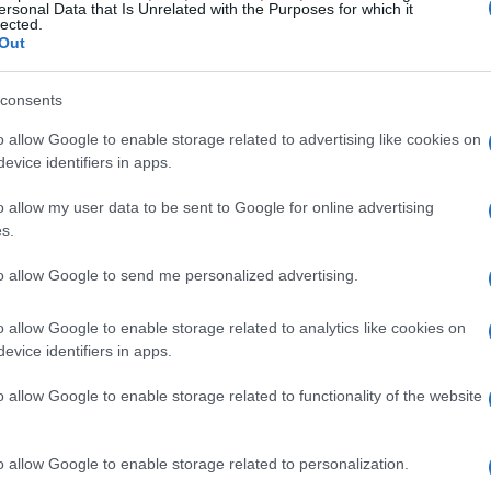
ersonal Data that Is Unrelated with the Purposes for which it
lected.
Out
VEDI TUTTI →
consents
TELEVISIONE
TELEVISIONE
o allow Google to enable storage related to advertising like cookies on
evice identifiers in apps.
o allow my user data to be sent to Google for online advertising
s.
ale
ResQ e l’impegno per
Come talk show e
una nuova nave di
reality creano
to allow Google to send me personalized advertising.
ne
soccorso nel
dipendenza:
to
Mediterraneo
cliffhanger,
o allow Google to enable storage related to analytics like cookies on
confessionali e
evice identifiers in apps.
montaggio
go
Matteo Pellegrino · 6 Ago
o allow Google to enable storage related to functionality of the website
Camilla Fiore · 6 Ago 2026
2026
o allow Google to enable storage related to personalization.