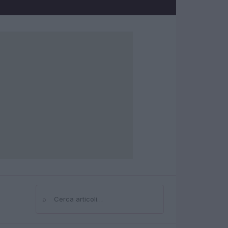
⌕
Cerca