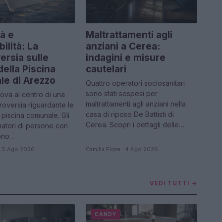
tà e
Maltrattamenti agli
ilità: La
anziani a Cerea:
ersia sulle
indagini e misure
della Piscina
cautelari
e di Arezzo
Quattro operatori sociosanitari
sono stati sospesi per
rova al centro di una
maltrattamenti agli anziani nella
oversia riguardante le
casa di riposo De Battisti di
a piscina comunale. Gli
Cerea. Scopri i dettagli delle…
tori di persone con
sono…
 · 5 Ago 2026
Camilla Fiore · 4 Ago 2026
VEDI TUTTI →
CANDY