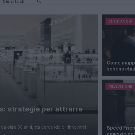
Chi si fa chi
CHI SI FA CHI
Come mappar
schemi chia
TELEVISIONE
: strategie per attrarre
 da oltre 50 anni, sta cercando di rinnovarsi
Speed Friend
ri…
amicizie ge