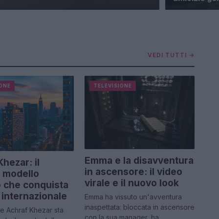
VEDI TUTTI →
IONE
TELEVISIONE
Emma e la disavventura
hezar: il
in ascensore: il video
 modello
virale e il nuovo look
no che conquista
 internazionale
Emma ha vissuto un'avventura
inaspettata: bloccata in ascensore
e Achraf Khezar sta
con la sua manager, ha