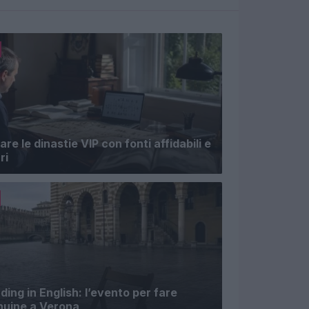
e le dinastie VIP con fonti affidabili e
ri
ing in English: l’evento per fare
nuine a Verona