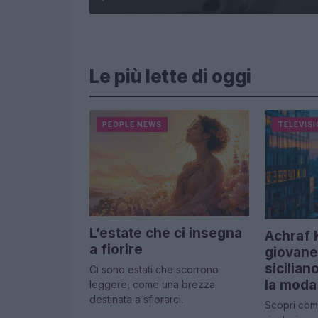
Le più lette di oggi
PEOPLE NEWS
TELEVIS
L’estate che ci insegna
Achraf K
a fiorire
giovane
sicilia
Ci sono estati che scorrono
la moda
leggere, come una brezza
destinata a sfiorarci.
Scopri com