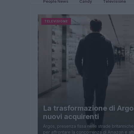
People News
Candy
Televisione
TELEVISIONE
La trasformazione di Argos
nuovi acquirenti
Argos, presenza fissa nelle strade britanniche
per affrontare la concorrenza di Amazon e alt