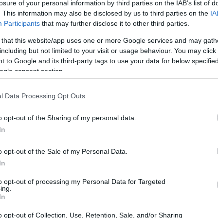
Club sociali a
losure of your personal information by third parties on the IAB’s list of
pagamento:
. This information may also be disclosed by us to third parties on the
IA
vantaggi e
Participants
that may further disclose it to other third parties.
svantaggi di un
nuovo modo di
 that this website/app uses one or more Google services and may gath
socializzare
including but not limited to your visit or usage behaviour. You may click 
 to Google and its third-party tags to use your data for below specifi
PEOPLE NEWS
ogle consent section.
Danza classica pop
con Roberto Bolle:
da dove iniziare
l Data Processing Opt Outs
o opt-out of the Sharing of my personal data.
prendere le
In
dopo il
PEOPLE NEWS
o opt-out of the Sale of my Personal Data.
Strategie social per
In
coppie VIP: post,
tempi e storytelling
ndere le operazioni di
to opt-out of processing my Personal Data for Targeted
della sua nave da
ing.
In
o opt-out of Collection, Use, Retention, Sale, and/or Sharing