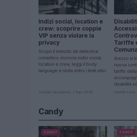
Indizi social, location e
Disabili
crew: scoprire coppie
Accessib
VIP senza violare la
Controv
privacy
Tariffe 
Comunal
Scopri il metodo da detective
romantico: incrocia indizi social,
Arezzo si t
location e crew, leggi il body
nuova contr
language e resta entro i limiti etici.
tariffe dell
accompagna
disabilità 
Cristian Castiglioni · 7 Ago 2026
Camilla Fiore
Candy
CANDY
CANDY