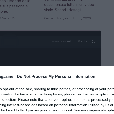
ndo il mondo della
documentato tutto in un video
a sua passione e
virale. Scopri i dettagli…
ione.
19 Mar 2025
Cristian Castiglioni · 28 Lug 2026
Ad
hub
Media
POWERED BY
gazine -
Do Not Process My Personal Information
to opt-out of the sale, sharing to third parties, or processing of your per
formation for targeted advertising by us, please use the below opt-out s
VEDI TUTTI →
r selection. Please note that after your opt-out request is processed y
eing interest-based ads based on personal information utilized by us or
PEOPLE NEWS
disclosed to third parties prior to your opt-out. You may separately opt-