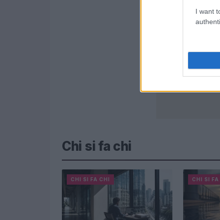
I want t
authenti
Chi si fa chi
CHI SI FA CHI
CHI SI FA