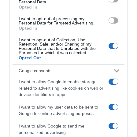
Personal Data.
Camilla Fiore, da Verona, annotò la prima
Opted In
review dopo aver testato un siero durante la
Fiera della Cosmesi: quell’articolo cambiò la
I want to opt-out of processing my
Personal Data for Targeted Advertising.
linea editoriale dedicata alla prova prodotto.
Opted In
Propone rubriche con taglio rigoroso e porta
in redazione la precisione di chi colleziona
I want to opt-out of Collection, Use,
vecchi campionari.
Retention, Sale, and/or Sharing of my
Personal Data that Is Unrelated with the
Purposes for which it was collected.
Opted Out
Google consents
I want to allow Google to enable storage
related to advertising like cookies on web or
device identifiers in apps.
I want to allow my user data to be sent to
Google for online advertising purposes.
I want to allow Google to send me
personalized advertising.