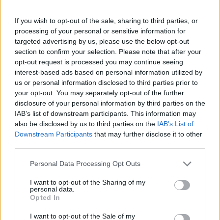
Fuori dal set, l’interesse della stampa si concentra
If you wish to opt-out of the sale, sharing to third parties, or
anche sulla sfera privata: la relazione con il regista
processing of your personal or sensitive information for
Tim Burton
, iniziata nel 2026 e conclusasi nel
targeted advertising by us, please use the below opt-out
2026, è stata chiusa con parole di affetto
section to confirm your selection. Please note that after your
opt-out request is processed you may continue seeing
reciproco, mentre a marzo la coppia ha messo in
interest-based ads based on personal information utilized by
vendita una villa in Toscana. Bellucci tutela con
us or personal information disclosed to third parties prior to
decisione la sua privacy, pur esprimendo orgoglio
your opt-out. You may separately opt-out of the further
disclosure of your personal information by third parties on the
per le figlie:
Deva
(21) ha già intrapreso la carriera
IAB’s list of downstream participants. This information may
d’attrice, mentre
Léonie
(16) è ancora nella fase di
also be disclosed by us to third parties on the
IAB’s List of
formazione. Infine, il ricordo della storia con
Downstream Participants
that may further disclose it to other
third parties.
Vincent Cassel
rimane parte integrante del
racconto mediatico legato alla Croisette.
Please note that this website/app uses one or more Google
Personal Data Processing Opt Outs
services and may gather and store information including but
not limited to your visit or usage behaviour. You may click to
I want to opt-out of the Sharing of my
personal data.
grant or deny consent to Google and its third-party tags to
Opted In
use your data for below specified purposes in below Google
AUTORE
Camilla Fiore
consent section.
I want to opt-out of the Sale of my