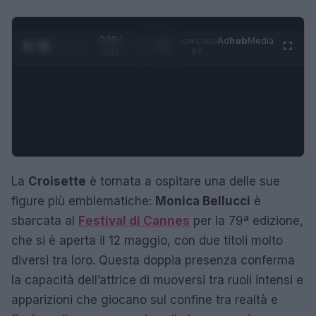
0:29 /
Ad
hub
Media
POWERED
1
/
4
1:47
BY
La
Croisette
è tornata a ospitare una delle sue
figure più emblematiche:
Monica Bellucci
è
sbarcata al
Festival di Cannes
per la 79ª edizione,
che si è aperta il 12 maggio, con due titoli molto
diversi tra loro. Questa doppia presenza conferma
la capacità dell’attrice di muoversi tra ruoli intensi e
apparizioni che giocano sul confine tra realtà e