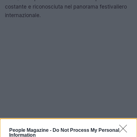
costante e riconosciuta nel panorama festivaliero
internazionale.
People Magazine -
Do Not Process My Personal
Aspetti personali osservati dai media
Information