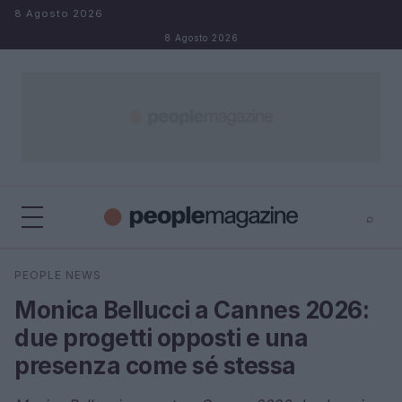
Salta al contenuto
8 Agosto 2026
8 Agosto 2026
⌕
⌕
×
PEOPLE NEWS
Cerca
Monica Bellucci a Cannes 2026:
due progetti opposti e una
presenza come sé stessa