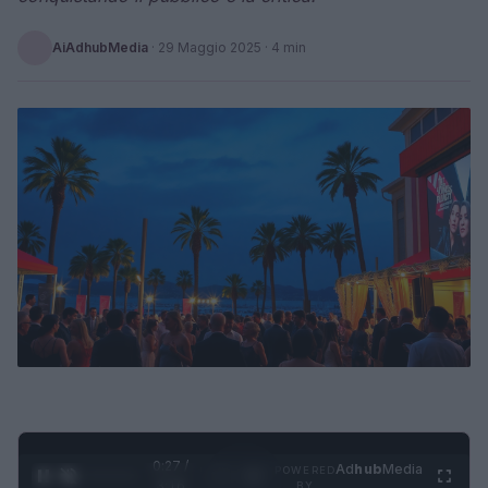
AiAdhubMedia
·
29 Maggio 2025
· 4 min
0:28 /
Ad
hub
Media
POWERED
1
/
4
3:16
BY