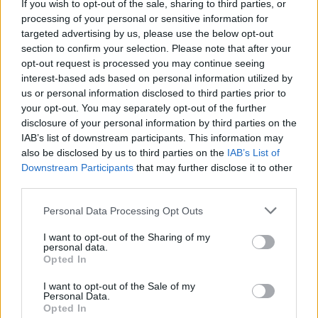
If you wish to opt-out of the sale, sharing to third parties, or
Due procuratori: un dramma politico di
processing of your personal or sensitive information for
denuncia
targeted advertising by us, please use the below opt-out
section to confirm your selection. Please note that after your
Two Prosecutors di Sergei Loznitsa è un’opera
opt-out request is processed you may continue seeing
interest-based ads based on personal information utilized by
potente che affronta il tema della giustizia sotto il
us or personal information disclosed to third parties prior to
regime di Stalin. Con una narrazione che ricorda un
your opt-out. You may separately opt-out of the further
incubo kafkiano, il film promette di lasciare un
disclosure of your personal information by third parties on the
IAB’s list of downstream participants. This information may
segno profondo nel pubblico.
also be disclosed by us to third parties on the
IAB’s List of
Downstream Participants
that may further disclose it to other
Il Festival di Cannes continua a essere un punto di
third parties.
riferimento per il cinema mondiale, presentando
Please note that this website/app uses one or more Google
Personal Data Processing Opt Outs
opere che sfidano le convenzioni e raccontano
services and may gather and store information including but
storie di vita, amore, giustizia e libertà. Con una
not limited to your visit or usage behaviour. You may click to
I want to opt-out of the Sharing of my
personal data.
grant or deny consent to Google and its third-party tags to
varietà di film in arrivo, ci sono molte ragioni per
Opted In
use your data for below specified purposes in below Google
essere entusiasti per il futuro del cinema.
consent section.
I want to opt-out of the Sale of my
Personal Data.
Opted In