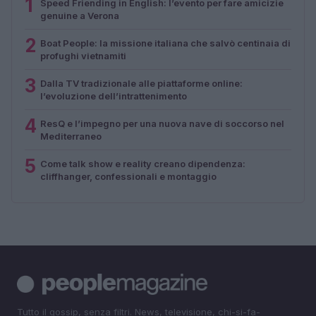
1
Speed Friending in English: l’evento per fare amicizie
genuine a Verona
2
Boat People: la missione italiana che salvò centinaia di
profughi vietnamiti
3
Dalla TV tradizionale alle piattaforme online:
l’evoluzione dell’intrattenimento
4
ResQ e l’impegno per una nuova nave di soccorso nel
Mediterraneo
5
Come talk show e reality creano dipendenza:
cliffhanger, confessionali e montaggio
Tutto il gossip, senza filtri. News, televisione, chi-si-fa-