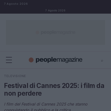
Salta al contenuto
7 Agosto 2026
7 Agosto 2026
⌕
⌕
×
TELEVISIONE
Cerca
Festival di Cannes 2025: i film da
non perdere
I film del Festival di Cannes 2025 che stanno
conquistando il pubblico e la critica.