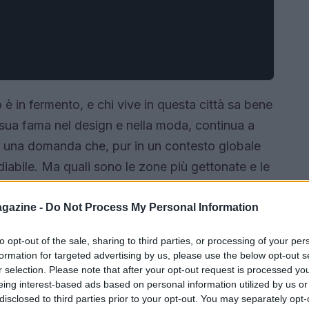
 è in fermento, e chi vive in questa città sa bene
 sua fama nel design e nella moda, continua a
e a una domanda che, pur in un contesto globale
iabile. Ma quali sono le zone più gettonate e le
lo insieme!
gazine -
Do Not Process My Personal Information
to opt-out of the sale, sharing to third parties, or processing of your per
formation for targeted advertising by us, please use the below opt-out s
r selection. Please note that after your opt-out request is processed y
eing interest-based ads based on personal information utilized by us or
disclosed to third parties prior to your opt-out. You may separately opt-