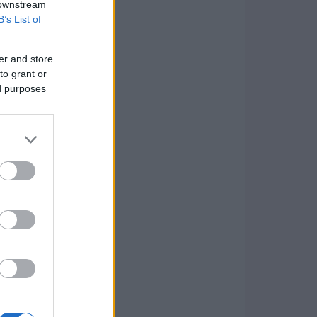
 downstream
B’s List of
er and store
to grant or
ed purposes