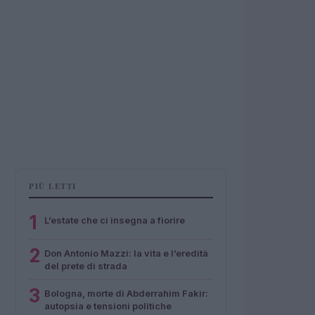
PIÙ LETTI
1
L’estate che ci insegna a fiorire
2
Don Antonio Mazzi: la vita e l’eredità
del prete di strada
3
Bologna, morte di Abderrahim Fakir:
autopsia e tensioni politiche