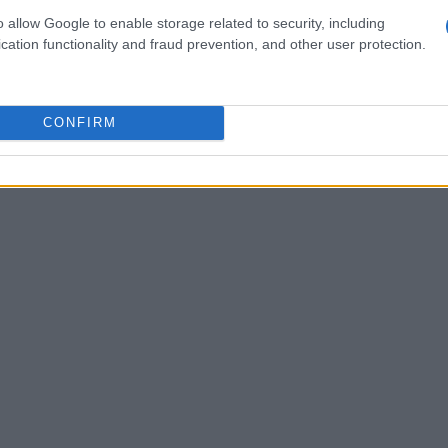
azie a progetti di riqualificazione e a un
o allow Google to enable storage related to security, including
cation functionality and fraud prevention, and other user protection.
ture.
CONFIRM