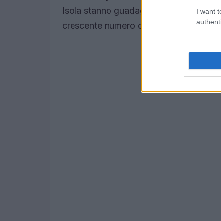
Isola stanno guadagnando attenzione, gr
I want t
authenti
crescente numero di servizi e infrastrut