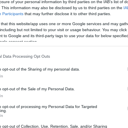
losure of your personal information by third parties on the IAB’s list of
. This information may also be disclosed by us to third parties on the
IA
Participants
that may further disclose it to other third parties.
 that this website/app uses one or more Google services and may gath
including but not limited to your visit or usage behaviour. You may click 
 to Google and its third-party tags to use your data for below specifi
ogle consent section.
l Data Processing Opt Outs
o opt-out of the Sharing of my personal data.
on dati OMI/Nomisma
In
e Nomisma, il segmento del lusso a Milano ha
o opt-out of the Sale of my Personal Data.
l secondo trimestre del 2023, i prezzi delle
In
ti del 5%, con punte del 10% in alcune aree
to opt-out of processing my Personal Data for Targeted
ing.
trano
un incremento significativo nel numero di
In
alità dopo i picchi e le flessioni degli ultimi
o opt-out of Collection, Use, Retention, Sale, and/or Sharing