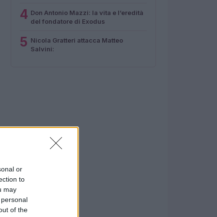
4
Don Antonio Mazzi: la vita e l’eredità
del fondatore di Exodus
5
Nicola Gratteri attacca Matteo
Salvini:
sonal or
ection to
ou may
 personal
out of the