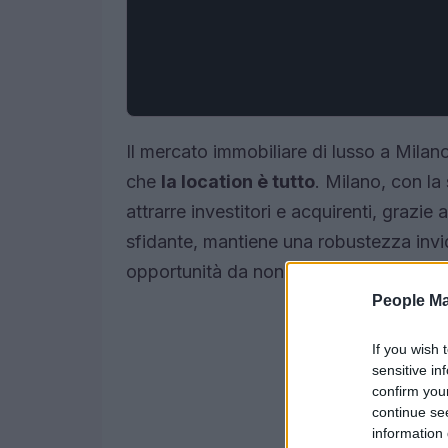
Il mercato immobiliare di lusso a Milano
che
la location è tutto
. Milano, con la
attrarre investitori e acquirenti, grazi
sfidante, mantiene una robustezza invid
opportunità da non perdere? Scopriamo
People Ma
If you wish 
sensitive in
confirm you
continue se
information 