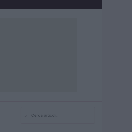
⌕
Cerca