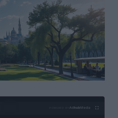
Ad
hub
Media
POWERED BY