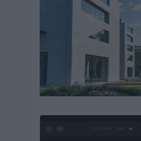
0:28 / 3:16
1
/
4