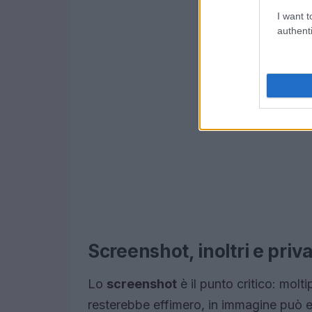
I want t
authenti
Screenshot, inoltri e priv
Lo
screenshot
è il punto critico: mol
resterebbe effimero, in immagine può es