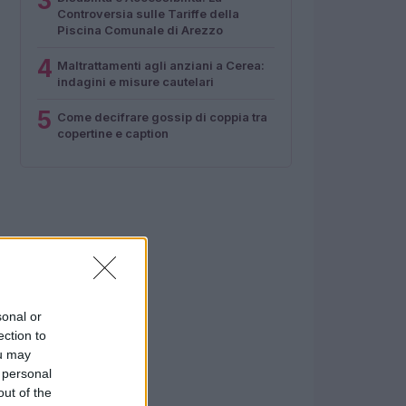
3
Controversia sulle Tariffe della
Piscina Comunale di Arezzo
4
Maltrattamenti agli anziani a Cerea:
indagini e misure cautelari
5
Come decifrare gossip di coppia tra
copertine e caption
sonal or
ection to
ou may
 personal
out of the