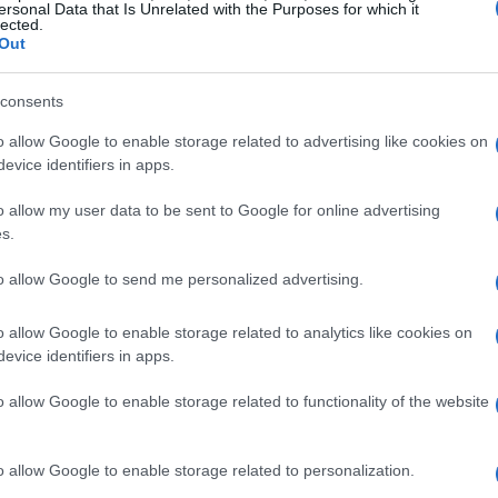
ersonal Data that Is Unrelated with the Purposes for which it
lected.
idenze
Out
he nasce come
confidenza
resta confidenza. Se
consents
, orientamento, salute o dinamiche relazionali,
o allow Google to enable storage related to advertising like cookies on
 parlarne altrove. Non basta l’assenza di divieti
evice identifiers in apps.
. Nelle community
LGBTQ+
dove identità e
o allow my user data to be sent to Google for online advertising
è vitale. Un buon test è chiedersi: questa
s.
 Se è dell’altrə, fermarsi è un atto di cura.
to allow Google to send me personalized advertising.
o neutri: outfit, meme interni, goffi equivoci senza
o allow Google to enable storage related to analytics like cookies on
 di vulnerabilità, il tono cambia. L’etica
evice identifiers in apps.
icativi, evitare nomi e luoghi, e verificare che il
o allow Google to enable storage related to functionality of the website
e insieme, non di qualcuno.
o allow Google to enable storage related to personalization.