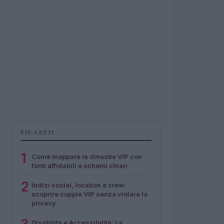
PIÙ LETTI
1
Come mappare le dinastie VIP con
fonti affidabili e schemi chiari
2
Indizi social, location e crew:
scoprire coppie VIP senza violare la
privacy
Disabilità e Accessibilità: La