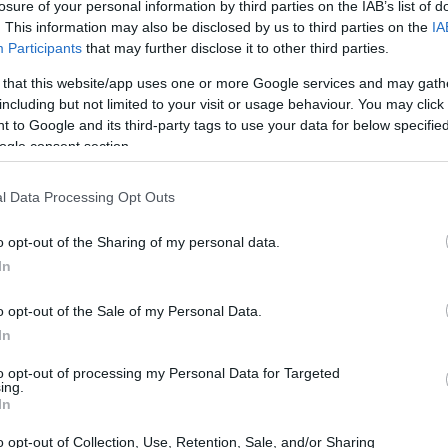
losure of your personal information by third parties on the IAB’s list of
. This information may also be disclosed by us to third parties on the
IA
Participants
that may further disclose it to other third parties.
 that this website/app uses one or more Google services and may gath
including but not limited to your visit or usage behaviour. You may click 
 to Google and its third-party tags to use your data for below specifi
ogle consent section.
l Data Processing Opt Outs
o opt-out of the Sharing of my personal data.
In
o opt-out of the Sale of my Personal Data.
e reputazione. Nella maggior parte dei casi,
In
per ridurre i danni. Questo articolo definisce i
to opt-out of processing my Personal Data for Targeted
ing.
e, esplora i rischi degli
screenshot
e propone
In
oni e malintesi senza rompere i legami.
o opt-out of Collection, Use, Retention, Sale, and/or Sharing