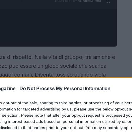
Ad
hub
Media
POWERED BY
 di rispetto. Nella vita di gruppo, tra amiche e
zzo può essere un gioco sociale che scarica
nguaggi comuni. Diventa tossico quando viola
 dettagli sensibili. L’etica del pettegolezzo non
gazine -
Do Not Process My Personal Information
perimetro chiaro, dove tutti possano sentirsi
to opt-out of the sale, sharing to third parties, or processing of your per
formation for targeted advertising by us, please use the below opt-out s
r selection. Please note that after your opt-out request is processed y
eing interest-based ads based on personal information utilized by us or
disclosed to third parties prior to your opt-out. You may separately opt-