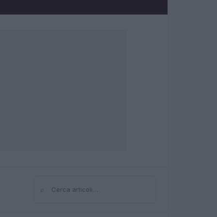
⌕
Cerca