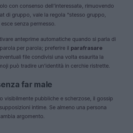
solo con consenso dell’interessatə, rimuovendo
hat di gruppo, vale la regola “stesso gruppo,
on esce senza permesso.
ttivare anteprime automatiche quando si parla di
arola per parola; preferire il
parafrasare
eventuali file condivisi una volta esaurita la
i può tradire un’identità in cerchie ristrette.
 senza far male
no visibilmente pubbliche e scherzose, il gossip
 supposizioni intime. Se almeno una persona
i cambia argomento.