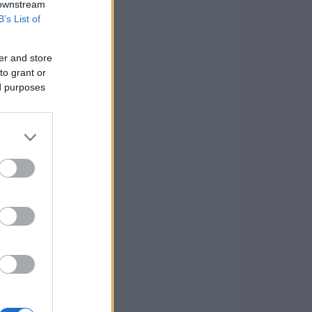
 downstream
B’s List of
er and store
to grant or
ed purposes