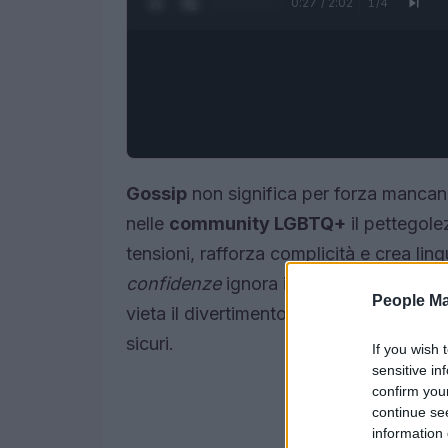
0:28 / 2:02
1
/
4
Gossip
non significa per forza mancanza
nelle
community LGBTQ+
il pettegole
tensioni, rafforza complicità e crea li
confidenze
ignora il
consenso
o espone
People Ma
vieta il divertimento: lo incanala in un 
sicuri.
If you wish 
sensitive in
confirm you
continue se
information 