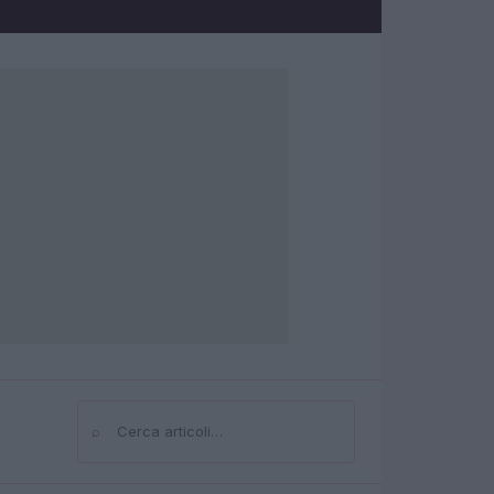
⌕
Cerca