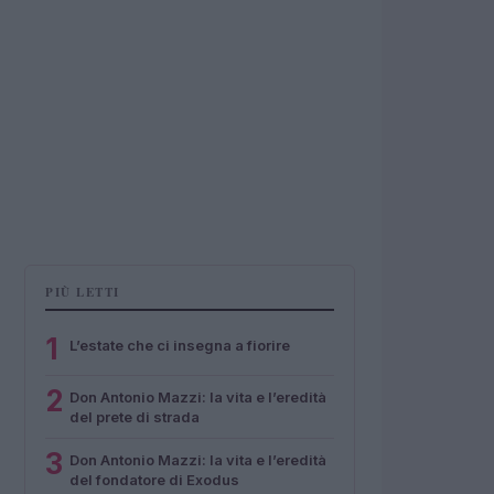
PIÙ LETTI
1
L’estate che ci insegna a fiorire
2
Don Antonio Mazzi: la vita e l’eredità
del prete di strada
3
Don Antonio Mazzi: la vita e l’eredità
del fondatore di Exodus