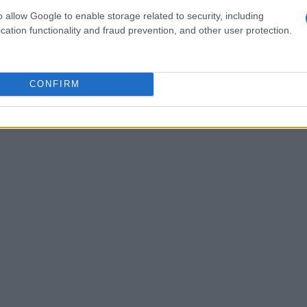
umento di creazione: capelli, occhi, tratti del
o allow Google to enable storage related to security, including
cchi, permettendo sovrapposizioni e finiture che
cation functionality and fraud prevention, and other user protection.
onoscibile. Questa attenzione alla
: alimenta il legame emotivo tra giocatore e
CONFIRM
io più significativo. La grafica in alta
ende più chiari i momenti comici, senza tradire il