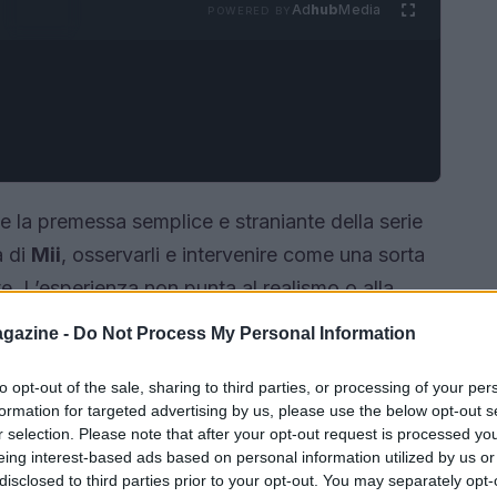
Ad
hub
Media
POWERED BY
e la premessa semplice e straniante della serie
a di
Mii
, osservarli e intervenire come una sorta
. L’esperienza non punta al realismo o alla
 comiche e tenere attraverso scelte minime del
gazine -
Do Not Process My Personal Information
na a quello che molti chiamano
life sim
: un
ergente e la personalizzazione diventano la
to opt-out of the sale, sharing to third parties, or processing of your per
formation for targeted advertising by us, please use the below opt-out s
r selection. Please note that after your opt-out request is processed y
eing interest-based ads based on personal information utilized by us or
disclosed to third parties prior to your opt-out. You may separately opt-