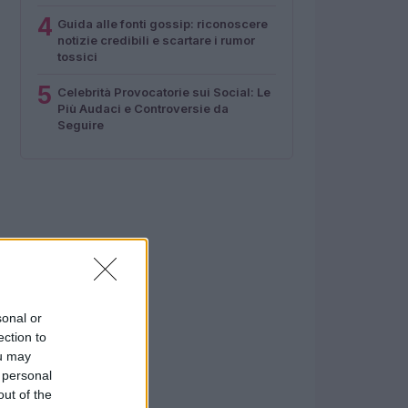
4
Guida alle fonti gossip: riconoscere
notizie credibili e scartare i rumor
tossici
5
Celebrità Provocatorie sui Social: Le
Più Audaci e Controversie da
Seguire
sonal or
ection to
ou may
 personal
out of the