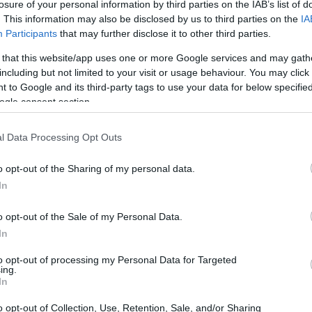
losure of your personal information by third parties on the IAB’s list of
. This information may also be disclosed by us to third parties on the
IA
Participants
that may further disclose it to other third parties.
 that this website/app uses one or more Google services and may gath
including but not limited to your visit or usage behaviour. You may click 
 to Google and its third-party tags to use your data for below specifi
ogle consent section.
l Data Processing Opt Outs
o opt-out of the Sharing of my personal data.
In
o opt-out of the Sale of my Personal Data.
In
à già note e rinforza il carattere dell’isola,
to opt-out of processing my Personal Data for Targeted
ing.
i che emergono nel tempo. La sensazione
In
 vuole crescere senza tradire la sua natura
o opt-out of Collection, Use, Retention, Sale, and/or Sharing