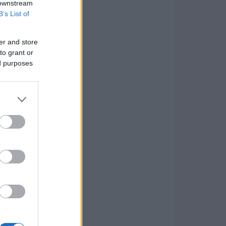
 downstream
B’s List of
er and store
to grant or
ed purposes