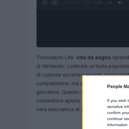
0:27 / 3:16
1
/
4
Tomodachi Life:
vita da sogno
riprend
di Nintendo: costruire un’isola popolat
di custode eccentricamente onnipotente
competizione, ma a generare situazioni
People Ma
giocatore. Questo approccio lo avvici
contenitore aperto dove l’umorismo em
If you wish 
sensitive in
vera meccanica di gioco.
confirm you
continue se
information 