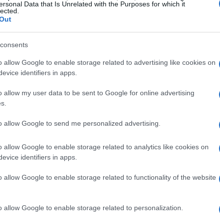
più nitidezza visiva e interazioni che producono
ersonal Data that Is Unrelated with the Purposes for which it
lected.
 Tuttavia, alcune scelte di design riducono il suo
Out
gevità del divertimento.
consents
ua a funzionare
o allow Google to enable storage related to advertising like cookies on
evice identifiers in apps.
ta la capacità di trasformare dettagli banali in
o allow my user data to be sent to Google for online advertising
tica, la combinazione delle frasi inserite dal
s.
ei personaggi creano un meccanismo di comicità
to allow Google to send me personalized advertising.
reconfezionati. La personalizzazione è al
e reali o a caricature inventive, il
o allow Google to enable storage related to analytics like cookies on
evice identifiers in apps.
volontà di continuare a vedere cosa accade
o allow Google to enable storage related to functionality of the website
 dei dettagli
o allow Google to enable storage related to personalization.