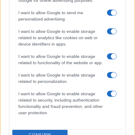
Google for online advertising purposes.
I want to allow Google to send me
personalized advertising.
I want to allow Google to enable storage
related to analytics like cookies on web or
device identifiers in apps.
I want to allow Google to enable storage
PIÙ LETTI
related to functionality of the website or app.
1
L’estate che ci insegna a fiorire
I want to allow Google to enable storage
related to personalization.
2
Achraf Khezar: il giovane modello siciliano che
conquista la moda internazionale
I want to allow Google to enable storage
related to security, including authentication
3
Ballando con le Stelle 2026: chi sostituirà Selvaggia
functionality and fraud prevention, and other
Lucarelli e le novità clamorose
user protection.
4
Emma e la disavventura in ascensore: il video virale e
il nuovo look
CONFIRM