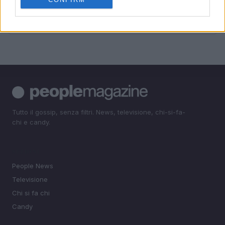
5
Guardare troppa televisione in età adulta può
modificare la struttura cerebrale
Tutto il gossip, senza filtri. News, televisione, chi-si-fa-
chi e candy.
SEZIONI
People News
Televisione
Chi si fa chi
Candy