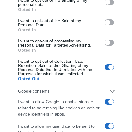
not limited to your visit or usage behaviour. You may click to
I want to opt-out of the Sharing of my
personal data.
grant or deny consent to Google and its third-party tags to
Opted In
use your data for below specified purposes in below Google
consent section.
I want to opt-out of the Sale of my
Personal Data.
Opted In
I want to opt-out of processing my
Allerta a Venezia tra ospiti vip e controlli
Personal Data for Targeted Advertising.
Opted In
dopo l’azione militare americana
Venezia è stata indicata come area di attenzione per la
I want to opt-out of Collection, Use,
Retention, Sale, and/or Sharing of my
presenza di ospiti internazionali al matrimonio di Jeff Bezos e
Personal Data that Is Unrelated with the
per le…
Purposes for which it was collected.
Opted Out
Camilla Pellegrini · 1 Apr 2026
Google consents
I want to allow Google to enable storage
related to advertising like cookies on web or
device identifiers in apps.
I want to allow my user data to be sent to