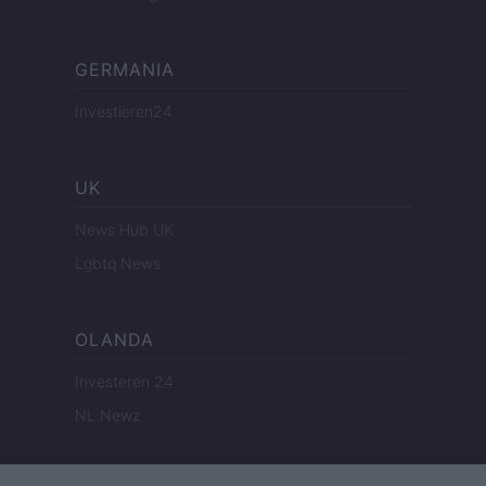
GERMANIA
Investieren24
UK
News Hub UK
Lgbtq News
OLANDA
Investeren 24
NL Newz