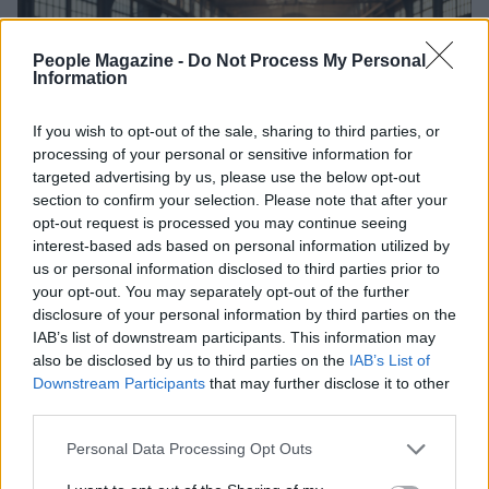
People Magazine -
Do Not Process My Personal
Information
If you wish to opt-out of the sale, sharing to third parties, or
processing of your personal or sensitive information for
targeted advertising by us, please use the below opt-out
section to confirm your selection. Please note that after your
Cosa succede alle imprese dopo i tagli a
opt-out request is processed you may continue seeing
Transizione 5.0
interest-based ads based on personal information utilized by
us or personal information disclosed to third parties prior to
Le imprese contestano il taglio retroattivo al credito d'imposta
your opt-out. You may separately opt-out of the further
della Transizione 5.0 e sollecitano un tavolo di confronto per
disclosure of your personal information by third parties on the
tutelare il legittimo…
IAB’s list of downstream participants. This information may
Camilla Pellegrini · 3 Apr 2026
also be disclosed by us to third parties on the
IAB’s List of
Downstream Participants
that may further disclose it to other
PEOPLE NEWS
third parties.
Please note that this website/app uses one or more Google
Personal Data Processing Opt Outs
services and may gather and store information including but