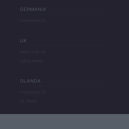
GERMANIA
Investieren24
UK
News Hub UK
Lgbtq News
OLANDA
Investeren 24
NL Newz