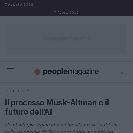
Salta al contenuto
7 Agosto 2026
7 Agosto 2026
⌕
⌕
×
PEOPLE NEWS
Cerca
Il processo Musk-Altman e il
futuro dell’AI
Una battaglia legale che mette alla prova la fiducia
nella leadership dell'AI e apre dubbi su controllo,