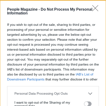
trasparenza per chi gestisce modelli di frontiera. Le
People Magazine -
Do Not Process My Personal
imprese potrebbero adottare codici di condotta più
Information
vincolanti, integrare review esterne e rafforzare la
If you wish to opt-out of the sale, sharing to third parties, or
governance interna. Anche il mercato del capitale
processing of your personal or sensitive information for
umano cambierà: competenze in
AI governance
,
targeted advertising by us, please use the below opt-out
compliance e sicurezza diventeranno strategiche
section to confirm your selection. Please note that after your
opt-out request is processed you may continue seeing
per costruire sistemi affidabili.
interest-based ads based on personal information utilized by
us or personal information disclosed to third parties prior to
In conclusione, il confronto giudiziario tra figure di
your opt-out. You may separately opt-out of the further
primo piano della tecnologia non è solo cronaca: è
disclosure of your personal information by third parties on the
IAB’s list of downstream participants. This information may
un momento di verifica per regole, responsabilità e
also be disclosed by us to third parties on the
IAB’s List of
fiducia in un’epoca dominata dall’AI. Le scelte che
Downstream Participants
that may further disclose it to other
seguiranno al processo definiranno non soltanto il
third parties.
destino delle società coinvolte, ma anche il
Please note that this website/app uses one or more Google
Personal Data Processing Opt Outs
percorso di regolamentazione e adozione
services and may gather and store information including but
not limited to your visit or usage behaviour. You may click to
I want to opt-out of the Sharing of my
dell’
intelligenza artificiale
nelle istituzioni e nelle
personal data.