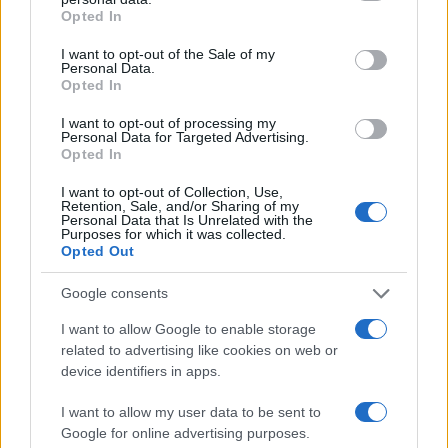
grant or deny consent to Google and its third-party tags to
imprese.
Opted In
use your data for below specified purposes in below Google
consent section.
I want to opt-out of the Sale of my
Personal Data.
Opted In
AUTORE
Cristian Castiglioni
I want to opt-out of processing my
Personal Data for Targeted Advertising.
Cristian Castiglioni, veneziano, iniziò come
Opted In
blogger dopo aver postato una guida sui
bacari e ricevuto centinaia di messaggi: quella
I want to opt-out of Collection, Use,
Retention, Sale, and/or Sharing of my
reazione spinse la sua trasformazione in
Personal Data that Is Unrelated with the
redattore. Cura contenuti amichevoli e porta in
Purposes for which it was collected.
Opted Out
redazione appunti fotografici di vaporetto e
cicchetti.
Google consents
I want to allow Google to enable storage
related to advertising like cookies on web or
device identifiers in apps.
I want to allow my user data to be sent to
Google for online advertising purposes.