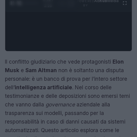
0:29 /
Ad
hub
Media
POWERED
1
/
4
3:16
BY
Il conflitto giudiziario che vede protagonisti
Elon
Musk
e
Sam Altman
non è soltanto una disputa
personale: è un banco di prova per l’intero settore
dell’
intelligenza artificiale
. Nel corso delle
testimonianze e delle deposizioni sono emersi temi
che vanno dalla
governance
aziendale alla
trasparenza sui modelli, passando per la
responsabilità in caso di danni causati da sistemi
automatizzati. Questo articolo esplora come le