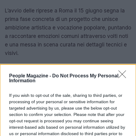
L’avvio delle riprese a Roma il 15 giugno segna la
prima fase concreta di un progetto che unisce
ambizione artistica e vocazione popolare, puntando
a raccontare emozioni comuni attraverso volti noti
e una messa in scena curata nei dettagli tecnici e
visivi.
Per chi segue il
cinema italiano
contemporaneo,
Nella gioia e nel dolore
si presenta come un
People Magazine -
Do Not Process My Personal
Information
lavoro che fonde estetica autoriale e appeal di
massa, con
Amanda Lear
chiamata a incarnare
If you wish to opt-out of the sale, sharing to third parties, or
una presenza centrale nel racconto sulla memoria
processing of your personal or sensitive information for
targeted advertising by us, please use the below opt-out
e sui legami umani. L’appuntamento nelle sale è
section to confirm your selection. Please note that after your
fissato per Natale 2026, quando il pubblico potrà
opt-out request is processed you may continue seeing
valutare il risultato di questa nuova tappa nella
interest-based ads based on personal information utilized by
us or personal information disclosed to third parties prior to
filmografia di Özpetek.