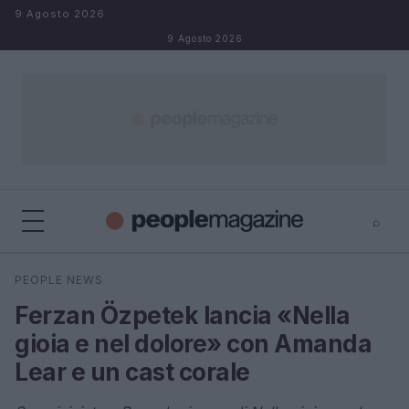
Salta al contenuto
9 Agosto 2026
9 Agosto 2026
⌕
⌕
×
PEOPLE NEWS
Cerca
Ferzan Özpetek lancia «Nella
gioia e nel dolore» con Amanda
Lear e un cast corale