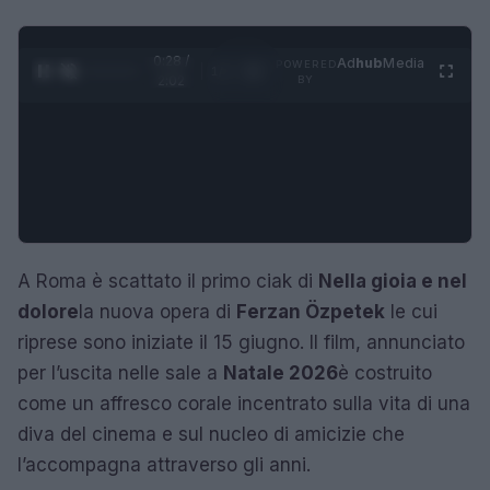
0:29 /
Ad
hub
Media
POWERED
1
/
4
2:02
BY
A Roma è scattato il primo ciak di
Nella gioia e nel
dolore
la nuova opera di
Ferzan Özpetek
le cui
riprese sono iniziate il 15 giugno. Il film, annunciato
per l’uscita nelle sale a
Natale 2026
è costruito
come un affresco corale incentrato sulla vita di una
diva del cinema e sul nucleo di amicizie che
l’accompagna attraverso gli anni.