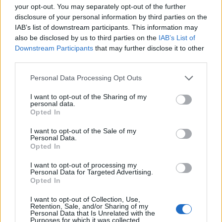
your opt-out. You may separately opt-out of the further
disclosure of your personal information by third parties on the
IAB’s list of downstream participants. This information may
also be disclosed by us to third parties on the
IAB’s List of
AUTORE
Downstream Participants
that may further disclose it to other
Cristian Castiglioni
third parties.
Cristian Castiglioni, veneziano, iniziò come
blogger dopo aver postato una guida sui
Please note that this website/app uses one or more Google
Personal Data Processing Opt Outs
bacari e ricevuto centinaia di messaggi: quella
services and may gather and store information including but
reazione spinse la sua trasformazione in
not limited to your visit or usage behaviour. You may click to
I want to opt-out of the Sharing of my
personal data.
redattore. Cura contenuti amichevoli e porta in
grant or deny consent to Google and its third-party tags to
Opted In
redazione appunti fotografici di vaporetto e
use your data for below specified purposes in below Google
cicchetti.
consent section.
I want to opt-out of the Sale of my
Personal Data.
Opted In
I want to opt-out of processing my
Personal Data for Targeted Advertising.
Opted In
I want to opt-out of Collection, Use,
Retention, Sale, and/or Sharing of my
Personal Data that Is Unrelated with the
Purposes for which it was collected.