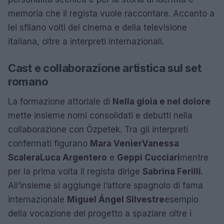
memoria che il regista vuole raccontare. Accanto a
lei sfilano volti del cinema e della televisione
italiana, oltre a interpreti internazionali.
Cast e collaborazione artistica sul set
romano
La formazione attoriale di
Nella gioia e nel dolore
mette insieme nomi consolidati e debutti nella
collaborazione con Özpetek. Tra gli interpreti
confermati figurano
Mara Venier
Vanessa
Scalera
Luca Argentero
e
Geppi Cucciari
mentre
per la prima volta il regista dirige
Sabrina Ferilli
.
All’insieme si aggiunge l’attore spagnolo di fama
internazionale
Miguel Ángel Silvestre
esempio
della vocazione del progetto a spaziare oltre i