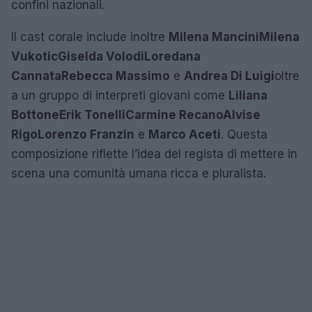
confini nazionali.
Il cast corale include inoltre
Milena Mancini
Milena
Vukotic
Giselda Volodi
Loredana
Cannata
Rebecca Massimo
e
Andrea Di Luigi
oltre
a un gruppo di interpreti giovani come
Liliana
Bottone
Erik Tonelli
Carmine Recano
Alvise
Rigo
Lorenzo Franzin
e
Marco Aceti
. Questa
composizione riflette l’idea del regista di mettere in
scena una comunità umana ricca e pluralista.