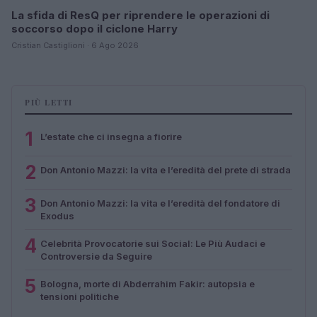
La sfida di ResQ per riprendere le operazioni di
soccorso dopo il ciclone Harry
Cristian Castiglioni · 6 Ago 2026
PIÙ LETTI
1
L’estate che ci insegna a fiorire
2
Don Antonio Mazzi: la vita e l’eredità del prete di strada
3
Don Antonio Mazzi: la vita e l’eredità del fondatore di
Exodus
4
Celebrità Provocatorie sui Social: Le Più Audaci e
Controversie da Seguire
5
Bologna, morte di Abderrahim Fakir: autopsia e
tensioni politiche