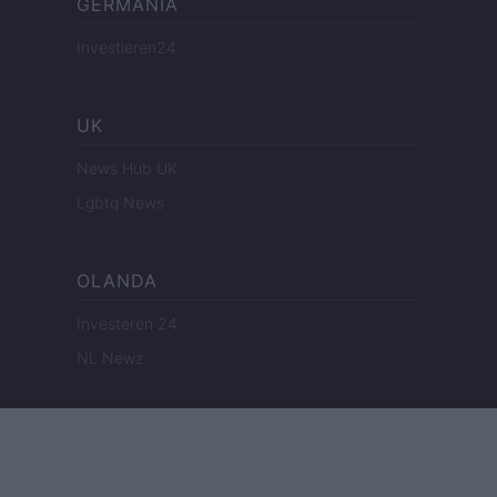
GERMANIA
Investieren24
UK
News Hub UK
Lgbtq News
OLANDA
Investeren 24
NL Newz