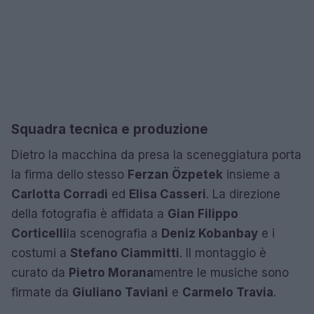
Squadra tecnica e produzione
Dietro la macchina da presa la sceneggiatura porta
la firma dello stesso
Ferzan Özpetek
insieme a
Carlotta Corradi
ed
Elisa Casseri
. La direzione
della fotografia è affidata a
Gian Filippo
Corticelli
la scenografia a
Deniz Kobanbay
e i
costumi a
Stefano Ciammitti
. Il montaggio è
curato da
Pietro Morana
mentre le musiche sono
firmate da
Giuliano Taviani
e
Carmelo Travia
.