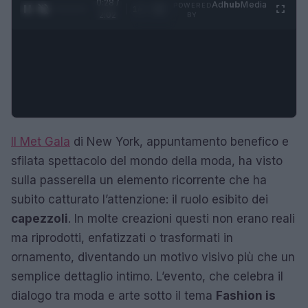
0:29 /
Ad
hub
Media
POWERED
1
/
4
2:02
BY
Il Met Gala
di New York, appuntamento benefico e
sfilata spettacolo del mondo della moda, ha visto
sulla passerella un elemento ricorrente che ha
subito catturato l’attenzione: il ruolo esibito dei
capezzoli
. In molte creazioni questi non erano reali
ma riprodotti, enfatizzati o trasformati in
ornamento, diventando un motivo visivo più che un
semplice dettaglio intimo. L’evento, che celebra il
dialogo tra moda e arte sotto il tema
Fashion is