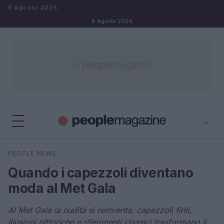
Salta al contenuto
8 Agosto 2026
8 Agosto 2026
⌕
⌕
×
PEOPLE NEWS
Cerca
Quando i capezzoli diventano
moda al Met Gala
Al Met Gala la nudità si reinventa: capezzoli finti,
illusioni pittoriche e riferimenti classici trasformano il