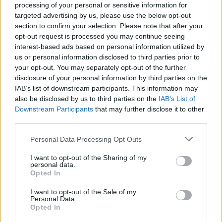
citazione della storia dell’arte — che spesso ritrae
processing of your personal or sensitive information for
corpi seminudI — sia come strumento di invenzione
targeted advertising by us, please use the below opt-out
section to confirm your selection. Please note that after your
stilistica. Che si tratti di un fenomeno destinato a
opt-out request is processed you may continue seeing
durare o di un’onda mediatica passeggera, resta il
interest-based ads based on personal information utilized by
fatto che questi dettagli hanno acceso il dibattito
us or personal information disclosed to third parties prior to
your opt-out. You may separately opt-out of the further
su cosa significhi mostrare e trasformare il corpo
disclosure of your personal information by third parties on the
nell’alta moda contemporanea, un territorio in cui il
IAB’s list of downstream participants. This information may
confine tra provocazione e artigianato resta
also be disclosed by us to third parties on the
IAB’s List of
Downstream Participants
that may further disclose it to other
volutamente sfumato.
third parties.
Please note that this website/app uses one or more Google
Personal Data Processing Opt Outs
services and may gather and store information including but
AUTORE
not limited to your visit or usage behaviour. You may click to
I want to opt-out of the Sharing of my
Matteo Pellegrino
personal data.
grant or deny consent to Google and its third-party tags to
Opted In
Matteo Pellegrino ha organizzato una sfilata
use your data for below specified purposes in below Google
pop-up nei vicoli del Quartieri Spagnoli per
consent section.
I want to opt-out of the Sale of my
promuovere giovani designer; è editorialista
Personal Data.
Opted In
moda che cura rubriche su artigianato e
tendenze locali. Nato a Napoli, conserva