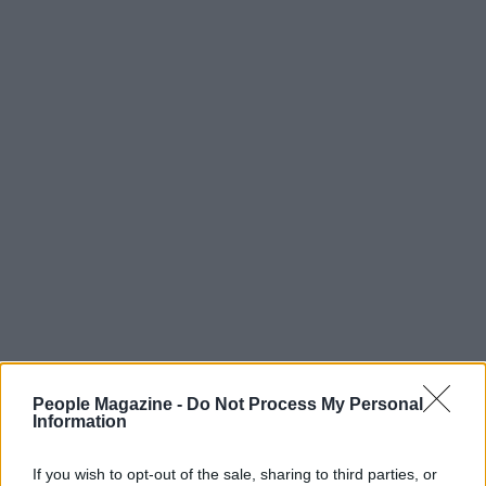
Riflessioni finali
People Magazine -
Do Not Process My Personal
Information
Nel contesto del tema
Fashion is art
, l’uso di
elementi anatomici finti ha funzionato sia come
If you wish to opt-out of the sale, sharing to third parties, or