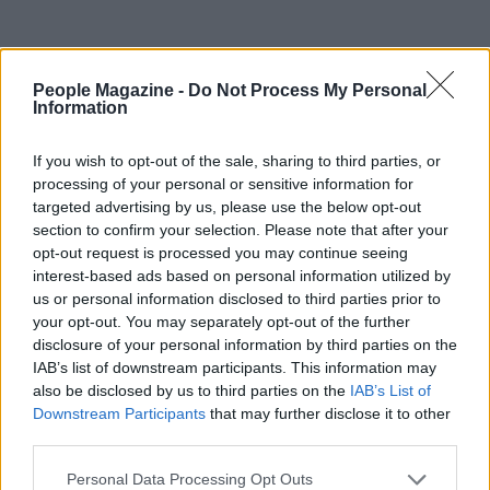
People Magazine -
Do Not Process My Personal
Information
Parallelamente alle proiezioni e agli incontri, il
If you wish to opt-out of the sale, sharing to third parties, or
festival conferma i tre concorsi dedicati ai registi
processing of your personal or sensitive information for
targeted advertising by us, please use the below opt-out
under 35, ai documentari e ai cortometraggi, con
section to confirm your selection. Please note that after your
giurie presiedute da personalità come Nicola
opt-out request is processed you may continue seeing
Giuliano per i lungometraggi, Florent Beauverd per i
interest-based ads based on personal information utilized by
us or personal information disclosed to third parties prior to
documentari e Giulia Grandinetti per i corti.
your opt-out. You may separately opt-out of the further
L’evento è organizzato dalla Fondazione Riviera
disclosure of your personal information by third parties on the
International con il sostegno del Comune di Sestri
IAB’s list of downstream participants. This information may
also be disclosed by us to third parties on the
IAB’s List of
Levante, dell’Associazione Albergatori e del
Downstream Participants
that may further disclose it to other
Consorzio turistico. Tra i patrocinatori figurano
third parties.
Commissione Europea, Ministero della Cultura,
Please note that this website/app uses one or more Google
Personal Data Processing Opt Outs
Conferenza delle Regioni, Regione Liguria, Città