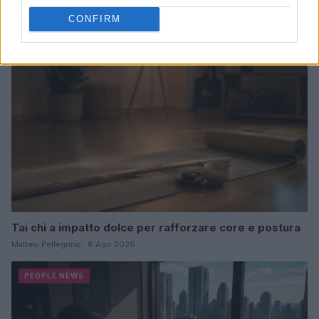
CONFIRM
PEOPLE NEWS
Tai chi a impatto dolce per rafforzare core e postura
Matteo Pellegrino · 8 Ago 2026
PEOPLE NEWS