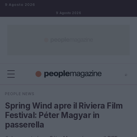
Salta al contenuto
9 Agosto 2026
9 Agosto 2026
⌕
⌕
×
PEOPLE NEWS
Cerca
Spring Wind apre il Riviera Film
Festival: Péter Magyar in
passerella