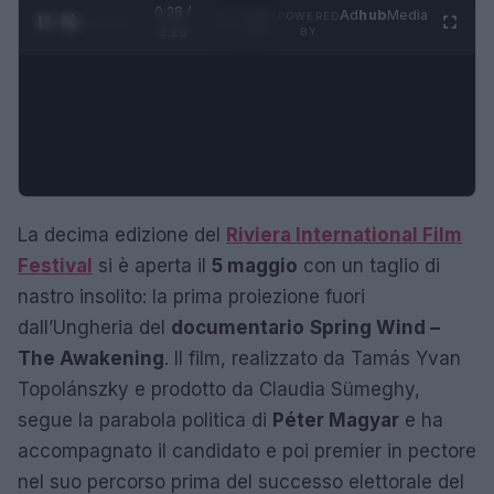
0:29 /
Ad
hub
Media
POWERED
1
/
4
3:16
BY
La decima edizione del
Riviera International Film
Festival
si è aperta il
5 maggio
con un taglio di
nastro insolito: la prima proiezione fuori
dall’Ungheria del
documentario
Spring Wind –
The Awakening
. Il film, realizzato da Tamás Yvan
Topolánszky e prodotto da Claudia Sümeghy,
segue la parabola politica di
Péter Magyar
e ha
accompagnato il candidato e poi premier in pectore
nel suo percorso prima del successo elettorale del