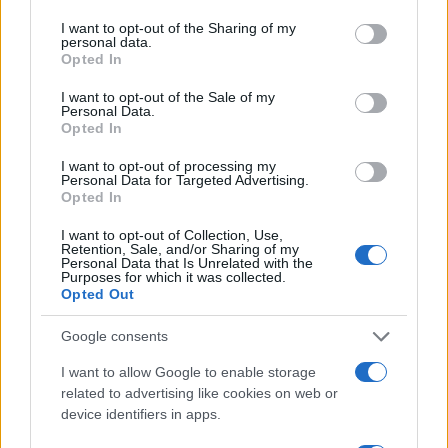
services and may gather and store information including but
Metropolitana di Genova e Rai Liguria, mentre i
not limited to your visit or usage behaviour. You may click to
I want to opt-out of the Sharing of my
personal data.
grant or deny consent to Google and its third-party tags to
main sponsor includono
Duferco Energia
e
Opted In
use your data for below specified purposes in below Google
Redelfi
, affiancati da Batasiolo, Hotel Vis a Vis,
consent section.
I want to opt-out of the Sale of my
Lucchetti 1873 e Grand Hotel dei Castelli.
Personal Data.
Opted In
I want to opt-out of processing my
Personal Data for Targeted Advertising.
AUTORE
Opted In
Camilla Fiore
I want to opt-out of Collection, Use,
Camilla Fiore, da Verona, annotò la prima
Retention, Sale, and/or Sharing of my
Personal Data that Is Unrelated with the
review dopo aver testato un siero durante la
Purposes for which it was collected.
Fiera della Cosmesi: quell’articolo cambiò la
Opted Out
linea editoriale dedicata alla prova prodotto.
Propone rubriche con taglio rigoroso e porta
Google consents
in redazione la precisione di chi colleziona
vecchi campionari.
I want to allow Google to enable storage
related to advertising like cookies on web or
device identifiers in apps.