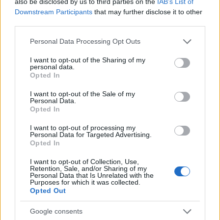
also be disclosed by us to third parties on the
IAB’s List of
Downstream Participants
that may further disclose it to other
third parties.
Please note that this website/app uses one or more Google
Personal Data Processing Opt Outs
services and may gather and store information including but
not limited to your visit or usage behaviour. You may click to
I want to opt-out of the Sharing of my
personal data.
grant or deny consent to Google and its third-party tags to
Opted In
use your data for below specified purposes in below Google
Indizi social, location e crew: scoprire
consent section.
I want to opt-out of the Sale of my
coppie VIP senza violare la privacy
Personal Data.
Opted In
Scopri il metodo da detective romantico: incrocia indizi social,
location e crew, leggi il body language e resta entro i limiti
I want to opt-out of processing my
Personal Data for Targeted Advertising.
etici.
Opted In
Cristian Castiglioni · 7 Ago 2026
I want to opt-out of Collection, Use,
Retention, Sale, and/or Sharing of my
CHI SI FA CHI
Personal Data that Is Unrelated with the
Purposes for which it was collected.
Opted Out
Google consents