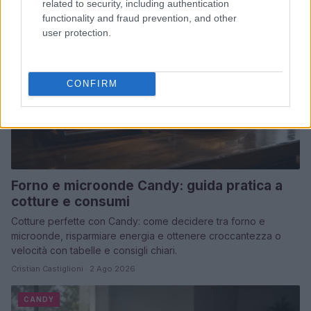
related to security, including authentication
functionality and fraud prevention, and other
user protection.
CONFIRM
Forno e microonde Candy: guida pratica a
cotture e consumi
Cotture perfette con Candy: come decidere tra forno e
microonde, risparmiare energia e ottenere croccantezza o
velocità con tabelle e consigli chiari.
Cristian Castiglioni · 2 Ago 2026
CANDY