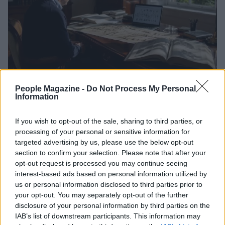
People Magazine -
Do Not Process My Personal
Come mappare le dinastie VIP con fonti
Information
affidabili e schemi chiari
Una guida pratica e rigorosa per costruire alberi genealogici
If you wish to opt-out of the sale, sharing to third parties, or
VIP con fonti pubbliche, verifiche incrociate e schemi facili da
processing of your personal or sensitive information for
leggere.
targeted advertising by us, please use the below opt-out
section to confirm your selection. Please note that after your
Cristian Castiglioni · 7 Ago 2026
opt-out request is processed you may continue seeing
interest-based ads based on personal information utilized by
CHI SI FA CHI
us or personal information disclosed to third parties prior to
your opt-out. You may separately opt-out of the further
disclosure of your personal information by third parties on the
IAB’s list of downstream participants. This information may