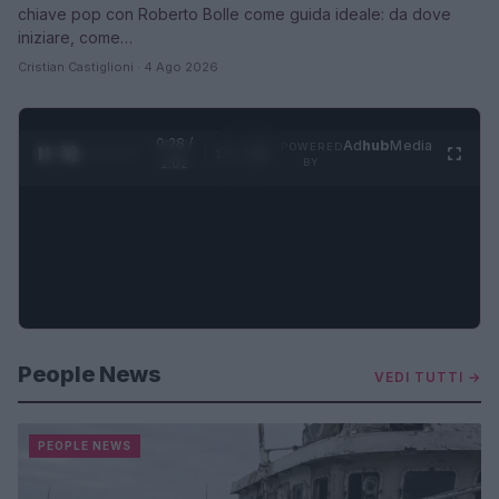
chiave pop con Roberto Bolle come guida ideale: da dove
iniziare, come…
Cristian Castiglioni · 4 Ago 2026
0:30 /
Ad
hub
Media
POWERED
1
/
4
2:02
BY
People News
VEDI TUTTI →
PEOPLE NEWS