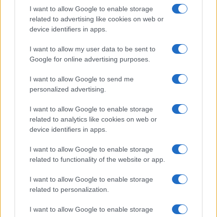
I want to allow Google to enable storage
related to advertising like cookies on web or
device identifiers in apps.
I want to allow my user data to be sent to
Google for online advertising purposes.
I want to allow Google to send me
Disabilità e Accessibilità: La Controversia
personalized advertising.
sulle Tariffe della Piscina Comunale di
Arezzo
I want to allow Google to enable storage
related to analytics like cookies on web or
Arezzo si trova al centro di una nuova controversia
device identifiers in apps.
riguardante le tariffe della piscina comunale. Gli
accompagnatori di persone con disabilità sono…
I want to allow Google to enable storage
Camilla Fiore · 5 Ago 2026
related to functionality of the website or app.
Candy
I want to allow Google to enable storage
VEDI TUTTI →
related to personalization.
I want to allow Google to enable storage
CANDY