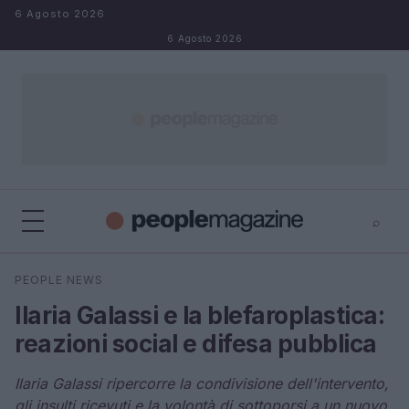
Salta al contenuto
6 Agosto 2026
6 Agosto 2026
⌕
⌕
×
PEOPLE NEWS
Cerca
Ilaria Galassi e la blefaroplastica:
reazioni social e difesa pubblica
Ilaria Galassi ripercorre la condivisione dell'intervento,
gli insulti ricevuti e la volontà di sottoporsi a un nuovo