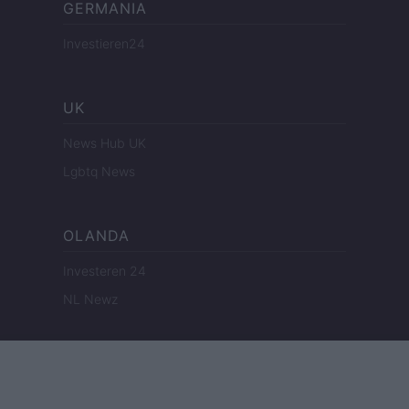
GERMANIA
Investieren24
UK
News Hub UK
Lgbtq News
OLANDA
Investeren 24
NL Newz