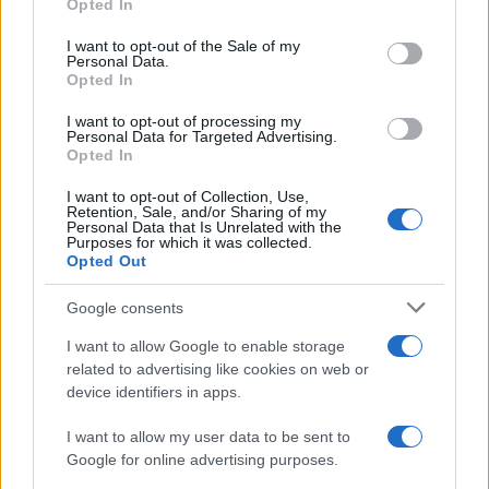
Opted In
use your data for below specified purposes in below Google
consent section.
I want to opt-out of the Sale of my
AUTORE
Personal Data.
Edoardo Vitali
Opted In
Edoardo Vitali ha coordinato la copertura
I want to opt-out of processing my
Personal Data for Targeted Advertising.
della ristrutturazione del mercato ittico di
Opted In
Palermo, sostenendo la linea editoriale sulla
trasparenza fiscale. Capo redattore
I want to opt-out of Collection, Use,
economia, porta in redazione un tratto
Retention, Sale, and/or Sharing of my
Personal Data that Is Unrelated with the
pragmatico e un dettaglio personale:
Purposes for which it was collected.
conserva ancora taccuini degli incontri in Sala
Opted Out
delle Lapidi.
Google consents
I want to allow Google to enable storage
related to advertising like cookies on web or
device identifiers in apps.
I want to allow my user data to be sent to
Google for online advertising purposes.