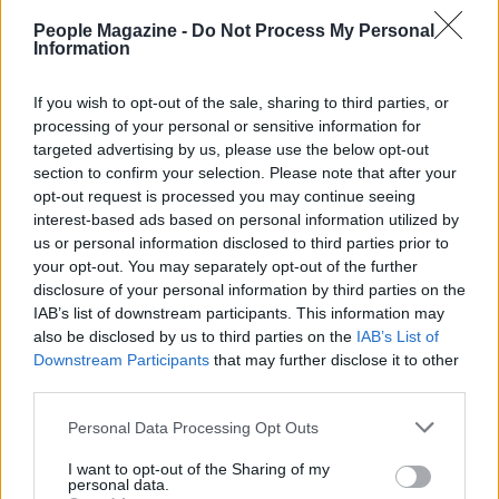
People Magazine -
Do Not Process My Personal
Information
Conclusioni: autonomia, rispetto e
If you wish to opt-out of the sale, sharing to third parties, or
responsabilità del pubblico
processing of your personal or sensitive information for
targeted advertising by us, please use the below opt-out
La vicenda di
Ilaria Galassi
rimette al centro la
section to confirm your selection. Please note that after your
necessità di distinguere tra critica costruttiva e
opt-out request is processed you may continue seeing
attacco personale. La libertà di scegliere cure o
interest-based ads based on personal information utilized by
us or personal information disclosed to third parties prior to
ritocchi estetici riguarda il singolo e la sua
your opt-out. You may separately opt-out of the further
relazione con il proprio corpo; allo stesso tempo,
disclosure of your personal information by third parties on the
chi commenta dovrebbe ricordare il confine del
IAB’s list of downstream participants. This information may
also be disclosed by us to third parties on the
IAB’s List of
rispetto. Il dibattito non si esaurisce nella vicenda
Downstream Participants
that may further disclose it to other
privata, ma invita a una riflessione più ampia su
third parties.
come la società percepisce il cambiamento, la
Please note that this website/app uses one or more Google
Personal Data Processing Opt Outs
bellezza e il diritto di ognuno a decidere senza
services and may gather and store information including but
subire offese.
not limited to your visit or usage behaviour. You may click to
I want to opt-out of the Sharing of my
personal data.
grant or deny consent to Google and its third-party tags to