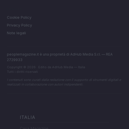
LEGALE
Cookie Policy
Privacy Policy
Note legali
peoplemagazine.it è una proprietà di AdHub Media S.r.l. — REA
2729933
Copyright © 2026 · Edito da AdHub Media — Italia
Tutti i diritti riservati
I contenuti sono curati dalla redazione con il supporto di strumenti digitali e
realizzati in collaborazione con autori indipendenti.
ITALIA
Casa Magazine