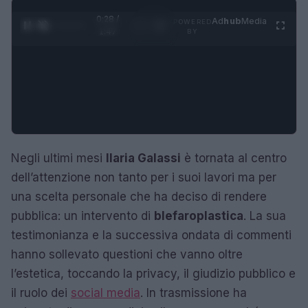
0:29 /
Ad
hub
Media
POWERED
1
/
4
1:47
BY
Negli ultimi mesi
Ilaria Galassi
è tornata al centro
dell’attenzione non tanto per i suoi lavori ma per
una scelta personale che ha deciso di rendere
pubblica: un intervento di
blefaroplastica
. La sua
testimonianza e la successiva ondata di commenti
hanno sollevato questioni che vanno oltre
l’estetica, toccando la privacy, il giudizio pubblico e
il ruolo dei
social media
. In trasmissione ha