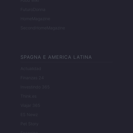
Food Wiki
FuturoDonna
HomeMagazine
SecondHomeMagazine
SPAGNA E AMERICA LATINA
Actualidad
Finanzas 24
Investindo 365
Think.es
Viajar 365
ES Newz
Pet Story
Encocina