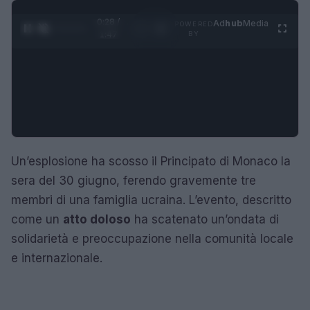
0:29 /
Ad
hub
Media
POWERED
1
/
4
1:47
BY
Un’esplosione ha scosso il Principato di Monaco la
sera del 30 giugno, ferendo gravemente tre
membri di una famiglia ucraina. L’evento, descritto
come un
atto doloso
ha scatenato un’ondata di
solidarietà e preoccupazione nella comunità locale
e internazionale.