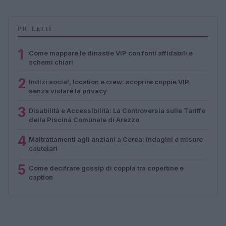
PIÙ LETTI
1
Come mappare le dinastie VIP con fonti affidabili e
schemi chiari
2
Indizi social, location e crew: scoprire coppie VIP
senza violare la privacy
3
Disabilità e Accessibilità: La Controversia sulle Tariffe
della Piscina Comunale di Arezzo
4
Maltrattamenti agli anziani a Cerea: indagini e misure
cautelari
5
Come decifrare gossip di coppia tra copertine e
caption