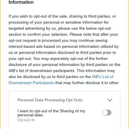
Information
Beatrice Bonaventura ricorda la decisione di
lasciare le passerelle di Firenze dopo un
If you wish to opt-out of the sale, sharing to third parties, or
servizio su sartorie locali; da allora guida
processing of your personal or sensitive information for
scelte stilistiche pratiche per lettori. In
targeted advertising by us, please use the below opt-out
redazione propone palette sobrie e mantiene
section to confirm your selection. Please note that after your
un archivio personale di tagli e cartamodelli
opt-out request is processed you may continue seeing
d’epoca.
interest-based ads based on personal information utilized by
us or personal information disclosed to third parties prior to
your opt-out. You may separately opt-out of the further
disclosure of your personal information by third parties on the
IAB’s list of downstream participants. This information may
also be disclosed by us to third parties on the
IAB’s List of
Downstream Participants
that may further disclose it to other
third parties.
Please note that this website/app uses one or more Google
Personal Data Processing Opt Outs
services and may gather and store information including but
not limited to your visit or usage behaviour. You may click to
I want to opt-out of the Sharing of my
personal data.
grant or deny consent to Google and its third-party tags to
Opted In
use your data for below specified purposes in below Google
consent section.