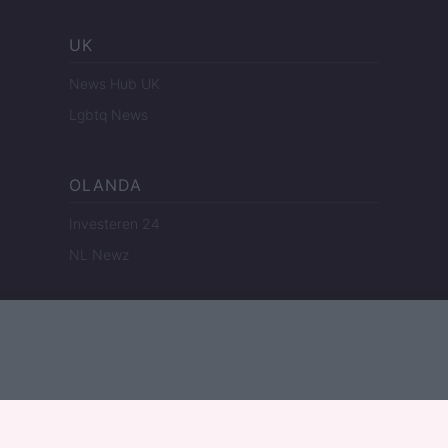
UK
News Hub UK
Lgbtq News
OLANDA
Investeren 24
NL Newz