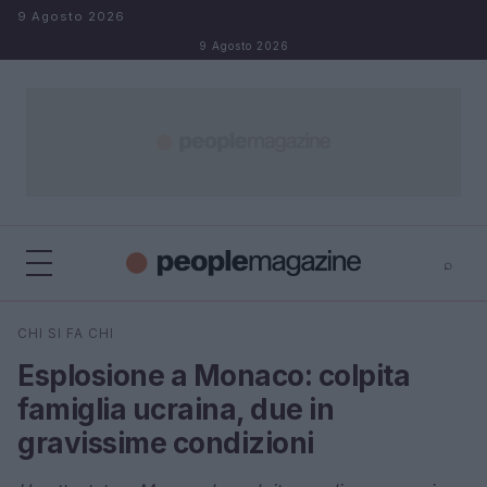
Salta al contenuto
9 Agosto 2026
9 Agosto 2026
⌕
⌕
×
CHI SI FA CHI
Cerca
Esplosione a Monaco: colpita
famiglia ucraina, due in
gravissime condizioni