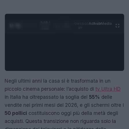
0:29 /
Ad
hub
Media
POWERED
1
/
4
2:02
BY
Negli ultimi anni la casa si è trasformata in un
piccolo cinema personale: l’acquisto di
tv Ultra HD
in Italia ha oltrepassato la soglia del
55%
delle
vendite nei primi mesi del 2026, e gli schermi oltre i
50 pollici
costituiscono oggi più della metà degli
acquisti. Questa transizione non riguarda solo la