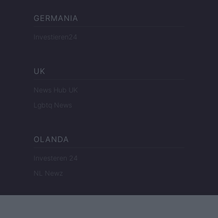
GERMANIA
Investieren24
UK
News Hub UK
Lgbtq News
OLANDA
Investeren 24
NL Newz