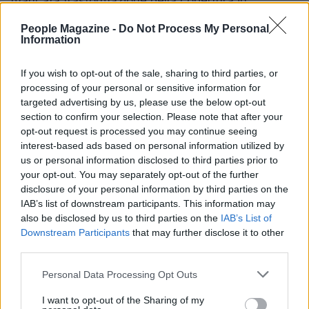
mancata trasformazione della copertura in
attivazioni rappresenta un freno alla piena
People Magazine -
Do Not Process My Personal
digitalizzazione di servizi pubblici e privati. La
Information
disponibilità di schermi 4K spinge verso maggiore
If you wish to opt-out of the sale, sharing to third parties, or
domanda di banda, ma senza un aumento
processing of your personal or sensitive information for
proporzionale delle attivazioni FTTH la qualità
targeted advertising by us, please use the below opt-out
complessiva dell’esperienza rischia di restare
section to confirm your selection. Please note that after your
opt-out request is processed you may continue seeing
limitata da colli di bottiglia infrastrutturali a livello
interest-based ads based on personal information utilized by
locale.
us or personal information disclosed to third parties prior to
your opt-out. You may separately opt-out of the further
Il quadro delineato mette in evidenza due verità
disclosure of your personal information by third parties on the
IAB’s list of downstream participants. This information may
connesse: da un lato la diffusione capillare del
4K
also be disclosed by us to third parties on the
IAB’s List of
come standard di visione domestica; dall’altro, la
Downstream Participants
that may further disclose it to other
necessità di tradurre gli investimenti infrastrutturali
third parties.
in adozioni reali della
FTTH
per sfruttare appieno le
Please note that this website/app uses one or more Google
Personal Data Processing Opt Outs
potenzialità della nuova generazione di contenuti
services and may gather and store information including but
not limited to your visit or usage behaviour. You may click to
I want to opt-out of the Sharing of my
digitali.