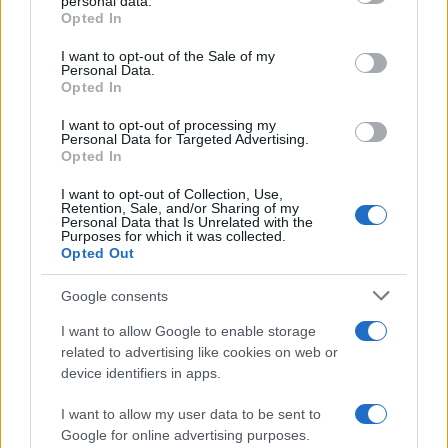
personal data.
grant or deny consent to Google and its third-party tags to
Opted In
use your data for below specified purposes in below Google
consent section.
I want to opt-out of the Sale of my
Personal Data.
AUTORE
Opted In
Cristian Castiglioni
Cristian Castiglioni, veneziano, iniziò come
I want to opt-out of processing my
Personal Data for Targeted Advertising.
blogger dopo aver postato una guida sui
Opted In
bacari e ricevuto centinaia di messaggi: quella
reazione spinse la sua trasformazione in
I want to opt-out of Collection, Use,
Retention, Sale, and/or Sharing of my
redattore. Cura contenuti amichevoli e porta in
Personal Data that Is Unrelated with the
redazione appunti fotografici di vaporetto e
Purposes for which it was collected.
cicchetti.
Opted Out
Google consents
I want to allow Google to enable storage
related to advertising like cookies on web or
device identifiers in apps.
I want to allow my user data to be sent to
Google for online advertising purposes.