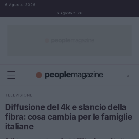
Salta al contenuto
6 Agosto 2026
6 Agosto 2026
⌕
⌕
×
TELEVISIONE
Cerca
Diffusione del 4k e slancio della
fibra: cosa cambia per le famiglie
italiane