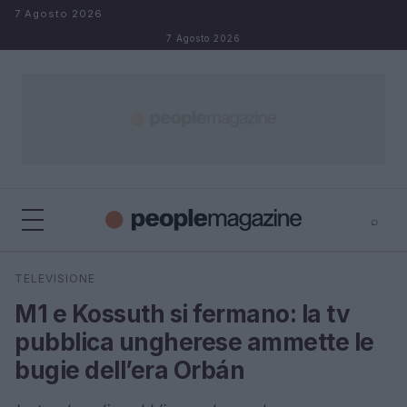
Salta al contenuto
7 Agosto 2026
7 Agosto 2026
⌕
⌕
×
TELEVISIONE
Cerca
M1 e Kossuth si fermano: la tv
pubblica ungherese ammette le
bugie dell’era Orbán