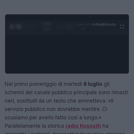
0:28 /
Ad
hub
Media
POWERED
1
/
4
1:47
BY
Nel primo pomeriggio di martedì
6 luglio
gli
schermi del canale pubblico principale sono rimasti
neri, sostituiti da un testo che ammetteva: «Il
servizio pubblico non dovrebbe mentire. Ci
scusiamo per averlo fatto così a lungo.»
Parallelamente la storica
radio Kossuth
ha