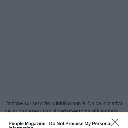
L’azione sul servizio pubblico non è l’unica iniziativa
del nuovo esecutivo: il parlamento ha già avviato
altri interventi istituzionali per limitare la
People Magazine -
Do Not Process My Personal
concentrazione di potere e rafforzare alcuni istituti