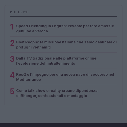
PIÙ LETTI
1
Speed Friending in English: l’evento per fare amicizie
genuine a Verona
2
Boat People: la missione italiana che salvò centinaia di
profughi vietnamiti
3
Dalla TV tradizionale alle piattaforme online:
l’evoluzione dell’intrattenimento
4
ResQ e l’impegno per una nuova nave di soccorso nel
Mediterraneo
5
Come talk show e reality creano dipendenza:
cliffhanger, confessionali e montaggio