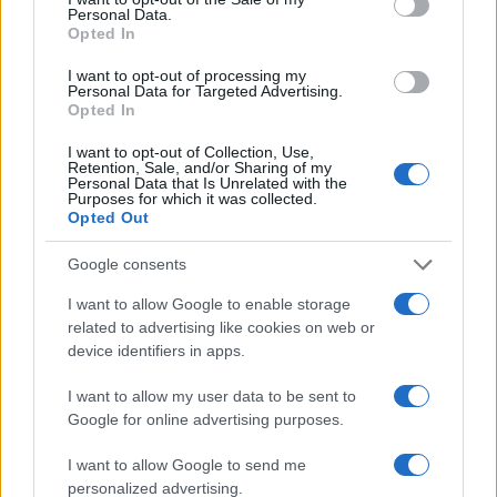
Cristian Castiglioni, veneziano, iniziò come
Personal Data.
Opted In
blogger dopo aver postato una guida sui
bacari e ricevuto centinaia di messaggi: quella
I want to opt-out of processing my
reazione spinse la sua trasformazione in
Personal Data for Targeted Advertising.
redattore. Cura contenuti amichevoli e porta in
Opted In
redazione appunti fotografici di vaporetto e
cicchetti.
I want to opt-out of Collection, Use,
Retention, Sale, and/or Sharing of my
Personal Data that Is Unrelated with the
Purposes for which it was collected.
Opted Out
Google consents
I want to allow Google to enable storage
related to advertising like cookies on web or
device identifiers in apps.
I want to allow my user data to be sent to
Google for online advertising purposes.
I want to allow Google to send me
personalized advertising.