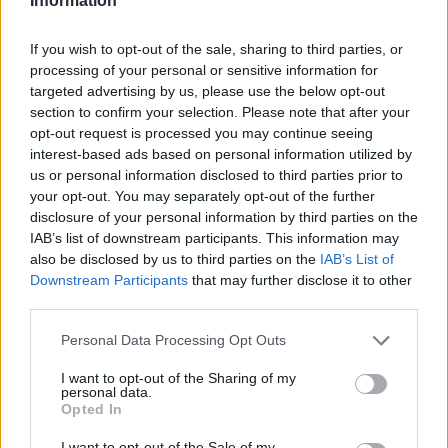
Information
statali, misure che contribuiranno a comporre il
If you wish to opt-out of the sale, sharing to third parties, or
quadro del cambiamento politico in corso.
processing of your personal or sensitive information for
targeted advertising by us, please use the below opt-out
Resta aperta la sfida più grande: trasformare un
section to confirm your selection. Please note that after your
sistema mediatico profondamente politicizzato in
opt-out request is processed you may continue seeing
interest-based ads based on personal information utilized by
un insieme di servizi pubblici che siano percepiti
us or personal information disclosed to third parties prior to
come neutrali e affidabili. Il processo sarà
your opt-out. You may separately opt-out of the further
monitorato a livello nazionale e internazionale e
disclosure of your personal information by third parties on the
IAB’s list of downstream participants. This information may
richiederà tempo, regole e controlli per dimostrare
also be disclosed by us to third parties on the
IAB’s List of
che le scuse scritte su uno schermo nero non siano
Downstream Participants
that may further disclose it to other
solo un gesto simbolico, ma l’inizio di un
third parties.
cambiamento concreto.
Please note that this website/app uses one or more Google
Personal Data Processing Opt Outs
services and may gather and store information including but
not limited to your visit or usage behaviour. You may click to
I want to opt-out of the Sharing of my
personal data.
grant or deny consent to Google and its third-party tags to
AUTORE
Opted In
use your data for below specified purposes in below Google
Cristian Castiglioni
consent section.
I want to opt-out of the Sale of my