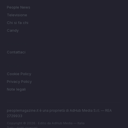
People News
Televisione
Chi si fa chi
Candy
MAGAZINE
Contattaci
LEGALE
Cookie Policy
Privacy Policy
Note legali
peoplemagazine.it è una proprietà di AdHub Media S.r.l. — REA
2729933
Copyright © 2026 · Edito da AdHub Media — Italia
Tutti i diritti riservati