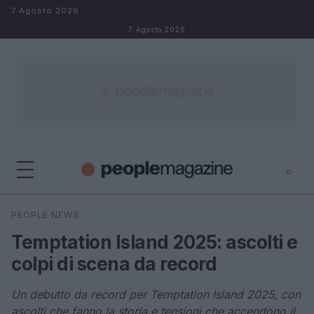
Salta al contenuto
7 Agosto 2026
7 Agosto 2026
⌕
⌕
×
PEOPLE NEWS
Cerca
Temptation Island 2025: ascolti e
colpi di scena da record
Un debutto da record per Temptation Island 2025, con
ascolti che fanno la storia e tensioni che accendono il