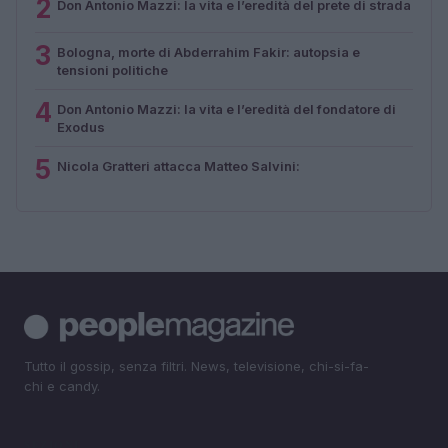
2
Don Antonio Mazzi: la vita e l’eredità del prete di strada
3
Bologna, morte di Abderrahim Fakir: autopsia e
tensioni politiche
4
Don Antonio Mazzi: la vita e l’eredità del fondatore di
Exodus
5
Nicola Gratteri attacca Matteo Salvini:
Tutto il gossip, senza filtri. News, televisione, chi-si-fa-
chi e candy.
SEZIONI