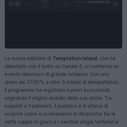
0:29 /
Ad
hub
Media
POWERED
1
/
4
1:47
BY
La nuova edizione di
Temptation Island
, che ha
debuttato con il botto su Canale 5, si conferma un
evento televisivo di grande richiamo. Con uno
share del 27,80% e oltre 3 milioni di telespettatori,
il programma ha registrato numeri eccezionali,
segnando il miglior esordio della sua storia. Tra
sospetti e tradimenti, il pubblico è in attesa di
scoprire come si evolveranno le dinamiche tra le
sette coppie in gioco e i ventisei single tentatori e