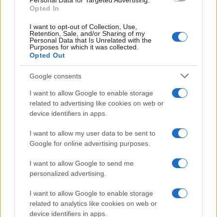
Personal Data for Targeted Advertising.
Opted In
I want to opt-out of Collection, Use,
Continua a leggere
Retention, Sale, and/or Sharing of my
Personal Data that Is Unrelated with the
Purposes for which it was collected.
Opted Out
PEOPLE NEWS
Google consents
I want to allow Google to enable storage
related to advertising like cookies on web or
device identifiers in apps.
I want to allow my user data to be sent to
Google for online advertising purposes.
I want to allow Google to send me
personalized advertising.
La sfida di ResQ per riprendere le operazioni di
I want to allow Google to enable storage
soccorso dopo il ciclone Harry
related to analytics like cookies on web or
device identifiers in apps.
Cristian Castiglioni · 6 Ago 2026