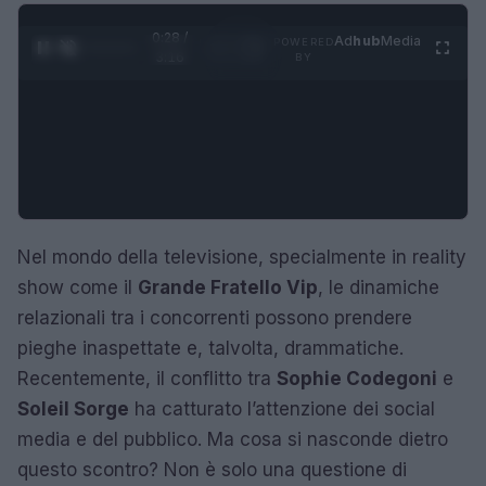
0:29 /
Ad
hub
Media
POWERED
1
/
4
3:16
BY
Nel mondo della televisione, specialmente in reality
show come il
Grande Fratello Vip
, le dinamiche
relazionali tra i concorrenti possono prendere
pieghe inaspettate e, talvolta, drammatiche.
Recentemente, il conflitto tra
Sophie Codegoni
e
Soleil Sorge
ha catturato l’attenzione dei social
media e del pubblico. Ma cosa si nasconde dietro
questo scontro? Non è solo una questione di