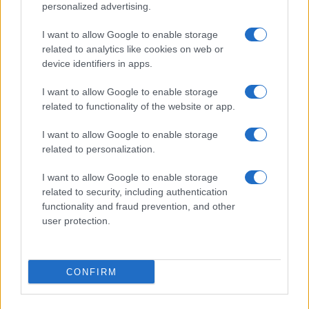
personalized advertising.
I want to allow Google to enable storage
related to analytics like cookies on web or
device identifiers in apps.
I want to allow Google to enable storage
La sfida di ResQ per riprendere le operazioni di
related to functionality of the website or app.
soccorso dopo il ciclone Harry
Cristian Castiglioni · 6 Ago 2026
I want to allow Google to enable storage
related to personalization.
PEOPLE NEWS
I want to allow Google to enable storage
related to security, including authentication
functionality and fraud prevention, and other
user protection.
CONFIRM