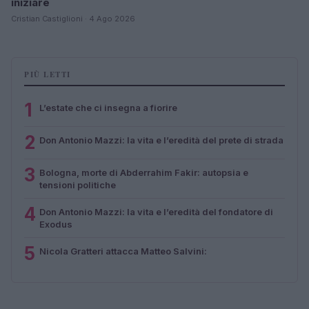
iniziare
Cristian Castiglioni · 4 Ago 2026
PIÙ LETTI
1
L’estate che ci insegna a fiorire
2
Don Antonio Mazzi: la vita e l’eredità del prete di strada
3
Bologna, morte di Abderrahim Fakir: autopsia e
tensioni politiche
4
Don Antonio Mazzi: la vita e l’eredità del fondatore di
Exodus
5
Nicola Gratteri attacca Matteo Salvini: