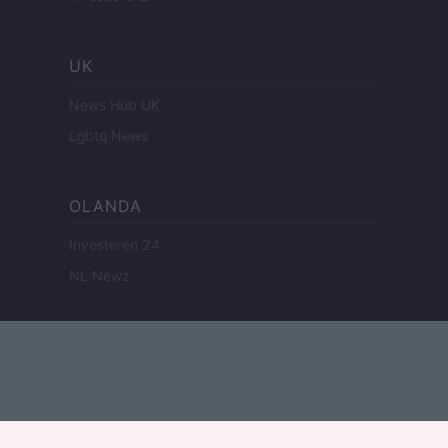
UK
News Hub UK
Lgbtq News
OLANDA
Investeren 24
NL Newz