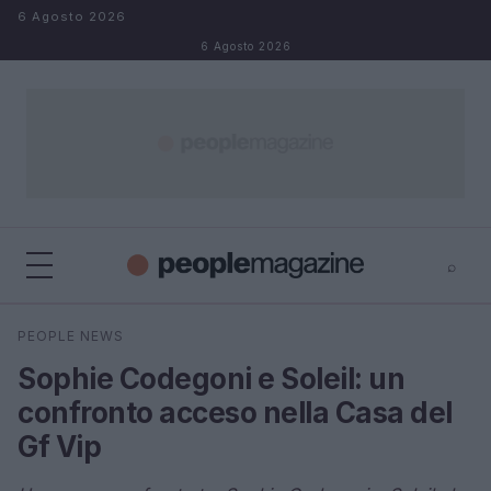
Salta al contenuto
6 Agosto 2026
6 Agosto 2026
⌕
⌕
×
PEOPLE NEWS
Cerca
Sophie Codegoni e Soleil: un
confronto acceso nella Casa del
Gf Vip