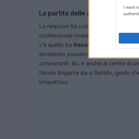
I want t
La partita delle alleanze
authenti
Le relazioni tra coinquilini stanno attr
confessionali rivelano avvicinamenti, alt
c’è quello tra
Renato Biancardi
e
Blu 
avrebbero passato una notte insieme e s
concorrenti. Blu è anche al centro di u
Nicolò Brigante sia a Renato, gesto che
irrispettoso.