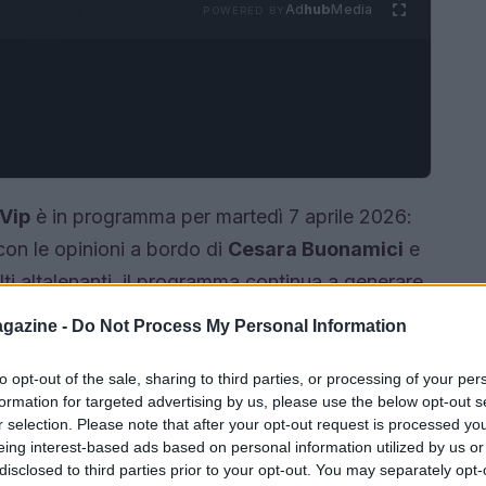
Ad
hub
Media
POWERED BY
Vip
è in programma per martedì 7 aprile 2026:
 con le opinioni a bordo di
Cesara Buonamici
e
olti altalenanti, il programma continua a generare
oni sui possibili ingressi che potrebbero
gazine -
Do Not Process My Personal Information
esta sera è prevista una nuova
nomination
che
o Berry, Ibiza Altea e Antonella Elia.
to opt-out of the sale, sharing to third parties, or processing of your per
formation for targeted advertising by us, please use the below opt-out s
r selection. Please note that after your opt-out request is processed y
eing interest-based ads based on personal information utilized by us or
disclosed to third parties prior to your opt-out. You may separately opt-