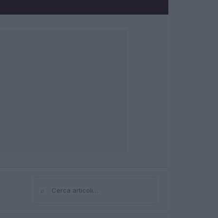
⌕
Cerca