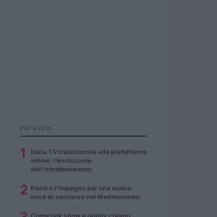
PIÙ LETTI
1
Dalla TV tradizionale alle piattaforme
online: l’evoluzione
dell’intrattenimento
2
ResQ e l’impegno per una nuova
nave di soccorso nel Mediterraneo
Come talk show e reality creano