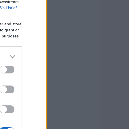
 downstream
B’s List of
er and store
to grant or
ed purposes