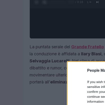
0:28 / 3:16
1
/
4
La puntata serale del
Grande Fratello
la conduzione è affidata a
Ilary Blasi
,
Selvaggia Lucarelli
. Nel clima di asc
dibattito e rumor, con alcune indiscrezi
People Ma
movimentare ulteriormente la casa. Qu
porterà all’
eliminazione
di uno tra Marc
If you wish 
sensitive in
confirm you
continue se
information 