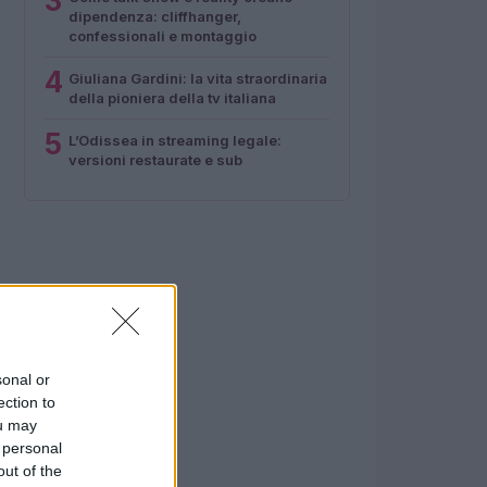
3
dipendenza: cliffhanger,
confessionali e montaggio
4
Giuliana Gardini: la vita straordinaria
della pioniera della tv italiana
5
L’Odissea in streaming legale:
versioni restaurate e sub
sonal or
ection to
ou may
 personal
out of the