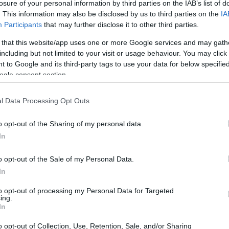
losure of your personal information by third parties on the IAB’s list of
. This information may also be disclosed by us to third parties on the
IA
Participants
that may further disclose it to other third parties.
 that this website/app uses one or more Google services and may gath
including but not limited to your visit or usage behaviour. You may click 
 to Google and its third-party tags to use your data for below specifi
ogle consent section.
l Data Processing Opt Outs
o opt-out of the Sharing of my personal data.
In
o opt-out of the Sale of my Personal Data.
 le voci sui nuovi ingressi
In
to opt-out of processing my Personal Data for Targeted
ci su possibili arrivi nella casa: durante la
ing.
In
 Monica Setta ha rivelato che sarebbero stati
ini
e
Carmen Russo
. Secondo fonti, Carmen
o opt-out of Collection, Use, Retention, Sale, and/or Sharing