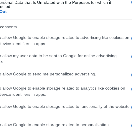
ersonal Data that Is Unrelated with the Purposes for which it
lected.
, mentre Valeria ha reagito con sorrisi e
Out
etta. L’ipotesi di nuovi ingressi è trattata
uovi equilibri: l’arrivo di due veterane
consents
ngere i vip a ricalibrare strategie e rapporti
o allow Google to enable storage related to advertising like cookies on
evice identifiers in apps.
o allow my user data to be sent to Google for online advertising
 le dinamiche interne
s.
to allow Google to send me personalized advertising.
ntonella Elia
e
Ibiza Altea
, tre figure con
loro. Antonella ha recentemente ammesso una
o allow Google to enable storage related to analytics like cookies on
contempo ha mostrato insofferenza verso alcune
evice identifiers in apps.
lessandra Mussolini
e
Paola Caruso
hanno
o allow Google to enable storage related to functionality of the website
e le aveva caratterizzate all’inizio: una
a essere fragile in contesti di convivenza lunga
o allow Google to enable storage related to personalization.