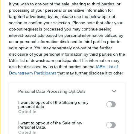
Interventi multidisciplinari che coinvolgono
If you wish to opt-out of the sale, sharing to third parties, or
processing of your personal or sensitive information for
psicologi, nutrizionisti e medici rimangono il
targeted advertising by us, please use the below opt-out
riferimento per valutare e trattare eventuali
section to confirm your selection. Please note that after your
disturbi alimentari
.
opt-out request is processed you may continue seeing
interest-based ads based on personal information utilized by
us or personal information disclosed to third parties prior to
Infine, è utile ricordare che esistono anche
your opt-out. You may separately opt-out of the further
contenuti efficaci di
body positivity
e
body
disclosure of your personal information by third parties on the
neutrality
che possono ridurre l’insoddisfazione
IAB’s list of downstream participants. This information may
also be disclosed by us to third parties on the
IAB’s List of
corporea: scegliere attivamente questi messaggi
Downstream Participants
that may further disclose it to other
aiuta a riequilibrare l’esposizione mediatica e a
third parties.
contrastare l’interiorizzazione di ideali irrealistici.
Please note that this website/app uses one or more Google
Personal Data Processing Opt Outs
services and may gather and store information including but
not limited to your visit or usage behaviour. You may click to
I want to opt-out of the Sharing of my
personal data.
grant or deny consent to Google and its third-party tags to
AUTORE
Opted In
use your data for below specified purposes in below Google
Beatrice Bonaventura
consent section.
I want to opt-out of the Sale of my
Beatrice Bonaventura ricorda la decisione di
Personal Data.
lasciare le passerelle di Firenze dopo un
Opted In