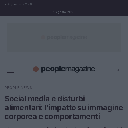
Salta al contenuto
7 Agosto 2026
7 Agosto 2026
⌕
⌕
×
PEOPLE NEWS
Cerca
Social media e disturbi
alimentari: l’impatto su immagine
corporea e comportamenti