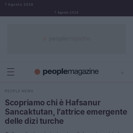
Salta al contenuto
7 Agosto 2026
7 Agosto 2026
⌕
⌕
×
PEOPLE NEWS
Cerca
Scopriamo chi è Hafsanur
Sancaktutan, l’attrice emergente
delle dizi turche