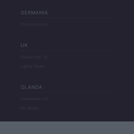
GERMANIA
Investieren24
UK
News Hub UK
Lgbtq News
OLANDA
Investeren 24
NL Newz