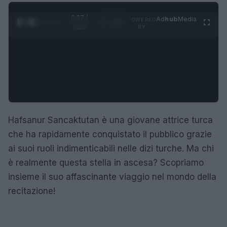
0:28 /
Ad
hub
Media
POWERED
1
/
4
3:16
BY
Hafsanur Sancaktutan è una giovane attrice turca
che ha rapidamente conquistato il pubblico grazie
ai suoi ruoli indimenticabili nelle dizi turche. Ma chi
è realmente questa stella in ascesa? Scopriamo
insieme il suo affascinante viaggio nel mondo della
recitazione!