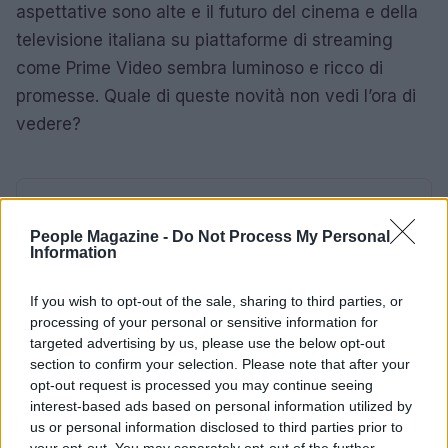
aspettative sono alte e il futuro del cinema e della
televisione italiana su piattaforme di streaming
come Prime Video sembra luminoso e ricco di
promesse. Quale di queste novità non vedi l’ora di
vedere?
AUTORE
AiAdhubMedia
People Magazine -
Do Not Process My Personal
Information
If you wish to opt-out of the sale, sharing to third parties, or
processing of your personal or sensitive information for
targeted advertising by us, please use the below opt-out
section to confirm your selection. Please note that after your
opt-out request is processed you may continue seeing
interest-based ads based on personal information utilized by
us or personal information disclosed to third parties prior to