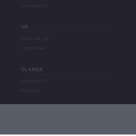
Investieren24
UK
News Hub UK
Lgbtq News
OLANDA
Investeren 24
NL Newz