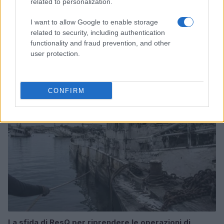
related to personalization.
I want to allow Google to enable storage
related to security, including authentication
Coldcard: l’attacco informatico che ha rubato 1600
functionality and fraud prevention, and other
bitcoin
user protection.
Cristian Castiglioni · 8 Ago 2026
PEOPLE NEWS
CONFIRM
La sfida di ResQ per riprendere le operazioni di