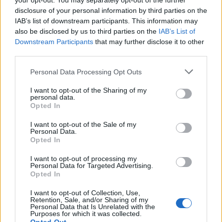
your opt-out. You may separately opt-out of the further
disclosure of your personal information by third parties on the
IAB’s list of downstream participants. This information may
also be disclosed by us to third parties on the
IAB’s List of
Downstream Participants
that may further disclose it to other
third parties.
Please note that this website/app uses one or more Google
Personal Data Processing Opt Outs
services and may gather and store information including but
not limited to your visit or usage behaviour. You may click to
I want to opt-out of the Sharing of my
personal data.
grant or deny consent to Google and its third-party tags to
Opted In
use your data for below specified purposes in below Google
consent section.
I want to opt-out of the Sale of my
Personal Data.
Opted In
Continua a leggere
I want to opt-out of processing my
Personal Data for Targeted Advertising.
Opted In
PEOPLE NEWS
I want to opt-out of Collection, Use,
Retention, Sale, and/or Sharing of my
Personal Data that Is Unrelated with the
Purposes for which it was collected.