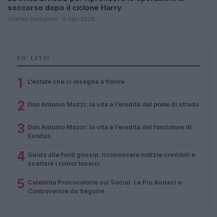
soccorso dopo il ciclone Harry
Cristian Castiglioni · 6 Ago 2026
PIÙ LETTI
1
L’estate che ci insegna a fiorire
2
Don Antonio Mazzi: la vita e l’eredità del prete di strada
3
Don Antonio Mazzi: la vita e l’eredità del fondatore di
Exodus
4
Guida alle fonti gossip: riconoscere notizie credibili e
scartare i rumor tossici
5
Celebrità Provocatorie sui Social: Le Più Audaci e
Controversie da Seguire