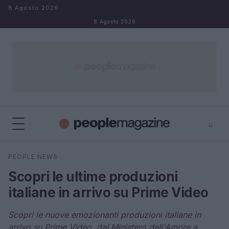
Salta al contenuto
8 Agosto 2026
8 Agosto 2026
⌕
⌕
×
PEOPLE NEWS
Cerca
Scopri le ultime produzioni
italiane in arrivo su Prime Video
Scopri le nuove emozionanti produzioni italiane in
arrivo su Prime Video, dal Ministero dell'Amore a