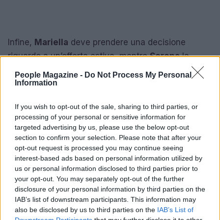
Infine,
Mariella
deve prendere una decisione
riguardo a un’offerta estiva, mentre
Serena
la
spinge a riflettere sulla possibilità di trascorrere del
People Magazine -
Do Not Process My Personal
Information
tempo a
Maratea
. Questi momenti di introspezione
e decisione personale aggiungono profondità ai
If you wish to opt-out of the sale, sharing to third parties, or
personaggi, rendendo la narrazione complessiva
processing of your personal or sensitive information for
più ricca e sfumata. La settimana di
“Un Posto al
targeted advertising by us, please use the below opt-out
section to confirm your selection. Please note that after your
Sole”
si prospetta quindi carica di emozioni, sfide e
opt-out request is processed you may continue seeing
sorprese, confermando il suo status di soap opera
interest-based ads based on personal information utilized by
iconica nel panorama televisivo italiano. Sei pronto
us or personal information disclosed to third parties prior to
your opt-out. You may separately opt-out of the further
a seguire le prossime avventure di questi
disclosure of your personal information by third parties on the
protagonisti?
IAB’s list of downstream participants. This information may
also be disclosed by us to third parties on the
IAB’s List of
Downstream Participants
that may further disclose it to other