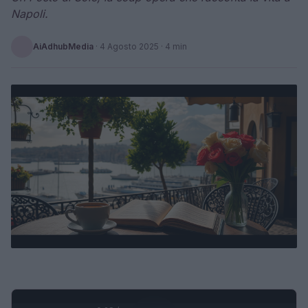
Napoli.
AiAdhubMedia
·
4 Agosto 2025
· 4 min