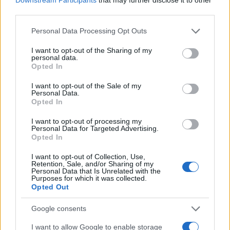
third parties.
AUTORE
AiAdhubMedia
Please note that this website/app uses one or more Google
Personal Data Processing Opt Outs
services and may gather and store information including but
not limited to your visit or usage behaviour. You may click to
I want to opt-out of the Sharing of my
personal data.
grant or deny consent to Google and its third-party tags to
Opted In
use your data for below specified purposes in below Google
consent section.
I want to opt-out of the Sale of my
Personal Data.
Opted In
I want to opt-out of processing my
Personal Data for Targeted Advertising.
Opted In
I want to opt-out of Collection, Use,
Retention, Sale, and/or Sharing of my
Personal Data that Is Unrelated with the
Purposes for which it was collected.
Opted Out
Google consents
I want to allow Google to enable storage