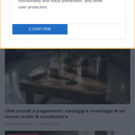
La sfida di ResQ per riprendere le operazioni di
functionality and fraud prevention, and other
soccorso dopo il ciclone Harry
user protection.
Cristian Castiglioni · 6 Ago 2026
PEOPLE NEWS
CONFIRM
Club sociali a pagamento: vantaggi e svantaggi di un
nuovo modo di socializzare
Cristian Castiglioni · 5 Ago 2026