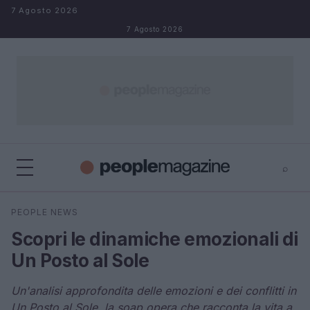
Salta al contenuto
7 Agosto 2026
7 Agosto 2026
⌕
⌕
×
PEOPLE NEWS
Cerca
Scopri le dinamiche emozionali di
Un Posto al Sole
Un'analisi approfondita delle emozioni e dei conflitti in
Un Posto al Sole, la soap opera che racconta la vita a