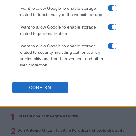
I want to allow Google to enable storage
related to functionality of the website or app.
I want to allow Google to enable storage
related to personalization.
I want to allow Google to enable storage
related to security, including authentication
functionality and fraud prevention, and other
La sfida di ResQ per riprendere le operazioni di
user protection.
soccorso dopo il ciclone Harry
Cristian Castiglioni · 6 Ago 2026
CONFIRM
PIÙ LETTI
1
L’estate che ci insegna a fiorire
2
Don Antonio Mazzi: la vita e l’eredità del prete di strada