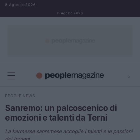
Salta al contenuto
8 Agosto 2026
8 Agosto 2026
⌕
⌕
×
PEOPLE NEWS
Cerca
Sanremo: un palcoscenico di
emozioni e talenti da Terni
La kermesse sanremese accoglie i talenti e le passioni
dei ternani