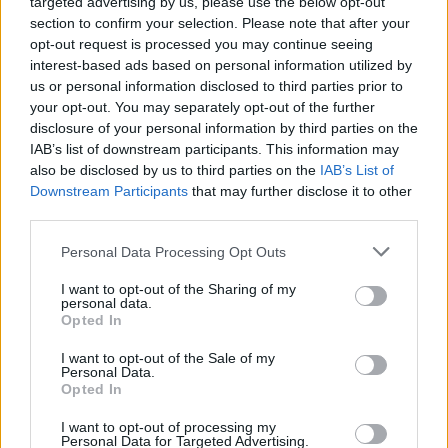
targeted advertising by us, please use the below opt-out
section to confirm your selection. Please note that after your
opt-out request is processed you may continue seeing
Continua a leggere
interest-based ads based on personal information utilized by
us or personal information disclosed to third parties prior to
your opt-out. You may separately opt-out of the further
PEOPLE NEWS
disclosure of your personal information by third parties on the
IAB’s list of downstream participants. This information may
also be disclosed by us to third parties on the
IAB’s List of
Downstream Participants
that may further disclose it to other
third parties.
Please note that this website/app uses one or more Google
Personal Data Processing Opt Outs
services and may gather and store information including but
not limited to your visit or usage behaviour. You may click to
I want to opt-out of the Sharing of my
personal data.
grant or deny consent to Google and its third-party tags to
Opted In
use your data for below specified purposes in below Google
consent section.
I want to opt-out of the Sale of my
Personal Data.
Opted In
Tai chi a impatto dolce per rafforzare core e postura
Matteo Pellegrino · 8 Ago 2026
I want to opt-out of processing my
Personal Data for Targeted Advertising.