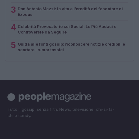
3
Don Antonio Mazzi: la vita e l’eredità del fondatore di
Exodus
4
Celebrità Provocatorie sui Social: Le Più Audaci e
Controversie da Seguire
5
Guida alle fonti gossip: riconoscere notizie credibili e
scartare i rumor tossici
Tutto il gossip, senza filtri. News, televisione, chi-si-fa-
chi e candy.
SEZIONI