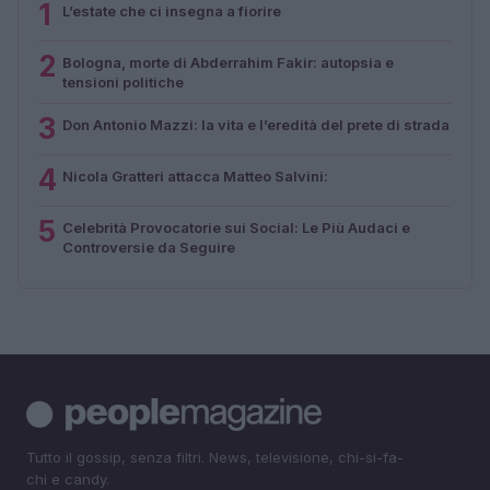
1
L’estate che ci insegna a fiorire
2
Bologna, morte di Abderrahim Fakir: autopsia e
tensioni politiche
3
Don Antonio Mazzi: la vita e l’eredità del prete di strada
4
Nicola Gratteri attacca Matteo Salvini:
5
Celebrità Provocatorie sui Social: Le Più Audaci e
Controversie da Seguire
Tutto il gossip, senza filtri. News, televisione, chi-si-fa-
chi e candy.