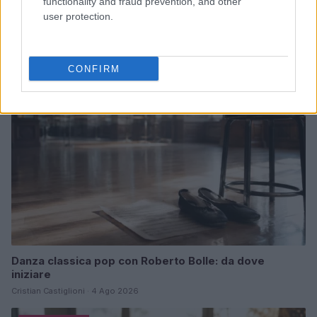
functionality and fraud prevention, and other
Club sociali a pagamento: vantaggi e svantaggi di un
nuovo modo di socializzare
user protection.
Cristian Castiglioni · 5 Ago 2026
PEOPLE NEWS
CONFIRM
Danza classica pop con Roberto Bolle: da dove
iniziare
Cristian Castiglioni · 4 Ago 2026