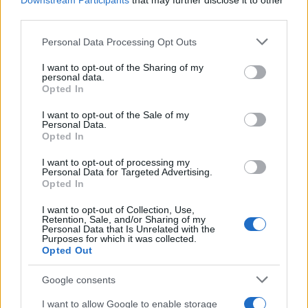
Downstream Participants
that may further disclose it to other
third parties.
AUTORE
AiAdhubMedia
Please note that this website/app uses one or more Google
Personal Data Processing Opt Outs
services and may gather and store information including but
not limited to your visit or usage behaviour. You may click to
I want to opt-out of the Sharing of my
personal data.
grant or deny consent to Google and its third-party tags to
Opted In
use your data for below specified purposes in below Google
consent section.
I want to opt-out of the Sale of my
Personal Data.
Opted In
I want to opt-out of processing my
Personal Data for Targeted Advertising.
Opted In
I want to opt-out of Collection, Use,
Retention, Sale, and/or Sharing of my
Personal Data that Is Unrelated with the
Purposes for which it was collected.
Opted Out
Google consents
I want to allow Google to enable storage