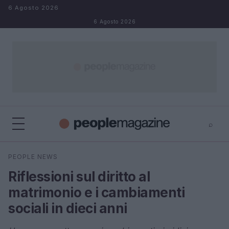
Salta al contenuto
6 Agosto 2026
6 Agosto 2026
⌕
⌕
×
PEOPLE NEWS
Cerca
Riflessioni sul diritto al
matrimonio e i cambiamenti
sociali in dieci anni