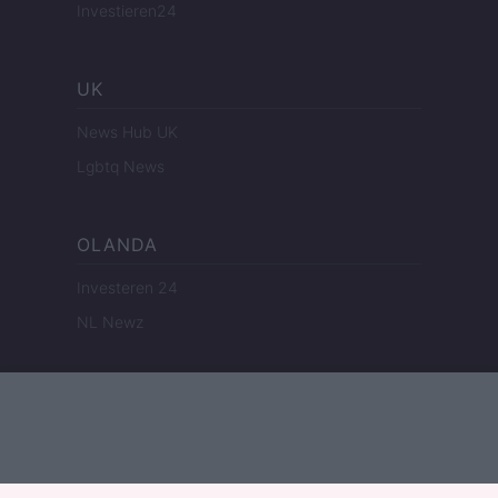
Investieren24
UK
News Hub UK
Lgbtq News
OLANDA
Investeren 24
NL Newz