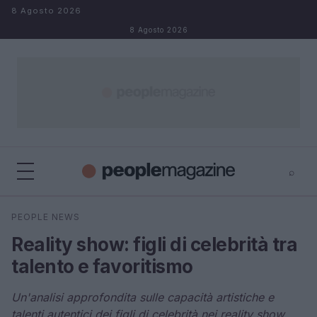
Salta al contenuto
8 Agosto 2026
8 Agosto 2026
⌕
⌕
×
PEOPLE NEWS
Cerca
Reality show: figli di celebrità tra
talento e favoritismo
Un'analisi approfondita sulle capacità artistiche e
talenti autentici dei figli di celebrità nei reality show.