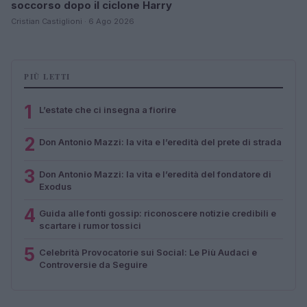
soccorso dopo il ciclone Harry
Cristian Castiglioni · 6 Ago 2026
PIÙ LETTI
1
L’estate che ci insegna a fiorire
2
Don Antonio Mazzi: la vita e l’eredità del prete di strada
3
Don Antonio Mazzi: la vita e l’eredità del fondatore di
Exodus
4
Guida alle fonti gossip: riconoscere notizie credibili e
scartare i rumor tossici
5
Celebrità Provocatorie sui Social: Le Più Audaci e
Controversie da Seguire