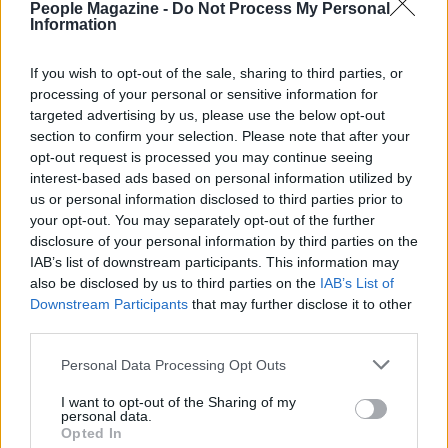
sorprese, con una crescente domanda di
People Magazine -
Do Not Process My Personal
Information
autenticità e talento genuino. Se i figli di VIP
vorranno davvero brillare, dovranno dimostrare che
If you wish to opt-out of the sale, sharing to third parties, or
il loro posto è giustificato non solo dal nome, ma
processing of your personal or sensitive information for
anche da un reale
merito artistico
.
targeted advertising by us, please use the below opt-out
section to confirm your selection. Please note that after your
opt-out request is processed you may continue seeing
interest-based ads based on personal information utilized by
us or personal information disclosed to third parties prior to
AUTORE
AiAdhubMedia
your opt-out. You may separately opt-out of the further
disclosure of your personal information by third parties on the
IAB’s list of downstream participants. This information may
also be disclosed by us to third parties on the
IAB’s List of
Downstream Participants
that may further disclose it to other
third parties.
Please note that this website/app uses one or more Google
Personal Data Processing Opt Outs
services and may gather and store information including but
not limited to your visit or usage behaviour. You may click to
I want to opt-out of the Sharing of my
personal data.
grant or deny consent to Google and its third-party tags to
Opted In
use your data for below specified purposes in below Google