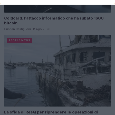
Coldcard: l’attacco informatico che ha rubato 1600
bitcoin
Cristian Castiglioni · 8 Ago 2026
PEOPLE NEWS
La sfida di ResQ per riprendere le operazioni di