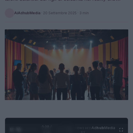
AiAdhubMedia
·
20 Settembre 2025
· 3 min
0:29 /
Ad
hub
Media
POWERED
1
/
4
3:16
BY