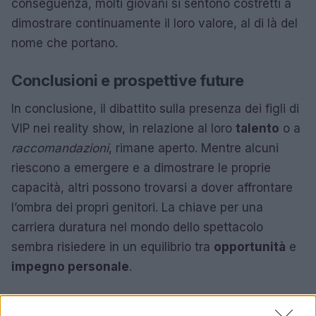
conseguenza, molti giovani si sentono costretti a
dimostrare continuamente il loro valore, al di là del
nome che portano.
Conclusioni e prospettive future
In conclusione, il dibattito sulla presenza dei figli di
VIP nei reality show, in relazione al loro
talento
o a
raccomandazioni
, rimane aperto. Mentre alcuni
riescono a emergere e a dimostrare le proprie
capacità, altri possono trovarsi a dover affrontare
l’ombra dei propri genitori. La chiave per una
carriera duratura nel mondo dello spettacolo
sembra risiedere in un equilibrio tra
opportunità
e
impegno personale
.
Il futuro dei reality show potrebbe riservare