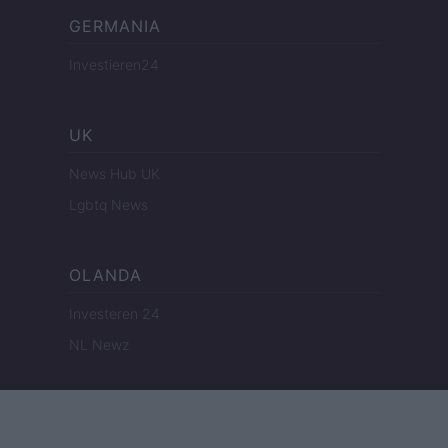
GERMANIA
Investieren24
UK
News Hub UK
Lgbtq News
OLANDA
Investeren 24
NL Newz