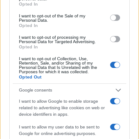
grant or deny consent to Google and its third-party tags to
Opted In
use your data for below specified purposes in below Google
consent section.
I want to opt-out of the Sale of my
Personal Data.
Opted In
I want to opt-out of processing my
Personal Data for Targeted Advertising.
Opted In
I want to opt-out of Collection, Use,
Retention, Sale, and/or Sharing of my
Personal Data that Is Unrelated with the
Purposes for which it was collected.
Opted Out
Google consents
Continua a leggere
I want to allow Google to enable storage
related to advertising like cookies on web or
device identifiers in apps.
PEOPLE NEWS
I want to allow my user data to be sent to
Google for online advertising purposes.