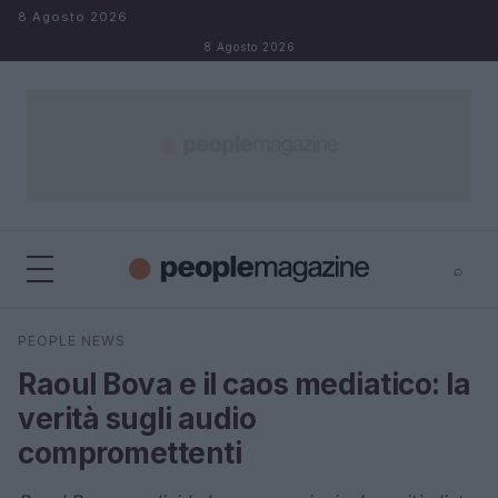
Salta al contenuto
8 Agosto 2026
8 Agosto 2026
⌕
⌕
×
PEOPLE NEWS
Cerca
Raoul Bova e il caos mediatico: la
verità sugli audio
compromettenti