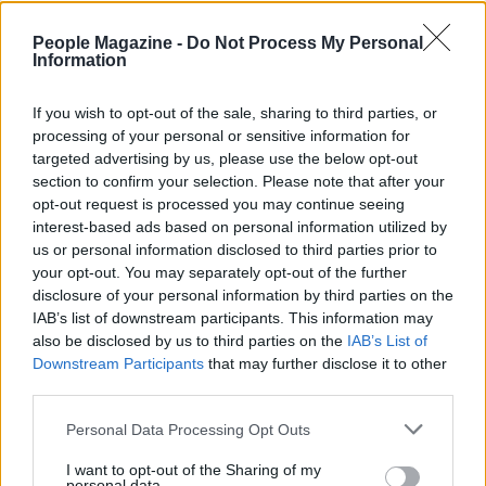
scelta strategica per gli investitori lungimiranti.
People Magazine -
Do Not Process My Personal
Le previsioni a medio termine indicano un
Information
ulteriore incremento della domanda per i veicoli
di lusso, rendendo questo modello un’opzione
If you wish to opt-out of the sale, sharing to third parties, or
processing of your personal or sensitive information for
ancora più attraente per chi cerca di fare un
targeted advertising by us, please use the below opt-out
investimento intelligente.<\/p>
section to confirm your selection. Please note that after your
opt-out request is processed you may continue seeing
interest-based ads based on personal information utilized by
us or personal information disclosed to third parties prior to
AUTORE
your opt-out. You may separately opt-out of the further
AiAdhubMedia
disclosure of your personal information by third parties on the
IAB’s list of downstream participants. This information may
also be disclosed by us to third parties on the
IAB’s List of
Downstream Participants
that may further disclose it to other
third parties.
Please note that this website/app uses one or more Google
Personal Data Processing Opt Outs
services and may gather and store information including but
not limited to your visit or usage behaviour. You may click to
I want to opt-out of the Sharing of my
personal data.