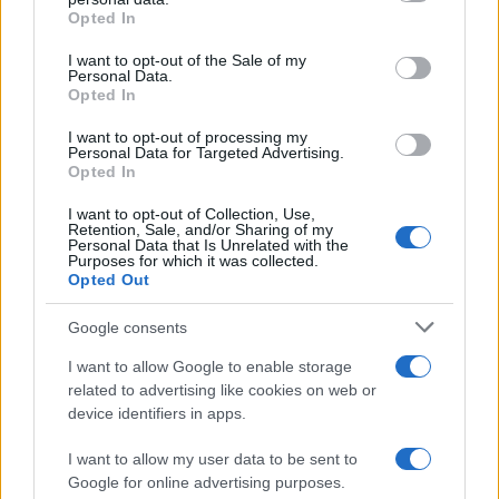
grant or deny consent to Google and its third-party tags to
Opted In
use your data for below specified purposes in below Google
consent section.
I want to opt-out of the Sale of my
Personal Data.
Opted In
I want to opt-out of processing my
Personal Data for Targeted Advertising.
Opted In
I want to opt-out of Collection, Use,
Retention, Sale, and/or Sharing of my
Personal Data that Is Unrelated with the
Purposes for which it was collected.
Opted Out
Google consents
Continua a leggere
I want to allow Google to enable storage
related to advertising like cookies on web or
device identifiers in apps.
PEOPLE NEWS
I want to allow my user data to be sent to
Google for online advertising purposes.