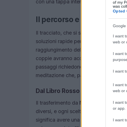
con una tappa intermedia a
Surakarta
of my P
was col
Opted 
Il percorso e le prove ch
Google 
Il tracciato, che si snoda tra strade loca
I want t
soluzioni rapide per muoversi e complet
web or d
raggiungimento del cosiddetto
Libro 
I want t
coppie avranno accesso alla
Prova Im
purpose
passaggi richiedono concentrazione e ge
I want 
meditazione che, paradossalmente, pos
I want t
Dal Libro Rosso alla meta di Yo
web or d
Il trasferimento da
Madiun
a
Yogyaka
I want t
or app.
diversi, e ogni scelta logistica può fare
significa avere una sicurezza temporane
I want t