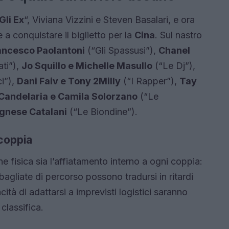
Gli Ex
“, Viviana Vizzini e Steven Basalari, e ora
a conquistare il biglietto per la
Cina
. Sul nastro
rancesco Paolantoni
(“Gli Spassusi”),
Chanel
ti”),
Jo Squillo e Michelle Masullo
(“Le Dj”),
ci”),
Dani Faiv e Tony 2Milly
(“I Rapper”),
Tay
Candelaria e Camila Solorzano
(“Le
Agnese Catalani
(“Le Biondine”).
 coppia
ne fisica sia l’affiatamento interno a ogni coppia:
sbagliate di percorso possono tradursi in ritardi
cità di adattarsi a imprevisti logistici saranno
classifica.