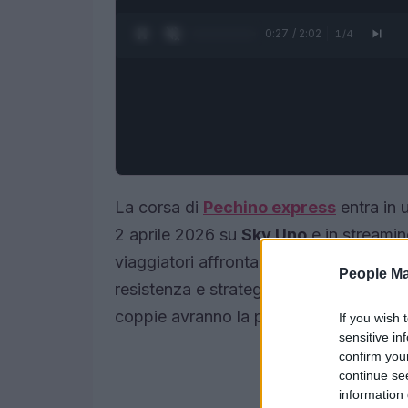
0:28 / 2:02
1
/
4
La corsa di
Pechino express
entra in 
2 aprile 2026 su
Sky Uno
e in streami
viaggiatori affrontano l’ultima frazion
People Ma
resistenza e strategia su oltre
190 km
.
coppie avranno la possibilità di proseg
If you wish 
sensitive in
confirm you
continue se
information 