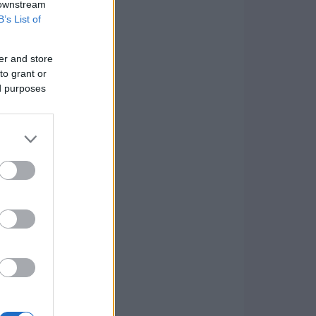
 downstream
B’s List of
er and store
to grant or
ed purposes