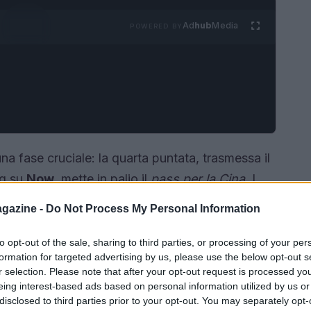
Ad
hub
Media
POWERED BY
una fase cruciale: la quarta puntata, trasmessa il
ng su
Now
, mette in palio il
pass per la Cina
. I
e indonesiana, un percorso che mette alla prova
gazine -
Do Not Process My Personal Information
 La posta in gioco è alta perché solo alcune
uire verso il secondo paese dell’avventura.
to opt-out of the sale, sharing to third parties, or processing of your per
formation for targeted advertising by us, please use the below opt-out s
r selection. Please note that after your opt-out request is processed y
eing interest-based ads based on personal information utilized by us or
disclosed to third parties prior to your opt-out. You may separately opt-