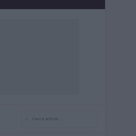
⌕
Cerca