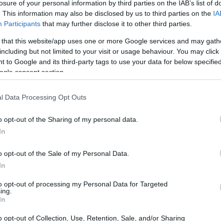
losure of your personal information by third parties on the IAB’s list of
. This information may also be disclosed by us to third parties on the
IA
Participants
that may further disclose it to other third parties.
 that this website/app uses one or more Google services and may gath
including but not limited to your visit or usage behaviour. You may click 
 to Google and its third-party tags to use your data for below specifi
ogle consent section.
l Data Processing Opt Outs
o opt-out of the Sharing of my personal data.
In
o opt-out of the Sale of my Personal Data.
l conduttore
Costantino della Gherardesca
,
In
senza introduce una variabile spesso decisiva: la
to opt-out of processing my Personal Data for Targeted
ing.
i stravolgere i piani di chi è in gara. La
In
 di Giava) e l’arrivo è previsto a
Yogyakarta
,
o opt-out of Collection, Use, Retention, Sale, and/or Sharing