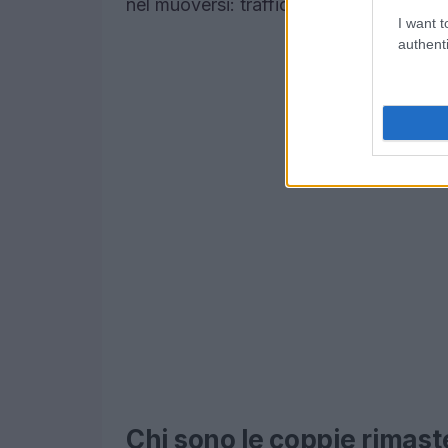
nel muoversi: traffico, clima e stanchez
I want t
authenti
Chi sono le coppie rimaste