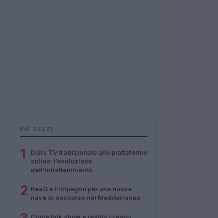
PIÙ LETTI
1
Dalla TV tradizionale alle piattaforme
online: l’evoluzione
dell’intrattenimento
2
ResQ e l’impegno per una nuova
nave di soccorso nel Mediterraneo
Come talk show e reality creano