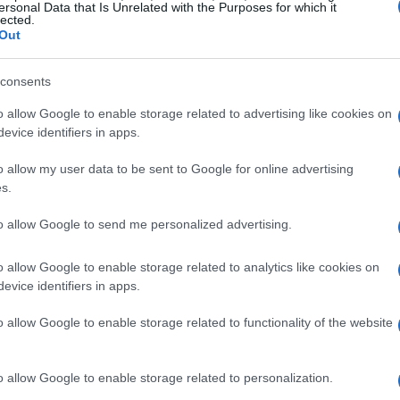
dove si svolgeranno prove chiave.
ersonal Data that Is Unrelated with the Purposes for which it
lected.
Out
e decideranno la giornata
consents
li e centri storici, costringerà le coppie a trovare
o allow Google to enable storage related to advertising like cookies on
are le prove: la prima fase prevede il
evice identifiers in apps.
Rosso
a
Surakarta
, dove però solo le prime tre
o allow my user data to be sent to Google for online advertising
munità
. Le prove non sono solo fisiche: alcuni
s.
stione dello stress, con esercizi di
to allow Google to send me personalized advertising.
sono aumentare la tensione anziché alleviarla.
o allow Google to enable storage related to analytics like cookies on
gyakarta
evice identifiers in apps.
rta
copre 190 km di scenari culturali molto
o allow Google to enable storage related to functionality of the website
 la differenza. Ottenere la
Prova Immunità
a, ma non annulla la necessità di essere rapidi
o allow Google to enable storage related to personalization.