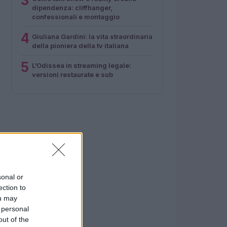
3
dipendenza: cliffhanger,
confessionali e montaggio
4
Giuliana Gardini: la vita straordinaria
della pioniera della tv italiana
5
L’Odissea in streaming legale:
versioni restaurate e sub
sonal or
ection to
ou may
 personal
out of the