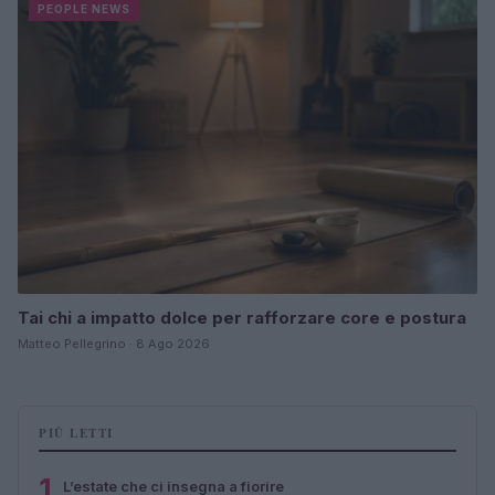
PEOPLE NEWS
Tai chi a impatto dolce per rafforzare core e postura
Matteo Pellegrino · 8 Ago 2026
PIÙ LETTI
1
L’estate che ci insegna a fiorire