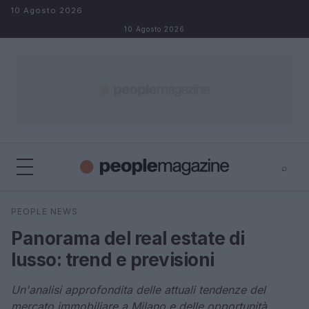
Salta al contenuto
10 Agosto 2026
10 Agosto 2026
⌕
⌕
×
PEOPLE NEWS
Cerca
Panorama del real estate di
lusso: trend e previsioni
Un'analisi approfondita delle attuali tendenze del
mercato immobiliare a Milano e delle opportunità