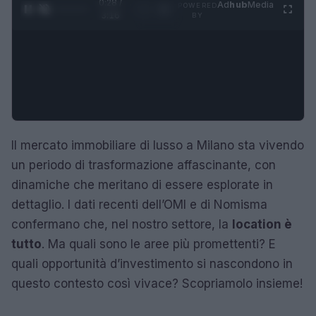
0:29 /
Ad
hub
Media
POWERED
1
/
4
3:16
BY
Il mercato immobiliare di lusso a Milano sta vivendo
un periodo di trasformazione affascinante, con
dinamiche che meritano di essere esplorate in
dettaglio. I dati recenti dell’OMI e di Nomisma
confermano che, nel nostro settore, la
location è
tutto
. Ma quali sono le aree più promettenti? E
quali opportunità d’investimento si nascondono in
questo contesto così vivace? Scopriamolo insieme!