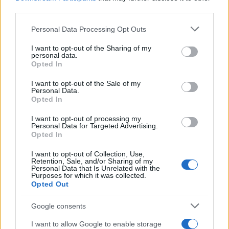
third parties.
AUTORE
AiAdhubMedia
Please note that this website/app uses one or more Google
Personal Data Processing Opt Outs
services and may gather and store information including but
not limited to your visit or usage behaviour. You may click to
I want to opt-out of the Sharing of my
personal data.
grant or deny consent to Google and its third-party tags to
Opted In
use your data for below specified purposes in below Google
consent section.
I want to opt-out of the Sale of my
Personal Data.
Opted In
I want to opt-out of processing my
Personal Data for Targeted Advertising.
Opted In
I want to opt-out of Collection, Use,
Retention, Sale, and/or Sharing of my
Personal Data that Is Unrelated with the
Purposes for which it was collected.
Opted Out
Google consents
I want to allow Google to enable storage