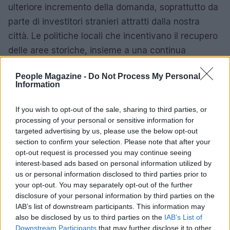
ulteriore incremento della domanda, soprattutto da
parte di investitori stranieri attratti dalla nostra
città. Le politiche locali che incentivano il recupero
delle aree storiche, insieme a una continua
attenzione alla sostenibilità, contribuiranno a
People Magazine -
Do Not Process My Personal
mantenere l’appeal di Milano come destinazione
Information
privilegiata per gli investimenti immobiliari.
If you wish to opt-out of the sale, sharing to third parties, or
In conclusione, il mercato immobiliare di lusso a
processing of your personal or sensitive information for
Milano presenta opportunità uniche per investitori e
targeted advertising by us, please use the below opt-out
section to confirm your selection. Please note that after your
compratori. Con una strategia ben pianificata e una
opt-out request is processed you may continue seeing
buona comprensione delle dinamiche locali, è
interest-based ads based on personal information utilized by
possibile ottenere risultati notevoli in questo
us or personal information disclosed to third parties prior to
your opt-out. You may separately opt-out of the further
settore in costante evoluzione. E tu, sei pronto a
disclosure of your personal information by third parties on the
cogliere l’attimo e investire nel futuro?
IAB’s list of downstream participants. This information may
also be disclosed by us to third parties on the
IAB’s List of
Downstream Participants
that may further disclose it to other