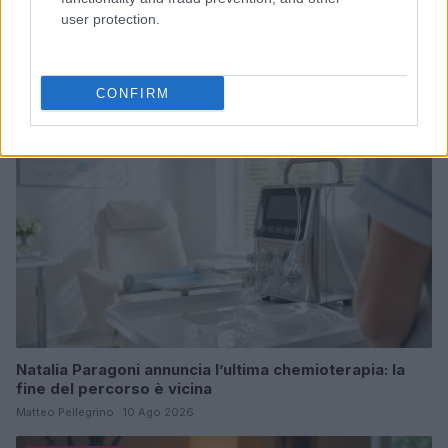
YMCA e Village People spiegati: significato queer e
user protection.
idee di stile
Camilla Fiore · 10 Ago 2026
PEOPLE NEWS
CONFIRM
Natalia Paragoni annuncia l’ultima chemioterapia: la
fine del percorso è vicina
Matteo Pellegrino · 10 Ago 2026