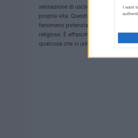
sensazione di uscire dal proprio corpo, 
I want t
authenti
propria vita. Questi aspetti hanno spin
fenomeno potenzialmente universale, ca
religiose. È affascinante pensare che, 
qualcosa che ci unisce in queste esper