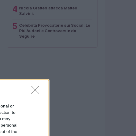
4
Nicola Gratteri attacca Matteo
Salvini:
5
Celebrità Provocatorie sui Social: Le
Più Audaci e Controversie da
Seguire
sonal or
ection to
ou may
 personal
out of the