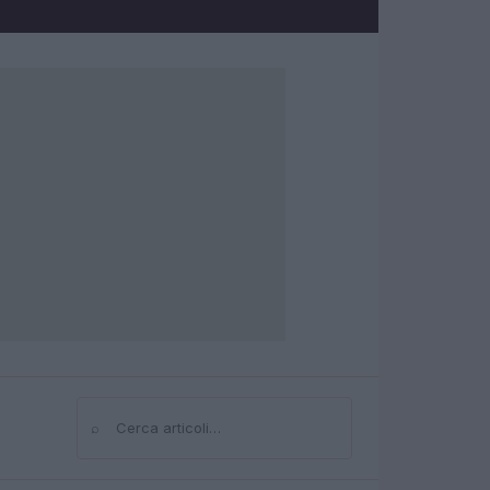
⌕
Cerca