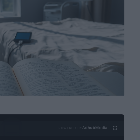
Ad
hub
Media
POWERED BY