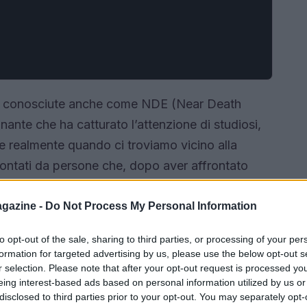
, conosciute anche come NDE (Near Death
ante che ha catturato l’attenzione di studiosi,
de realmente quando ci troviamo vicino alla
ontati da persone che, dopo aver affrontato
co o gravi traumi, descrivono esperienze che
cienza. Non è curioso come queste storie possano
gazine -
Do Not Process My Personal Information
cienza
, l’
esistenza
e l’
aldilà
?
to opt-out of the sale, sharing to third parties, or processing of your per
formation for targeted advertising by us, please use the below opt-out s
r selection. Please note that after your opt-out request is processed y
eing interest-based ads based on personal information utilized by us or
disclosed to third parties prior to your opt-out. You may separately opt-