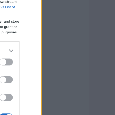
 downstream
B’s List of
er and store
to grant or
ed purposes