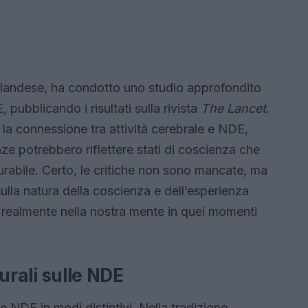
olandese, ha condotto uno studio approfondito
pubblicando i risultati sulla rivista
The Lancet
.
la connessione tra attività cerebrale e NDE,
nze potrebbero riflettere stati di coscienza che
isurabile. Certo, le critiche non sono mancate, ma
ulla natura della coscienza e dell’esperienza
 realmente nella nostra mente in quei momenti
turali sulle NDE
le NDE in modi distintivi. Nella tradizione