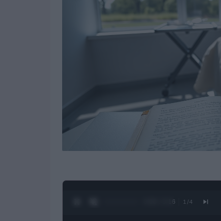
0:10 / 3:16
1
/
4