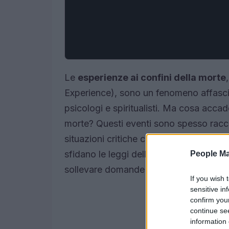
Le
esperienze ai confini della morte
Experience), sono un fenomeno affascin
psicologi e spiritualisti. Ma cosa acca
morte? Questi eventi sono spesso racc
situazioni critiche come arresto cardia
sfidano le leggi della logica e della s
People Ma
sollevare domande profonde sulla
cos
If you wish 
sensitive in
confirm you
continue se
information 