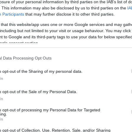
losure of your personal information by third parties on the IAB’s list of
. This information may also be disclosed by us to third parties on the
IA
Participants
that may further disclose it to other third parties.
 that this website/app uses one or more Google services and may gath
including but not limited to your visit or usage behaviour. You may click 
 to Google and its third-party tags to use your data for below specifi
ogle consent section.
l Data Processing Opt Outs
o opt-out of the Sharing of my personal data.
In
o opt-out of the Sale of my Personal Data.
ria e scienza delle NDE
In
re-morte risale a secoli fa, ma solo negli ultimi
to opt-out of processing my Personal Data for Targeted
ing.
ato a prestare attenzione a questi racconti. Il
In
 ’80, ma la prima esperienza moderna
o opt-out of Collection, Use, Retention, Sale, and/or Sharing