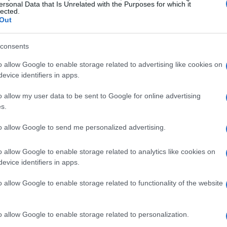
ancese Philippe Charlier nel 1740. Da allora,
ersonal Data that Is Unrelated with the Purposes for which it
lected.
ndere il fenomeno sotto diversi punti di vista:
Out
lità. Chi investe nella ricerca del mistero della
consents
 il
mistero delle NDE
potrebbe racchiudere la
tenza.
o allow Google to enable storage related to advertising like cookies on
evice identifiers in apps.
 possano essere il risultato di alterazioni
o allow my user data to be sent to Google for online advertising
ano durante situazioni estreme. Immagina la
s.
ebbe dar vita a visioni di tunnel luminosi e a
to allow Google to send me personalized advertising.
l’altra parte, c’è chi interpreta queste
la morte, ritenendo di entrare in contatto con
o allow Google to enable storage related to analytics like cookies on
evice identifiers in apps.
iegazione ti sembra più plausibile?
o allow Google to enable storage related to functionality of the website
estimonianze di NDE
o allow Google to enable storage related to personalization.
rte spesso condivide elementi simili, come la