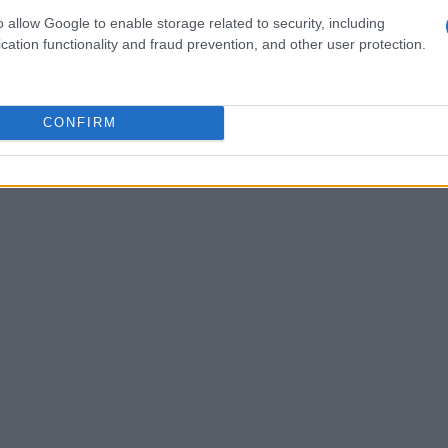
la visione di una luce intensa e la revisione della
o allow Google to enable storage related to security, including
cation functionality and fraud prevention, and other user protection.
to molti studiosi a considerare le NDE come un
pace di trascendere differenze culturali e
nonostante le nostre diverse credenze, ci sia
CONFIRM
ienze.