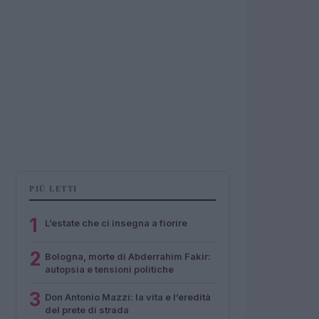
PIÙ LETTI
1
L’estate che ci insegna a fiorire
2
Bologna, morte di Abderrahim Fakir:
autopsia e tensioni politiche
3
Don Antonio Mazzi: la vita e l’eredità
del prete di strada