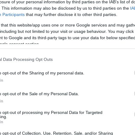
losure of your personal information by third parties on the IAB’s list of
. This information may also be disclosed by us to third parties on the
IA
Participants
that may further disclose it to other third parties.
 that this website/app uses one or more Google services and may gath
including but not limited to your visit or usage behaviour. You may click 
 to Google and its third-party tags to use your data for below specifi
ogle consent section.
l Data Processing Opt Outs
o opt-out of the Sharing of my personal data.
In
o opt-out of the Sale of my Personal Data.
80 e ’90
In
to opt-out of processing my Personal Data for Targeted
iana ha vissuto un periodo d’oro, caratterizzato
ing.
In
 propri
fenomeni di massa
. Tra questi,
Drive
ici e ha rivoluzionato il concetto di
o opt-out of Collection, Use, Retention, Sale, and/or Sharing