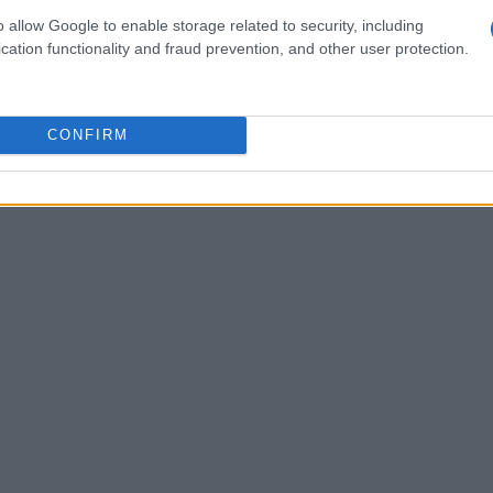
tando la vita reale direttamente sul piccolo
o allow Google to enable storage related to security, including
cation functionality and fraud prevention, and other user protection.
tto un
nuovo modo di raccontare storie
, dove i
uni, e dove le emozioni e le dinamiche
ntrale.
CONFIRM