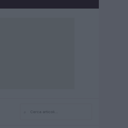
⌕
Cerca