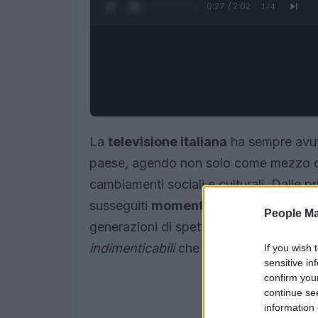
0:28 / 2:02
1
/
4
La
televisione italiana
ha sempre avuto
paese, agendo non solo come mezzo d
cambiamenti sociali e culturali. Dalle p
susseguiti
momenti cult
che hanno segn
People Ma
generazioni di spettatori. Questo artico
indimenticabili
che continuano a vivere 
If you wish 
sensitive in
confirm you
continue se
information 