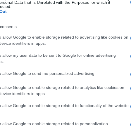
ersonal Data that Is Unrelated with the Purposes for which it
lected.
ersonaggi iconici
del programma sono rimasti
Out
nfluenzando anche le generazioni successive.
consents
o allow Google to enable storage related to advertising like cookies on
evice identifiers in apps.
toria della televisione italiana è stato l’ingresso
nel panorama televisivo, che ha segnato un
o allow my user data to be sent to Google for online advertising
s.
micità. Il loro stile distintivo ha saputo
endendo programmi come
La Smorfia
veri e propri
to allow Google to send me personalized advertising.
solo intrattenevano, ma affrontavano anche
o allow Google to enable storage related to analytics like cookies on
alità e provocazione.
evice identifiers in apps.
 show
o allow Google to enable storage related to functionality of the website
italiana ha assistito all’emergere di un nuovo
o allow Google to enable storage related to personalization.
me
Grande Fratello
e
Isola dei Famosi
hanno