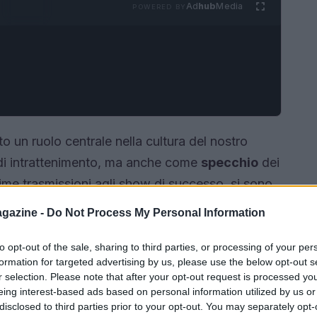
Ad
hub
Media
POWERED BY
 un ruolo centrale nella cultura del nostro
i intrattenimento, ma anche come
specchio
dei
rime trasmissioni agli show di successo, si sono
ato la storia della TV italiana, influenzando
gazine -
Do Not Process My Personal Information
lo esplora alcuni di questi
momenti
nella memoria collettiva.
to opt-out of the sale, sharing to third parties, or processing of your per
formation for targeted advertising by us, please use the below opt-out s
r selection. Please note that after your opt-out request is processed y
eing interest-based ads based on personal information utilized by us or
disclosed to third parties prior to your opt-out. You may separately opt-