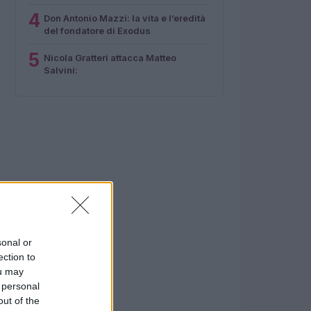
4
Don Antonio Mazzi: la vita e l’eredità
del fondatore di Exodus
5
Nicola Gratteri attacca Matteo
Salvini:
sonal or
ection to
ou may
 personal
out of the