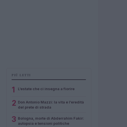
PIÙ LETTI
1
L’estate che ci insegna a fiorire
2
Don Antonio Mazzi: la vita e l’eredità
del prete di strada
3
Bologna, morte di Abderrahim Fakir:
autopsia e tensioni politiche