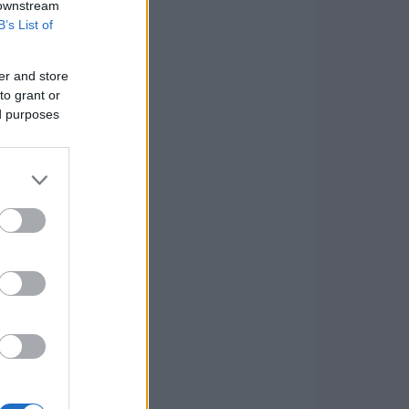
 downstream
B’s List of
er and store
to grant or
ed purposes