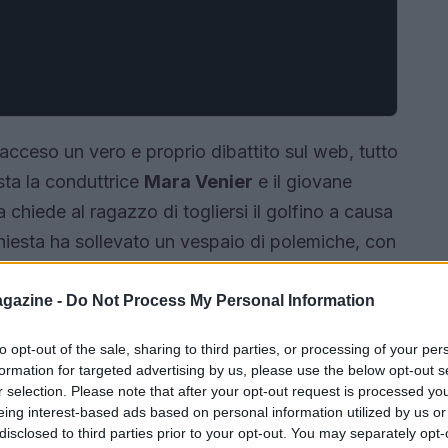
acceso un vero e proprio dibattito sul web, tutto
sta la conduttrice
Mara Venier
e il giovane
chiede al ragazzo di togliersi il golfino a causa
hiesta ha sollevato un vespaio di polemiche, con
to di molestie e imbarazzo. A distanza di qualche
re con una buona dose di ironia, cercando di
gazine -
Do Not Process My Personal Information
rsia che ha suscitato opinioni contrastanti.
to opt-out of the sale, sharing to third parties, or processing of your per
formation for targeted advertising by us, please use the below opt-out s
r selection. Please note that after your opt-out request is processed y
eing interest-based ads based on personal information utilized by us or
disclosed to third parties prior to your opt-out. You may separately opt-