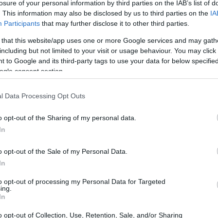
losure of your personal information by third parties on the IAB’s list of
. This information may also be disclosed by us to third parties on the
IA
Participants
that may further disclose it to other third parties.
 that this website/app uses one or more Google services and may gath
including but not limited to your visit or usage behaviour. You may click 
 to Google and its third-party tags to use your data for below specifi
ogle consent section.
l Data Processing Opt Outs
o opt-out of the Sharing of my personal data.
In
o opt-out of the Sale of my Personal Data.
In
l centro di critiche, con una parte del pubblico
to opt-out of processing my Personal Data for Targeted
ing.
nappropriato. Ti sei mai chiesto cosa sarebbe
In
chiesto a una giovane cantante di togliersi un
o opt-out of Collection, Use, Retention, Sale, and/or Sharing