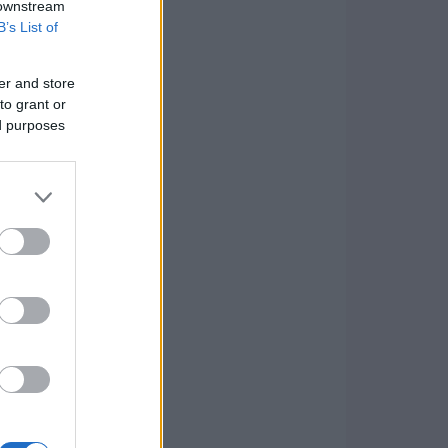
 downstream
B’s List of
er and store
to grant or
ed purposes