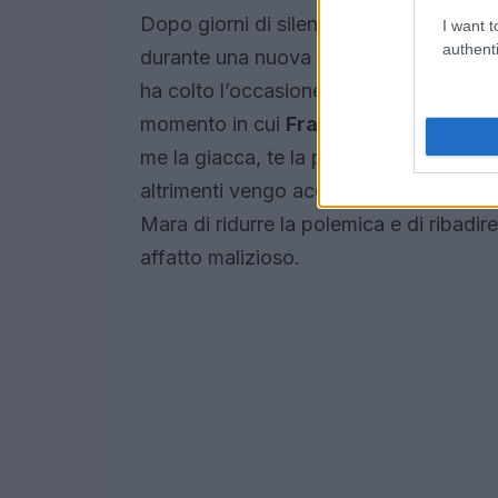
Dopo giorni di silenzio, Mara Venier ha 
I want t
authenti
durante una nuova puntata di
Domenic
ha colto l’occasione per sdrammatizzar
momento in cui
Francesco Gabbani
ha
me la giacca, te la prendo io. Come vede
altrimenti vengo accusata di molestie.”
Mara di ridurre la polemica e di ribadire
affatto malizioso.