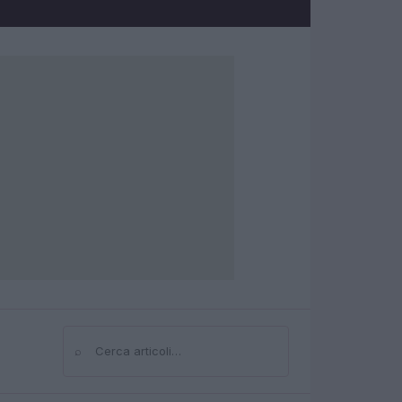
⌕
Cerca