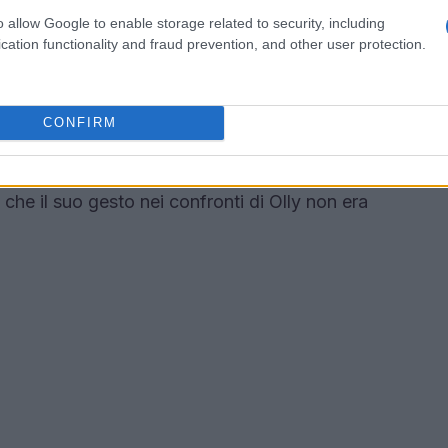
deciso di affrontare la questione di petto
o allow Google to enable storage related to security, including
cation functionality and fraud prevention, and other user protection.
a In
. Con il suo consueto stile diretto e ironico,
e la situazione, facendo riferimento a un
 tolto la giacca per il caldo, dicendo: “Dammi a
CONFIRM
te, non ho chiesto io di togliersi la giacca,
 Questa battuta ha messo in chiaro l’intento di
 che il suo gesto nei confronti di Olly non era