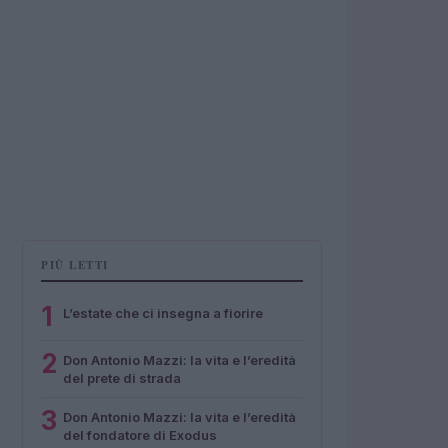
PIÙ LETTI
1
L’estate che ci insegna a fiorire
2
Don Antonio Mazzi: la vita e l’eredità
del prete di strada
3
Don Antonio Mazzi: la vita e l’eredità
del fondatore di Exodus