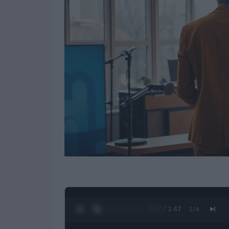
0:28 / 1:47
1
/
4