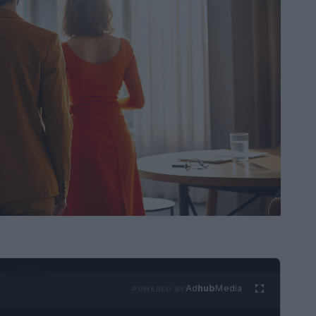
Ad
hub
Media
POWERED BY