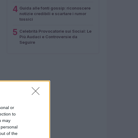
4
Guida alle fonti gossip: riconoscere
notizie credibili e scartare i rumor
tossici
5
Celebrità Provocatorie sui Social: Le
Più Audaci e Controversie da
Seguire
sonal or
ection to
ou may
 personal
out of the