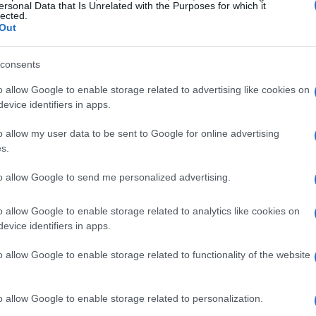
to il dibattito, ma non sono mancate le voci a
ersonal Data that Is Unrelated with the Purposes for which it
lected.
ttolineato come il suo fosse un gesto affettuoso
Out
Carlo Conti
ha difeso Mara durante un
consents
esasperazione del politicamente corretto stava
o allow Google to enable storage related to advertising like cookies on
evice identifiers in apps.
rebbe chiesto a una donna di togliersi un
o allow my user data to be sent to Google for online advertising
erpretato in un contesto amichevole e non
s.
uito a ridimensionare la vicenda, evidenziando
to allow Google to send me personalized advertising.
 reale significato dell’azione della conduttrice.
rsonalità è sempre stata caratterizzata da un
o allow Google to enable storage related to analytics like cookies on
evice identifiers in apps.
è facile comprendere come un gesto del genere
o allow Google to enable storage related to functionality of the website
r
o allow Google to enable storage related to personalization.