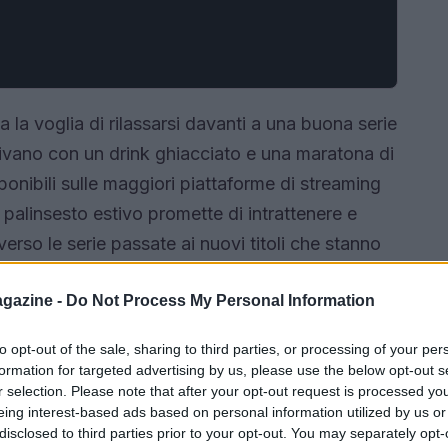
a la voglia di rilassarsi davanti a una buona serie
divano con un drink ghiacciato e una maratona di
ponibili sulle maggiori piattaforme di streaming
 palinsesto estivo promette di intrattenere e
erso le serie passate ai nuovi titoli che stanno
ne è ricca di opportunità per ogni amante delle
gazine -
Do Not Process My Personal Information
 serie da non perdere e perché vale la pena
to opt-out of the sale, sharing to third parties, or processing of your per
formation for targeted advertising by us, please use the below opt-out s
r selection. Please note that after your opt-out request is processed y
eing interest-based ads based on personal information utilized by us or
disclosed to third parties prior to your opt-out. You may separately opt-