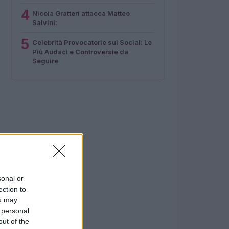
4
Nicola Gratteri attacca Matteo
Salvini:
5
Celebrità Provocatorie sui Social: Le
Più Audaci e Controversie da
Seguire
sonal or
ection to
ou may
 personal
out of the