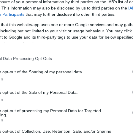
losure of your personal information by third parties on the IAB’s list of
. This information may also be disclosed by us to third parties on the
IA
Participants
that may further disclose it to other third parties.
 that this website/app uses one or more Google services and may gath
including but not limited to your visit or usage behaviour. You may click 
 to Google and its third-party tags to use your data for below specifi
ogle consent section.
l Data Processing Opt Outs
o opt-out of the Sharing of my personal data.
In
o opt-out of the Sale of my Personal Data.
e d’occhio
In
si arricchisce di nuovi titoli che stanno già
to opt-out of processing my Personal Data for Targeted
ing.
e novità più attese c’è sicuramente la seconda
In
e ha già attratto milioni di fan. Chi non è
o opt-out of Collection, Use, Retention, Sale, and/or Sharing