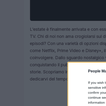
L’estate è finalmente arrivata e con ess
TV. Chi di noi non ama crogiolarsi sul 
episodi? Con una varietà di opzioni dis
come Netflix, Prime Video e Disney+, il
coinvolgere. Dallo sguardo nostalgico v
conquistando il pubblico, questa stagio
People Ma
storie. Scopriamo insieme quali sono le
dedicarvi del tempo.
If you wish 
sensitive in
confirm you
continue se
information 