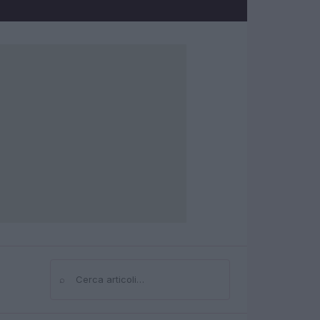
⌕
Cerca