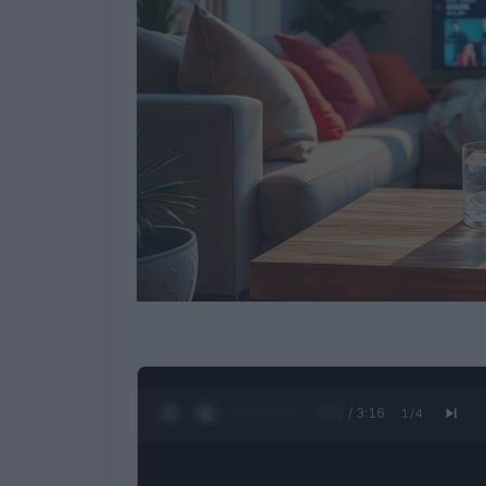
0:27 / 3:16
1
/
4