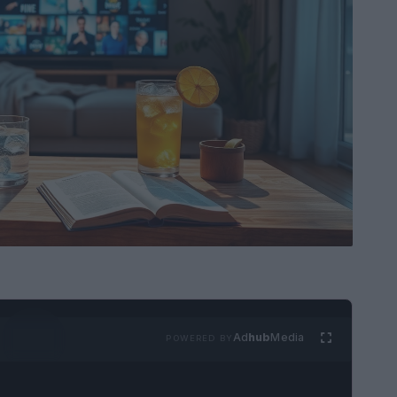
Ad
hub
Media
POWERED BY