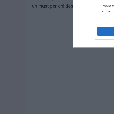
un must per chi desidera rivivere emoz
I want t
authenti