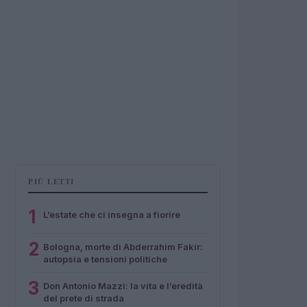
PIÙ LETTI
1
L’estate che ci insegna a fiorire
2
Bologna, morte di Abderrahim Fakir:
autopsia e tensioni politiche
3
Don Antonio Mazzi: la vita e l’eredità
del prete di strada