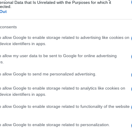
no le avventure dei personaggi? Questa nuova
ersonal Data that Is Unrelated with the Purposes for which it
lected.
ttenzione grazie a trame avvincenti e
Out
o le aspettative di chi ha seguito la prima.
consents
ove produzioni ispirate a fatti realmente
o allow Google to enable storage related to advertising like cookies on
evice identifiers in apps.
orre un caso di cronaca nera che ha scosso
o non solo offrono intrattenimento, ma anche una
o allow my user data to be sent to Google for online advertising
 nostra storia recente. Chi ama il genere troverà
s.
retazioni di storie che hanno lasciato il segno.
to allow Google to send me personalized advertising.
o allow Google to enable storage related to analytics like cookies on
evice identifiers in apps.
ie che tornano con nuove stagioni e che
o allow Google to enable storage related to functionality of the website
esso. Chi non attende con ansia il ritorno di una
ast che ha saputo affezionare gli spettatori nel
o allow Google to enable storage related to personalization.
ostalgia e nuove avventure rende queste serie