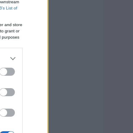
 downstream
B’s List of
er and store
to grant or
ed purposes