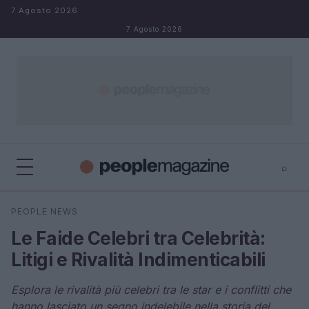
Salta al contenuto
7 Agosto 2026
7 Agosto 2026
⌕
⌕
×
PEOPLE NEWS
Cerca
Le Faide Celebri tra Celebrità:
Litigi e Rivalità Indimenticabili
Esplora le rivalità più celebri tra le star e i conflitti che
hanno lasciato un segno indelebile nella storia del