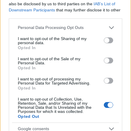
mondo.
also be disclosed by us to third parties on the
IAB’s List of
Downstream Participants
that may further disclose it to other
third parties.
Please note that this website/app uses one or more Google
Personal Data Processing Opt Outs
AUTORE
services and may gather and store information including but
AiAdhubMedia
not limited to your visit or usage behaviour. You may click to
I want to opt-out of the Sharing of my
personal data.
grant or deny consent to Google and its third-party tags to
Opted In
use your data for below specified purposes in below Google
consent section.
I want to opt-out of the Sale of my
Personal Data.
Opted In
I want to opt-out of processing my
Personal Data for Targeted Advertising.
Opted In
I want to opt-out of Collection, Use,
Retention, Sale, and/or Sharing of my
Personal Data that Is Unrelated with the
Purposes for which it was collected.
Opted Out
Google consents