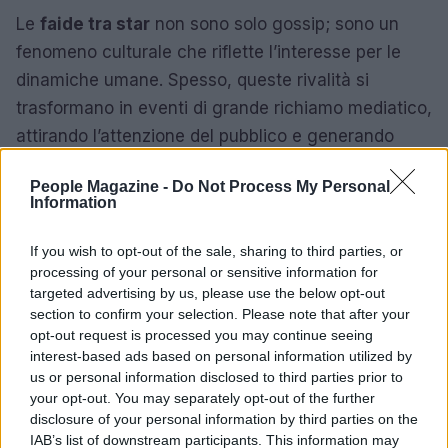
Le
faide tra star
non sono solo gossip; sono un
fenomeno culturale che riflette l’interesse per le
dinamiche umane. Spesso, queste rivalità si
trasformano in eventi di grande richiamo mediatico,
attirando l’attenzione del pubblico e generando
discussioni. La curiosità per le controversie, unite
People Magazine -
Do Not Process My Personal
all’ammirazione per il talento, crea un mix esplosivo
Information
che tiene incollati i fan.
If you wish to opt-out of the sale, sharing to third parties, or
In conclusione, il mondo delle celebrità è costellato
processing of your personal or sensitive information for
di
litigi e rivalità
che non solo influenzano le vite
targeted advertising by us, please use the below opt-out
section to confirm your selection. Please note that after your
degli artisti coinvolti, ma anche il panorama
opt-out request is processed you may continue seeing
culturale in cui si vive. Le faide tra star sono un
interest-based ads based on personal information utilized by
riflesso delle emozioni umane e della complessità
us or personal information disclosed to third parties prior to
your opt-out. You may separately opt-out of the further
delle relazioni interpersonali, e continueranno a
disclosure of your personal information by third parties on the
essere oggetto di interesse per il pubblico di tutto il
IAB’s list of downstream participants. This information may