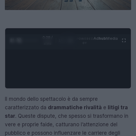
0:29 /
Ad
hub
Media
POWERED
1
/
4
2:02
BY
Il mondo dello spettacolo è da sempre
caratterizzato da
drammatiche rivalità
e
litigi tra
star
. Queste dispute, che spesso si trasformano in
vere e proprie faide, catturano l’attenzione del
pubblico e possono influenzare le carriere degli