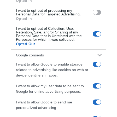
Opted In
Cristian Castiglioni · 5 Ago 2026
I want to opt-out of processing my
Personal Data for Targeted Advertising.
PEOPLE NEWS
Opted In
I want to opt-out of Collection, Use,
Retention, Sale, and/or Sharing of my
Personal Data that Is Unrelated with the
Purposes for which it was collected.
Opted Out
Google consents
I want to allow Google to enable storage
related to advertising like cookies on web or
device identifiers in apps.
I want to allow my user data to be sent to
Danza classica pop con Roberto Bolle: da dove
Google for online advertising purposes.
iniziare
Cristian Castiglioni · 4 Ago 2026
I want to allow Google to send me
personalized advertising.