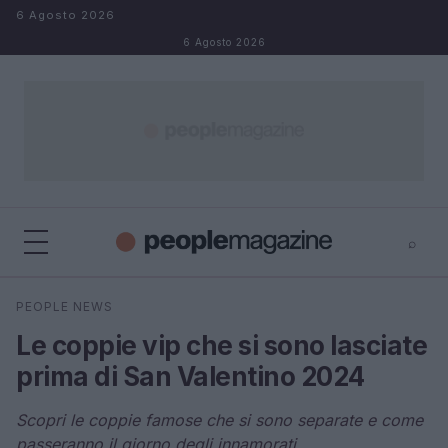
Salta al contenuto
6 Agosto 2026
6 Agosto 2026
⌕
⌕
×
PEOPLE NEWS
Cerca
Le coppie vip che si sono lasciate
prima di San Valentino 2024
Scopri le coppie famose che si sono separate e come
passeranno il giorno degli innamorati.