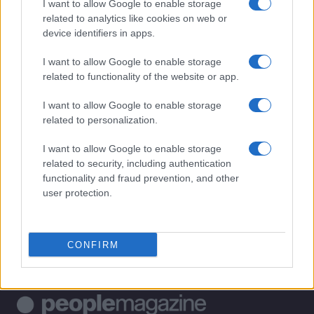
I want to allow Google to enable storage
PIÙ LETTI
related to analytics like cookies on web or
device identifiers in apps.
1
L’estate che ci insegna a fiorire
I want to allow Google to enable storage
2
related to functionality of the website or app.
Don Antonio Mazzi: la vita e l’eredità del prete di strada
I want to allow Google to enable storage
3
Bologna, morte di Abderrahim Fakir: autopsia e
related to personalization.
tensioni politiche
I want to allow Google to enable storage
4
Don Antonio Mazzi: la vita e l’eredità del fondatore di
related to security, including authentication
Exodus
functionality and fraud prevention, and other
5
Nicola Gratteri attacca Matteo Salvini:
user protection.
CONFIRM