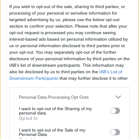
If you wish to opt-out of the sale, sharing to third parties, or
processing of your personal or sensitive information for
La sfida di ResQ per riprendere le operazioni di
targeted advertising by us, please use the below opt-out
soccorso dopo il ciclone Harry
section to confirm your selection. Please note that after your
Cristian Castiglioni · 6 Ago 2026
opt-out request is processed you may continue seeing
interest-based ads based on personal information utilized by
us or personal information disclosed to third parties prior to
PEOPLE NEWS
your opt-out. You may separately opt-out of the further
disclosure of your personal information by third parties on the
IAB’s list of downstream participants. This information may
also be disclosed by us to third parties on the
IAB’s List of
Downstream Participants
that may further disclose it to other
third parties.
Please note that this website/app uses one or more Google
Personal Data Processing Opt Outs
services and may gather and store information including but
not limited to your visit or usage behaviour. You may click to
I want to opt-out of the Sharing of my
personal data.
grant or deny consent to Google and its third-party tags to
Opted In
use your data for below specified purposes in below Google
consent section.
I want to opt-out of the Sale of my
Club sociali a pagamento: vantaggi e svantaggi di un
Personal Data.
nuovo modo di socializzare