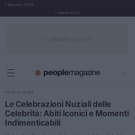
Salta al contenuto
7 Agosto 2026
7 Agosto 2026
⌕
⌕
×
PEOPLE NEWS
Cerca
Le Celebrazioni Nuziali delle
Celebrità: Abiti Iconici e Momenti
Indimenticabili