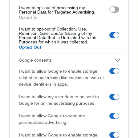
I want to opt-out of processing my
La sfida di ResQ per riprendere le operazioni di
Personal Data for Targeted Advertising.
soccorso dopo il ciclone Harry
Opted In
Cristian Castiglioni · 6 Ago 2026
I want to opt-out of Collection, Use,
Retention, Sale, and/or Sharing of my
PEOPLE NEWS
Personal Data that Is Unrelated with the
Purposes for which it was collected.
Opted Out
Google consents
I want to allow Google to enable storage
related to advertising like cookies on web or
device identifiers in apps.
I want to allow my user data to be sent to
Google for online advertising purposes.
I want to allow Google to send me
Club sociali a pagamento: vantaggi e svantaggi di un
personalized advertising.
nuovo modo di socializzare
Cristian Castiglioni · 5 Ago 2026
I want to allow Google to enable storage