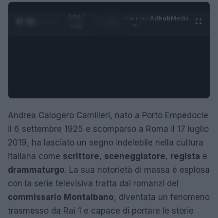
0:07 /
Ad
hub
Media
POWERED
1
/
4
3:16
BY
Andrea Calogero Camilleri, nato a Porto Empedocle
il 6 settembre 1925 e scomparso a Roma il 17 luglio
2019, ha lasciato un segno indelebile nella cultura
italiana come
scrittore
,
sceneggiatore
,
regista
e
drammaturgo
. La sua notorietà di massa è esplosa
con la serie televisiva tratta dai romanzi del
commissario Montalbano
, diventata un fenomeno
trasmesso da Rai 1 e capace di portare le storie