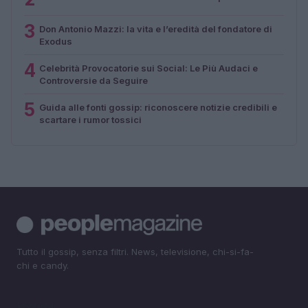
3
Don Antonio Mazzi: la vita e l’eredità del fondatore di
Exodus
4
Celebrità Provocatorie sui Social: Le Più Audaci e
Controversie da Seguire
5
Guida alle fonti gossip: riconoscere notizie credibili e
scartare i rumor tossici
Tutto il gossip, senza filtri. News, televisione, chi-si-fa-
chi e candy.
SEZIONI