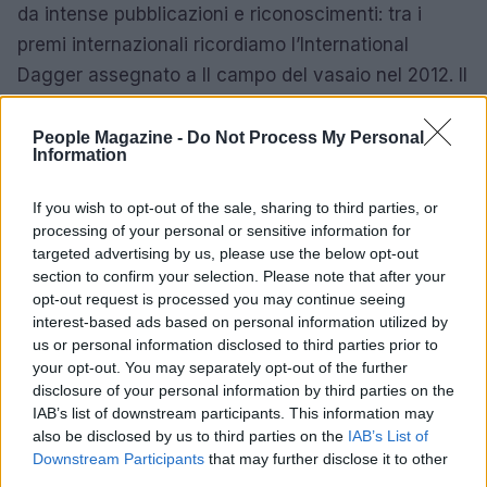
da intense pubblicazioni e riconoscimenti: tra i
premi internazionali ricordiamo l’International
Dagger assegnato a Il campo del vasaio nel 2012. Il
suo ultimo romanzo pubblicato prima della morte fu
Km 123 nel 2019. La mattina del 17 giugno 2019
People Magazine -
Do Not Process My Personal
Information
subì un arresto cardio-respiratorio e, dopo un
ricovero con prognosi riservata, morì il 17 luglio
If you wish to opt-out of the sale, sharing to third parties, or
2019 all’età di 93 anni. Non credente, fu sepolto nel
processing of your personal or sensitive information for
targeted advertising by us, please use the below opt-out
cimitero acattolico di Roma e volle un funerale
section to confirm your selection. Please note that after your
laico, come espresso nel suo desiderio.
opt-out request is processed you may continue seeing
interest-based ads based on personal information utilized by
Eredità e memoria
us or personal information disclosed to third parties prior to
your opt-out. You may separately opt-out of the further
La presenza di Camilleri nella cultura
disclosure of your personal information by third parties on the
contemporanea si estende oltre i libri: il suo
IAB’s list of downstream participants. This information may
also be disclosed by us to third parties on the
IAB’s List of
personaggio è comparso in parodie a fumetti e il
Downstream Participants
that may further disclose it to other
suo lavoro è stato oggetto di documentari e studi.
third parties.