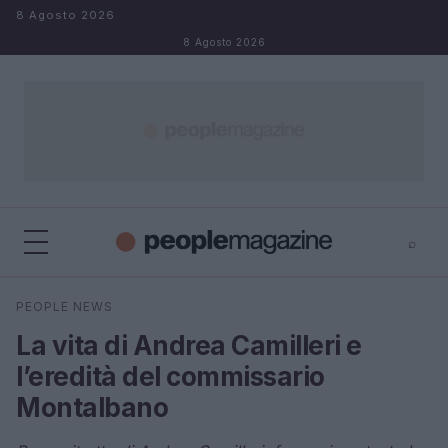
Salta al contenuto
8 Agosto 2026
8 Agosto 2026
⌕
⌕
×
PEOPLE NEWS
Cerca
La vita di Andrea Camilleri e
l’eredità del commissario
Montalbano