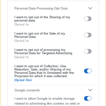
Nel 2026, nel centenario della nascita, Rai 1 ha
Please note that this website/app uses one or more Google
Personal Data Processing Opt Outs
trasmesso il docufilm Camilleri 100, a
services and may gather and store information including but
testimonianza di un lascito che continua a ispirare
not limited to your visit or usage behaviour. You may click to
I want to opt-out of the Sharing of my
personal data.
grant or deny consent to Google and its third-party tags to
lettori, spettatori e studiosi. La sua cifra stilistica,
Opted In
use your data for below specified purposes in below Google
fatta di
ironia
, sguardo critico e cura del
consent section.
I want to opt-out of the Sale of my
linguaggio, resta un punto di riferimento per la
Personal Data.
Opted In
narrativa italiana.
I want to opt-out of processing my
Personal Data for Targeted Advertising.
Opted In
AUTORE
I want to opt-out of Collection, Use,
Cristian Castiglioni
Retention, Sale, and/or Sharing of my
Personal Data that Is Unrelated with the
Cristian Castiglioni, veneziano, iniziò come
Purposes for which it was collected.
blogger dopo aver postato una guida sui
Opted Out
bacari e ricevuto centinaia di messaggi: quella
reazione spinse la sua trasformazione in
Google consents
redattore. Cura contenuti amichevoli e porta in
I want to allow Google to enable storage
redazione appunti fotografici di vaporetto e
related to advertising like cookies on web or
cicchetti.