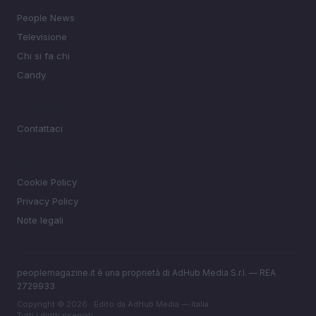
People News
Televisione
Chi si fa chi
Candy
MAGAZINE
Contattaci
LEGALE
Cookie Policy
Privacy Policy
Note legali
peoplemagazine.it è una proprietà di AdHub Media S.r.l. — REA
2729933
Copyright © 2026 · Edito da AdHub Media — Italia
Tutti i diritti riservati