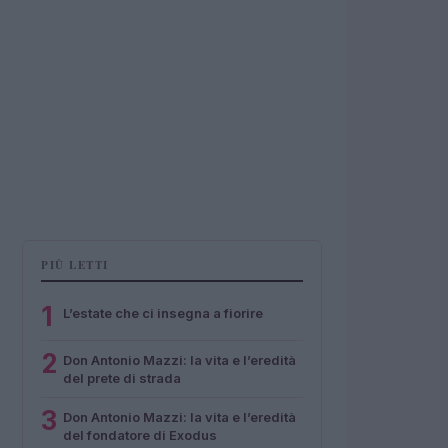
PIÙ LETTI
1
L’estate che ci insegna a fiorire
2
Don Antonio Mazzi: la vita e l’eredità
del prete di strada
3
Don Antonio Mazzi: la vita e l’eredità
del fondatore di Exodus