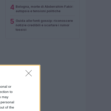
4
Bologna, morte di Abderrahim Fakir:
autopsia e tensioni politiche
5
Guida alle fonti gossip: riconoscere
notizie credibili e scartare i rumor
tossici
sonal or
ection to
ou may
 personal
out of the