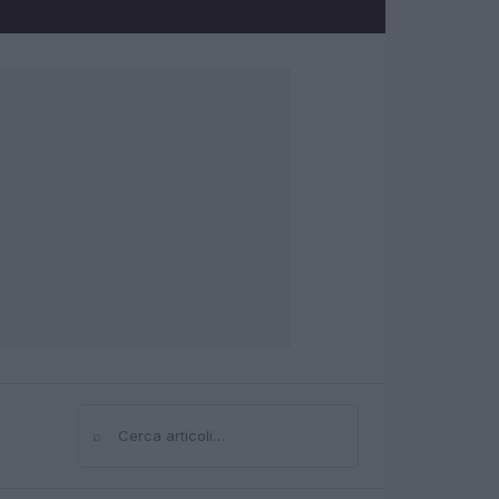
⌕
Cerca