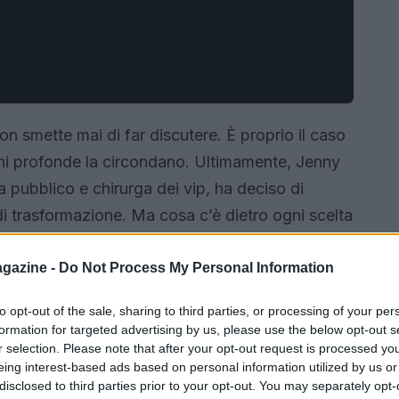
n smette mai di far discutere. È proprio il caso
sioni profonde la circondano. Ultimamente, Jenny
a pubblico e chirurga dei vip, ha deciso di
i trasformazione. Ma cosa c’è dietro ogni scelta
dere la chirurgia come un’espressione di sé, di
olo come un atto di vanità.<\/p>
gazine -
Do Not Process My Personal Information
to opt-out of the sale, sharing to third parties, or processing of your per
formation for targeted advertising by us, please use the below opt-out s
r selection. Please note that after your opt-out request is processed y
eing interest-based ads based on personal information utilized by us or
disclosed to third parties prior to your opt-out. You may separately opt-