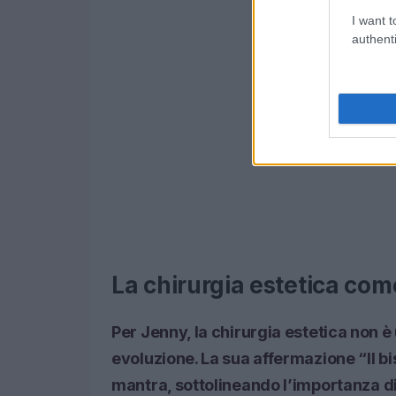
I want t
authenti
La chirurgia estetica co
Per Jenny, la chirurgia estetica non è
evoluzione. La sua affermazione “Il b
mantra, sottolineando l’importanza d