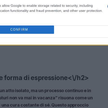
o allow Google to enable storage related to security, including
cation functionality and fraud prevention, and other user protection.
CONFIRM
me forma di espressione<\/h2>
 un atto isolato, ma un processo continuo e in
isturi non va mai in vacanza” risuona come un
i una cura costante di sé. Questo approccio