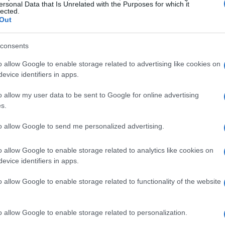
ersonal Data that Is Unrelated with the Purposes for which it
enny lo ha fatto, evidenziando il suo cammino
lected.
Out
si non è avvenuta in un colpo solo; è stata
nno aiutata a costruire l’immagine con cui si
consents
o allow Google to enable storage related to advertising like cookies on
evice identifiers in apps.
 la chirurgia estetica possa rispondere a un
tenticità
. Jenny sottolinea che ogni intervento
o allow my user data to be sent to Google for online advertising
s.
corso più ampio, in cui l’aspetto esteriore
Interventi come la rinoplastica e il lifting
to allow Google to send me personalized advertising.
 l’obiettivo di migliorarne l’aspetto, ma di
o allow Google to enable storage related to analytics like cookies on
el suo corpo, rendendola coerente con la sua
evice identifiers in apps.
o allow Google to enable storage related to functionality of the website
o allow Google to enable storage related to personalization.