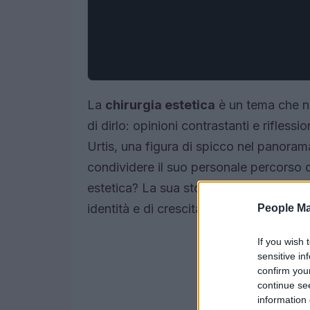
La
chirurgia estetica
è un tema che no
di dirlo: opinioni contrastanti e rifles
Urtis, una figura di spicco nel panoram
condividere il suo personale percorso d
estetica? La sua storia è un invito a ve
identità e di crescita personale, non s
People Ma
If you wish 
sensitive in
confirm you
continue se
information 