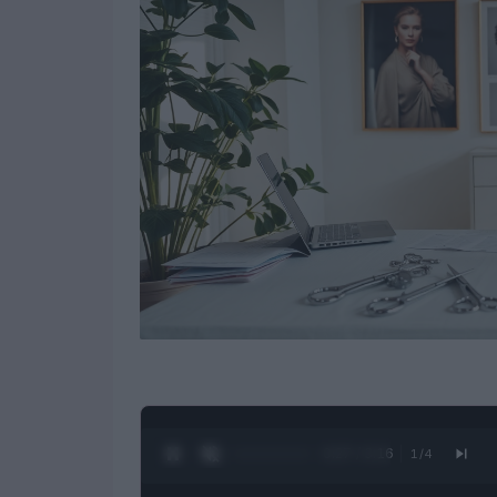
0:28 / 3:16
1
/
4