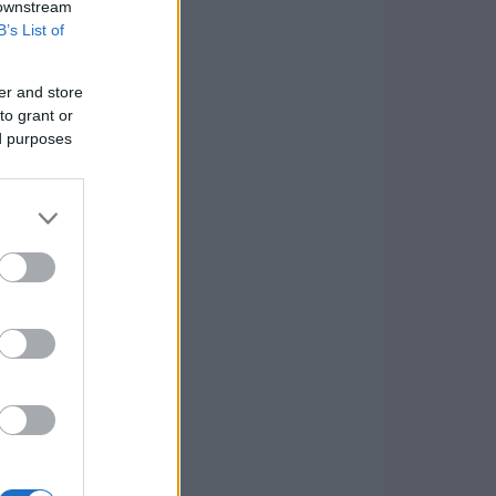
 downstream
B’s List of
er and store
to grant or
ed purposes