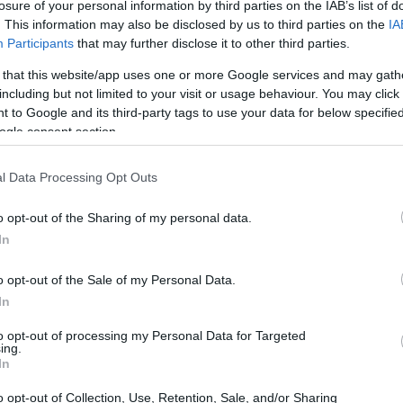
losure of your personal information by third parties on the IAB’s list of
. This information may also be disclosed by us to third parties on the
IA
Participants
that may further disclose it to other third parties.
 that this website/app uses one or more Google services and may gath
including but not limited to your visit or usage behaviour. You may click 
 to Google and its third-party tags to use your data for below specifi
ogle consent section.
l Data Processing Opt Outs
o opt-out of the Sharing of my personal data.
In
a una storia<\/h2>
o opt-out of the Sale of my Personal Data.
In
pubblicato un confronto “prima-dopo” che
one. Ogni immagine non rappresenta solo un
to opt-out of processing my Personal Data for Targeted
ing.
rtante verso la realizzazione della sua vera
In
sa essere liberatorio affrontare il mondo della
o opt-out of Collection, Use, Retention, Sale, and/or Sharing