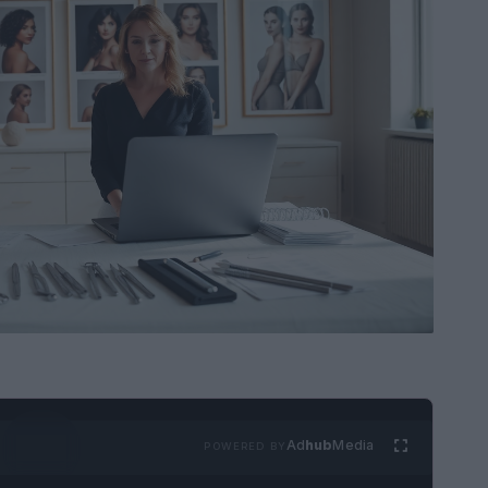
Ad
hub
Media
POWERED BY