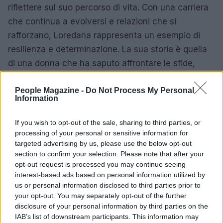
riflettere sul suo percorso di vita. Con una carriera
che continua a evolversi e relazioni che si
rafforzano, Loredana rappresenta un esempio di
resilienza e determinazione. La sua storia è quella
di una donna che ha saputo affrontare le sfide,
mantenendo al centro i valori familiari e il rispetto
per se stessa e per gli altri. Che lezione possiamo
People Magazine -
Do Not Process My Personal
Information
trarre da questo?
If you wish to opt-out of the sale, sharing to third parties, or
Guardando al futuro, Loredana sembra pronta a
processing of your personal or sensitive information for
continuare a scrivere il suo percorso, consapevole
targeted advertising by us, please use the below opt-out
section to confirm your selection. Please note that after your
che ogni anno porta con sé nuove opportunità e
opt-out request is processed you may continue seeing
nuove esperienze. Con la sua saggezza e il suo
interest-based ads based on personal information utilized by
spirito intraprendente, possiamo aspettarci di
us or personal information disclosed to third parties prior to
your opt-out. You may separately opt-out of the further
vederla brillare ancora in vari ambiti, rimanendo
disclosure of your personal information by third parties on the
sempre fedele alla sua essenza. Non vediamo l’ora
IAB’s list of downstream participants. This information may