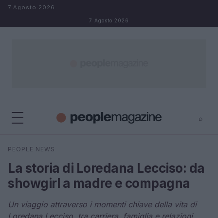
Salta al contenuto
7 Agosto 2026
7 Agosto 2026
⌕
⌕
×
PEOPLE NEWS
Cerca
La storia di Loredana Lecciso: da
showgirl a madre e compagna
Un viaggio attraverso i momenti chiave della vita di
Loredana Lecciso, tra carriera, famiglia e relazioni