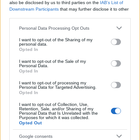
di scoprire cosa ci riserverà il suo futuro!
also be disclosed by us to third parties on the
IAB’s List of
Downstream Participants
that may further disclose it to other
third parties.
Please note that this website/app uses one or more Google
AUTORE
Personal Data Processing Opt Outs
AiAdhubMedia
services and may gather and store information including but
not limited to your visit or usage behaviour. You may click to
I want to opt-out of the Sharing of my
personal data.
grant or deny consent to Google and its third-party tags to
Opted In
use your data for below specified purposes in below Google
consent section.
I want to opt-out of the Sale of my
Personal Data.
Opted In
I want to opt-out of processing my
Personal Data for Targeted Advertising.
Opted In
I want to opt-out of Collection, Use,
Retention, Sale, and/or Sharing of my
Personal Data that Is Unrelated with the
Purposes for which it was collected.
Opted Out
Google consents