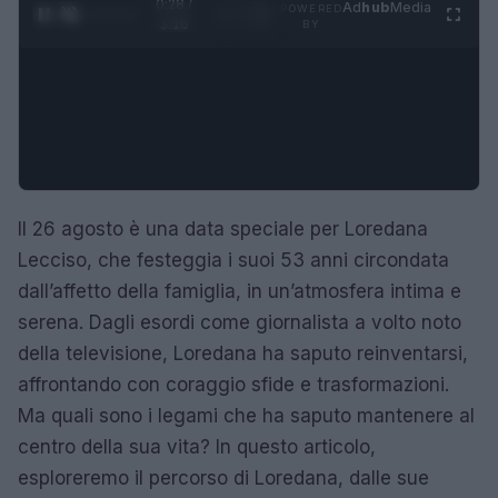
0:29 /
Ad
hub
Media
POWERED
1
/
4
3:16
BY
Il 26 agosto è una data speciale per Loredana
Lecciso, che festeggia i suoi 53 anni circondata
dall’affetto della famiglia, in un’atmosfera intima e
serena. Dagli esordi come giornalista a volto noto
della televisione, Loredana ha saputo reinventarsi,
affrontando con coraggio sfide e trasformazioni.
Ma quali sono i legami che ha saputo mantenere al
centro della sua vita? In questo articolo,
esploreremo il percorso di Loredana, dalle sue