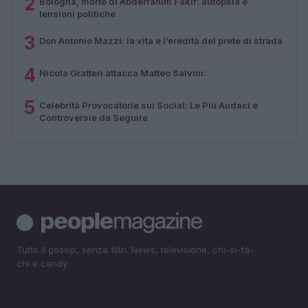
2
Bologna, morte di Abderrahim Fakir: autopsia e
tensioni politiche
3
Don Antonio Mazzi: la vita e l’eredità del prete di strada
4
Nicola Gratteri attacca Matteo Salvini:
5
Celebrità Provocatorie sui Social: Le Più Audaci e
Controversie da Seguire
Tutto il gossip, senza filtri. News, televisione, chi-si-fa-
chi e candy.
SEZIONI