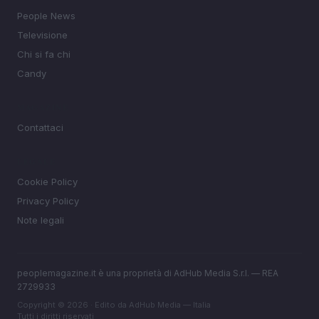
People News
Televisione
Chi si fa chi
Candy
MAGAZINE
Contattaci
LEGALE
Cookie Policy
Privacy Policy
Note legali
peoplemagazine.it è una proprietà di AdHub Media S.r.l. — REA
2729933
Copyright © 2026 · Edito da AdHub Media — Italia
Tutti i diritti riservati