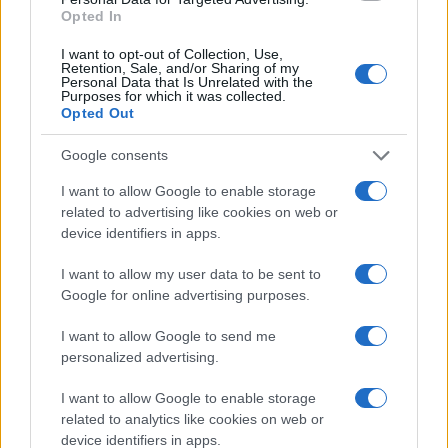
Opted In
I want to opt-out of Collection, Use,
Continua a leggere
Retention, Sale, and/or Sharing of my
Personal Data that Is Unrelated with the
Purposes for which it was collected.
Opted Out
PEOPLE NEWS
Google consents
I want to allow Google to enable storage
related to advertising like cookies on web or
device identifiers in apps.
I want to allow my user data to be sent to
Google for online advertising purposes.
I want to allow Google to send me
personalized advertising.
La sfida di ResQ per riprendere le operazioni di
I want to allow Google to enable storage
soccorso dopo il ciclone Harry
related to analytics like cookies on web or
device identifiers in apps.
Cristian Castiglioni · 6 Ago 2026