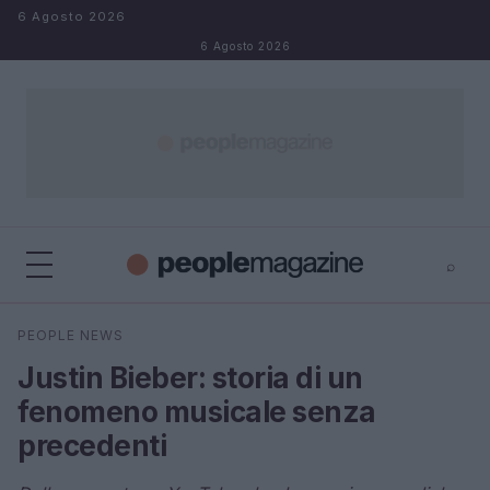
Salta al contenuto
6 Agosto 2026
6 Agosto 2026
⌕
⌕
×
PEOPLE NEWS
Cerca
Justin Bieber: storia di un
fenomeno musicale senza
precedenti