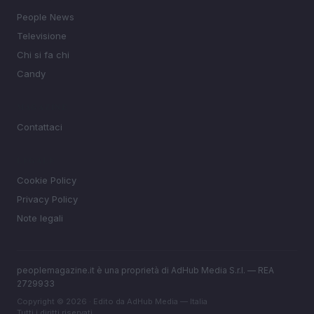
People News
Televisione
Chi si fa chi
Candy
MAGAZINE
Contattaci
LEGALE
Cookie Policy
Privacy Policy
Note legali
peoplemagazine.it è una proprietà di AdHub Media S.r.l. — REA
2729933
Copyright © 2026 · Edito da AdHub Media — Italia
Tutti i diritti riservati