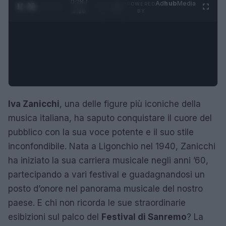
0:29 /
Ad
hub
Media
POWERED
1
/
4
3:16
BY
Iva Zanicchi
, una delle figure più iconiche della
musica italiana, ha saputo conquistare il cuore del
pubblico con la sua voce potente e il suo stile
inconfondibile. Nata a Ligonchio nel 1940, Zanicchi
ha iniziato la sua carriera musicale negli anni ’60,
partecipando a vari festival e guadagnandosi un
posto d’onore nel panorama musicale del nostro
paese. E chi non ricorda le sue straordinarie
esibizioni sul palco del
Festival di Sanremo
? La