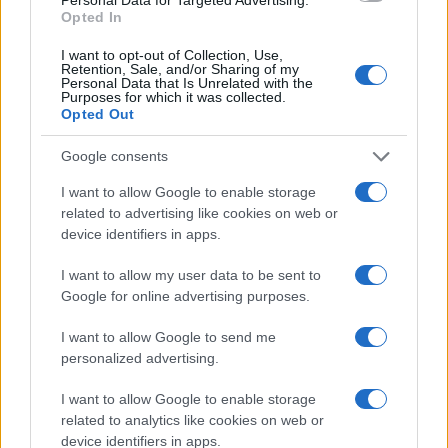
Opted In
I want to opt-out of Collection, Use,
Continua a leggere
Retention, Sale, and/or Sharing of my
Personal Data that Is Unrelated with the
Purposes for which it was collected.
Opted Out
PEOPLE NEWS
Google consents
I want to allow Google to enable storage
related to advertising like cookies on web or
device identifiers in apps.
I want to allow my user data to be sent to
Google for online advertising purposes.
I want to allow Google to send me
personalized advertising.
La sfida di ResQ per riprendere le operazioni di
I want to allow Google to enable storage
soccorso dopo il ciclone Harry
related to analytics like cookies on web or
device identifiers in apps.
Cristian Castiglioni · 6 Ago 2026