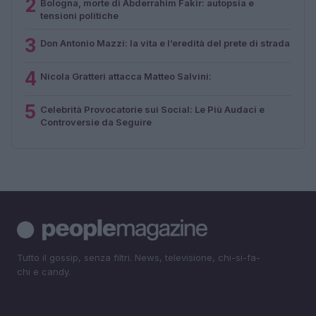
2
Bologna, morte di Abderrahim Fakir: autopsia e
tensioni politiche
3
Don Antonio Mazzi: la vita e l’eredità del prete di strada
4
Nicola Gratteri attacca Matteo Salvini:
5
Celebrità Provocatorie sui Social: Le Più Audaci e
Controversie da Seguire
Tutto il gossip, senza filtri. News, televisione, chi-si-fa-
chi e candy.
SEZIONI