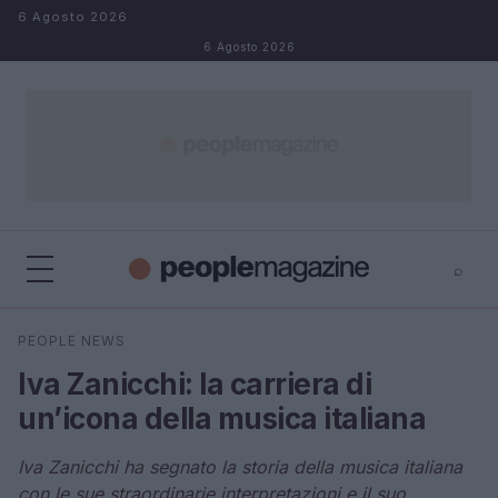
Salta al contenuto
6 Agosto 2026
6 Agosto 2026
⌕
⌕
×
PEOPLE NEWS
Cerca
Iva Zanicchi: la carriera di
un’icona della musica italiana
Iva Zanicchi ha segnato la storia della musica italiana
con le sue straordinarie interpretazioni e il suo