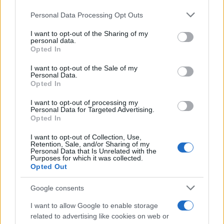
investimenti immobiliari. Non è emozionante
Please note that this website/app uses one or more Google
Personal Data Processing Opt Outs
pensare a quali opportunità ci riserverà il futuro?
services and may gather and store information including but
<\/p>
not limited to your visit or usage behaviour. You may click to
I want to opt-out of the Sharing of my
personal data.
grant or deny consent to Google and its third-party tags to
Opted In
In conclusione, il mercato immobiliare di lusso a
use your data for below specified purposes in below Google
consent section.
Milano offre numerose opportunità per investitori
I want to opt-out of the Sale of my
Personal Data.
e acquirenti. La chiave del successo risiede nella
Opted In
scelta della location e nella capacità di anticipare
I want to opt-out of processing my
le tendenze del mercato. Con una visione
Personal Data for Targeted Advertising.
Opted In
strategica e un approccio informato, è possibile
I want to opt-out of Collection, Use,
ottenere risultati significativi in questo settore
Retention, Sale, and/or Sharing of my
Personal Data that Is Unrelated with the
dinamico. Sei pronto a scoprire il tuo prossimo
Purposes for which it was collected.
investimento?<\/p>
Opted Out
Google consents
I want to allow Google to enable storage
AUTORE
related to advertising like cookies on web or
AiAdhubMedia