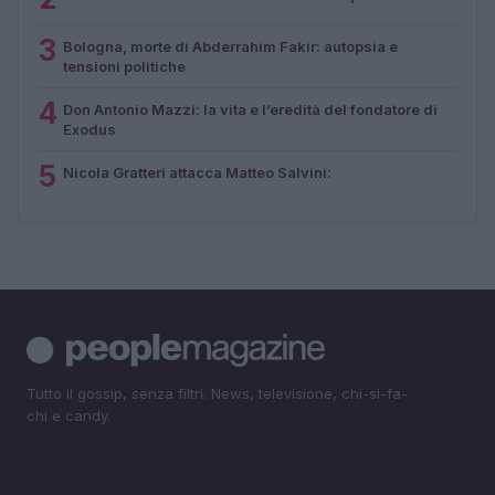
3
Bologna, morte di Abderrahim Fakir: autopsia e
tensioni politiche
4
Don Antonio Mazzi: la vita e l’eredità del fondatore di
Exodus
5
Nicola Gratteri attacca Matteo Salvini:
Tutto il gossip, senza filtri. News, televisione, chi-si-fa-
chi e candy.
SEZIONI