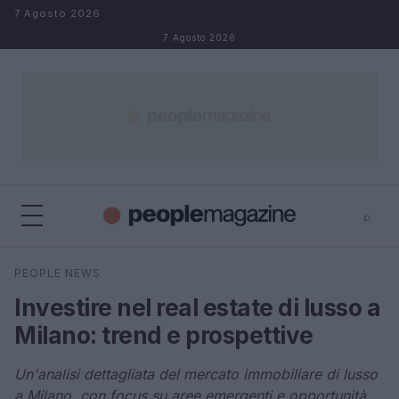
Salta al contenuto
7 Agosto 2026
7 Agosto 2026
⌕
⌕
×
PEOPLE NEWS
Cerca
Investire nel real estate di lusso a
Milano: trend e prospettive
Un'analisi dettagliata del mercato immobiliare di lusso
a Milano, con focus su aree emergenti e opportunità