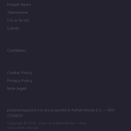
People News
Televisione
Chi si fa chi
Candy
MAGAZINE
Contattaci
LEGALE
Cookie Policy
Privacy Policy
Note legali
peoplemagazine.it è una proprietà di AdHub Media S.r.l. — REA
2729933
Copyright © 2026 · Edito da AdHub Media — Italia
Tutti i diritti riservati