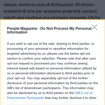
tempo, anche in caso di fluttuazioni. Sfruttare i
momenti di crisi per acquisire proprietà a prezzi
ridotti può risultare una strategia vincente. Chi ha
il coraggio di investire può ottenere risultati
People Magazine -
Do Not Process My Personal
straordinari!<\/p>
Information
Previsioni a medio termine<\/h2>
If you wish to opt-out of the sale, sharing to third parties, or
processing of your personal or sensitive information for
targeted advertising by us, please use the below opt-out
Le prospettive per il mercato immobiliare di lusso
section to confirm your selection. Please note that after your
a Milano sono incoraggianti. Gli esperti
opt-out request is processed you may continue seeing
prevedono un aumento della domanda di
interest-based ads based on personal information utilized by
us or personal information disclosed to third parties prior to
abitazioni di pregio nei prossimi anni, sostenuto
your opt-out. You may separately opt-out of the further
da una crescita economica e da un crescente
disclosure of your personal information by third parties on the
interesse internazionale per la città. Milano, con il
IAB’s list of downstream participants. This information may
also be disclosed by us to third parties on the
IAB’s List of
suo mix di storia, cultura e innovazione,
Downstream Participants
that may further disclose it to other
continuerà a essere una meta privilegiata per
third parties.