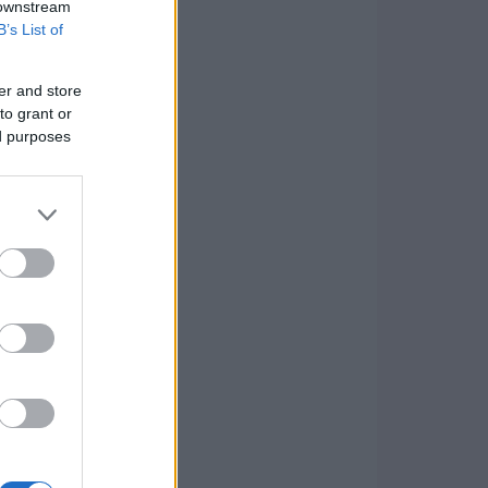
 downstream
B’s List of
er and store
to grant or
ed purposes