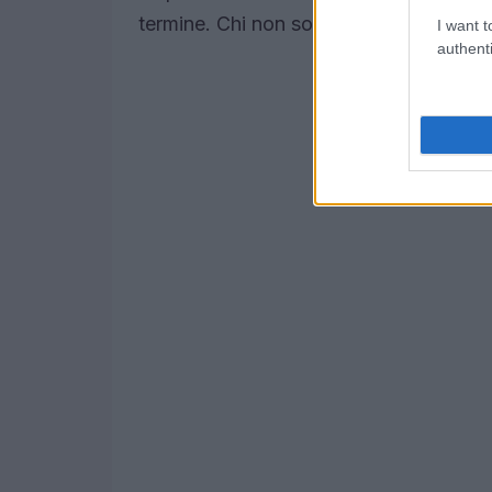
termine. Chi non sogna di avere una ca
I want t
authenti