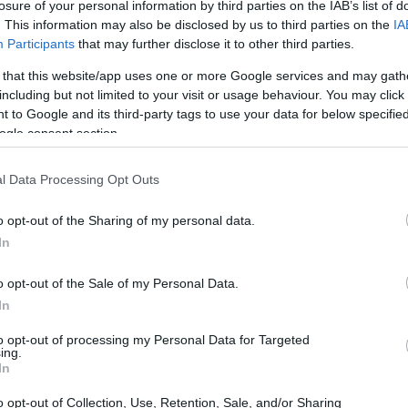
losure of your personal information by third parties on the IAB’s list of
. This information may also be disclosed by us to third parties on the
IA
Participants
that may further disclose it to other third parties.
 that this website/app uses one or more Google services and may gath
including but not limited to your visit or usage behaviour. You may click 
 to Google and its third-party tags to use your data for below specifi
ogle consent section.
l Data Processing Opt Outs
o opt-out of the Sharing of my personal data.
In
o opt-out of the Sale of my Personal Data.
biliare di lusso a Milano
In
rlano chiaro: il mercato immobiliare milanese ha
to opt-out of processing my Personal Data for Targeted
ing.
prezzi delle abitazioni di lusso in aumento. Nel
In
o al metro quadrato per le abitazioni di alta
o opt-out of Collection, Use, Retention, Sale, and/or Sharing