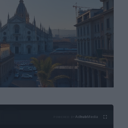
Ad
hub
Media
POWERED BY