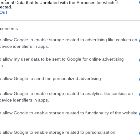
5%
rispetto all’anno precedente, raggiungendo
ersonal Data that Is Unrelated with the Purposes for which it
lected.
ato
in alcune zone centrali. Ma quali sono
Out
consents
rta Venezia spiccano come le aree più ambite,
o allow Google to enable storage related to advertising like cookies on
ferta. Qui, le proprietà di prestigio mantengono
evice identifiers in apps.
 sorprende quindi che stia crescendo l’interesse
o allow my user data to be sent to Google for online advertising
icolare da paesi come Cina, Russia e Stati Uniti,
s.
ivo per investimenti immobiliari.
to allow Google to send me personalized advertising.
ogie più interessanti
o allow Google to enable storage related to analytics like cookies on
evice identifiers in apps.
Quadrilatero della Moda è senza dubbio
o allow Google to enable storage related to functionality of the website
storanti di alta classe che creano un’atmosfera
lo offrono un elevato standard di vita, ma anche
o allow Google to enable storage related to personalization.
ativo, rendendole ideali per investitori a lungo