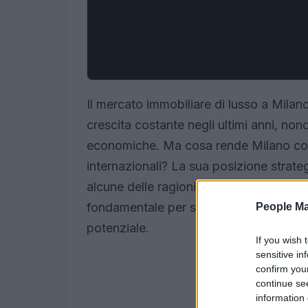
Il mercato immobiliare di lusso a Milan
crescita costante negli ultimi anni, nono
economiche. Ma cosa rende Milano così a
internazionali? La sua posizione strateg
alcune delle ragioni. Analizzare i dati 
fondamentale per scoprire le opportunit
People Ma
potenziale.
If you wish 
sensitive in
confirm you
continue se
information 