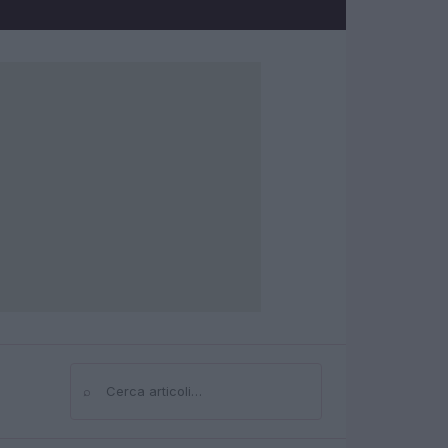
⌕
Cerca