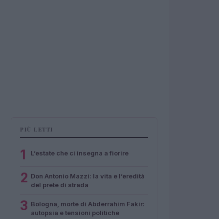
PIÙ LETTI
1
L’estate che ci insegna a fiorire
2
Don Antonio Mazzi: la vita e l’eredità
del prete di strada
3
Bologna, morte di Abderrahim Fakir:
autopsia e tensioni politiche