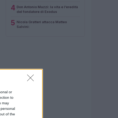
4
Don Antonio Mazzi: la vita e l’eredità
del fondatore di Exodus
5
Nicola Gratteri attacca Matteo
Salvini:
sonal or
ection to
ou may
 personal
out of the