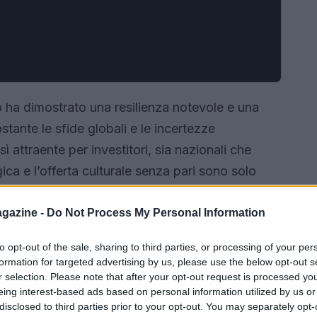
o ha dimostrato una resilienza notevole e una
stante le sfide globali e le incertezze
ttraente per investitori, sia nazionali che
ica e l’offerta culturale senza pari sono solo
attuali e le tendenze emergenti diventa quindi
à di investimento e le aree con il maggior
gazine -
Do Not Process My Personal Information
to opt-out of the sale, sharing to third parties, or processing of your per
formation for targeted advertising by us, please use the below opt-out s
r selection. Please note that after your opt-out request is processed y
eing interest-based ads based on personal information utilized by us or
disclosed to third parties prior to your opt-out. You may separately opt-