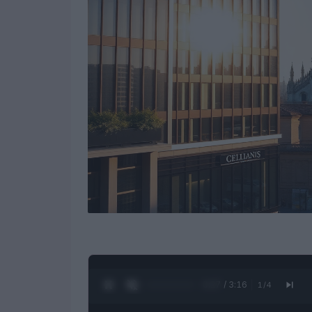
0:28 / 3:16
1
/
4