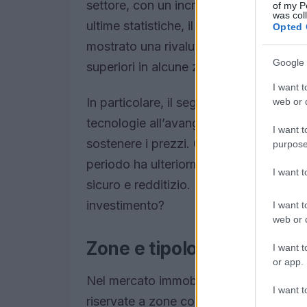
settore, con un incremento delle compr
of my P
was col
ultime statistiche, il prezzo medio al m
Opted 
mostrato una rivalutazione significativ
Google 
superiori in alcune zone centrali.
I want t
In particolare, il segmento dei nuovi svil
web or d
tecnologie all’avanguardia, ha attirato 
I want t
sostenere i prezzi. Chi investe in immobili
purpose
periodo ha ulteriormente alimentato l
I want 
sicuro e redditizio. Ma quali aree di Mi
investimento?
I want t
web or d
Zone e tipologie più inter
I want t
or app.
Nel mercato immobiliare di lusso, la loc
I want t
riservate a zone come
Brera
,
Porta V