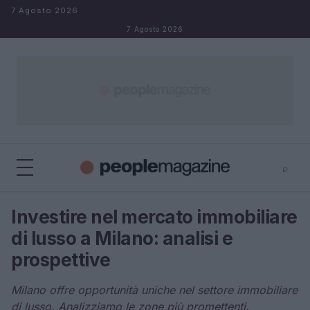
Salta al contenuto
7 Agosto 2026
7 Agosto 2026
⌕
⌕
×
Investire nel mercato immobiliare
Cerca
di lusso a Milano: analisi e
prospettive
Milano offre opportunità uniche nel settore immobiliare
di lusso. Analizziamo le zone più promettenti.