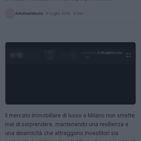
AiAdhubMedia
·
9 Luglio 2025
· 4 min
0:28 /
Ad
hub
Media
POWERED
1
/
4
1:47
BY
Il mercato immobiliare di lusso a Milano non smette
mai di sorprendere, mantenendo una resilienza e
una dinamicità che attraggono investitori sia