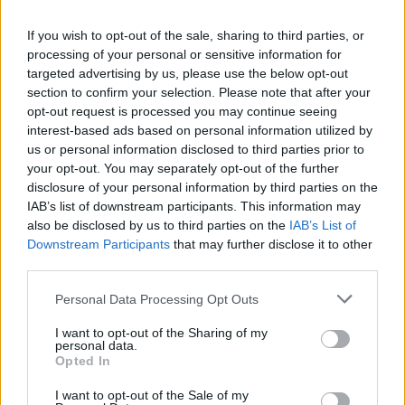
Guardando al futuro, le previsioni per il mercato
If you wish to opt-out of the sale, sharing to third parties, or
immobiliare di lusso a Milano rimangono positive.
processing of your personal or sensitive information for
targeted advertising by us, please use the below opt-out
Con l’atteso ritorno alla normalità post-pandemia, si
section to confirm your selection. Please note that after your
prevede un aumento della domanda non solo da
opt-out request is processed you may continue seeing
parte di acquirenti locali, ma anche di investitori
interest-based ads based on personal information utilized by
us or personal information disclosed to third parties prior to
stranieri attratti dalla solidità del mercato milanese.
your opt-out. You may separately opt-out of the further
Le politiche fiscali favorevoli e i progetti di sviluppo
disclosure of your personal information by third parties on the
urbano contribuiranno ulteriormente a sostenere la
IAB’s list of downstream participants. This information may
also be disclosed by us to third parties on the
IAB’s List of
crescita.
Downstream Participants
that may further disclose it to other
third parties.
In sintesi, Milano si conferma come una piazza
d’affari strategica per il settore immobiliare di lusso.
Please note that this website/app uses one or more Google
Personal Data Processing Opt Outs
services and may gather and store information including but
Gli investitori che si muoveranno in questo
not limited to your visit or usage behaviour. You may click to
I want to opt-out of the Sharing of my
contesto avranno ottime possibilità di capitalizzare
personal data.
grant or deny consent to Google and its third-party tags to
Opted In
sulle opportunità attuali e future, assicurandosi un
use your data for below specified purposes in below Google
consent section.
posto di rilievo nel panorama immobiliare
I want to opt-out of the Sale of my