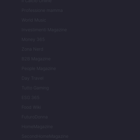
Il Calcio Online
Professione mamma
World Music
Investimenti Magazine
Money 365
Zona Nerd
B2B Magazine
People Magazine
Day Travel
Tutto Gaming
ESG 365
Food Wiki
FuturoDonna
HomeMagazine
SecondHomeMagazine