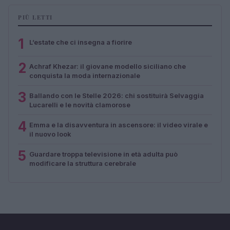
PIÙ LETTI
1
L’estate che ci insegna a fiorire
2
Achraf Khezar: il giovane modello siciliano che
conquista la moda internazionale
3
Ballando con le Stelle 2026: chi sostituirà Selvaggia
Lucarelli e le novità clamorose
4
Emma e la disavventura in ascensore: il video virale e
il nuovo look
5
Guardare troppa televisione in età adulta può
modificare la struttura cerebrale