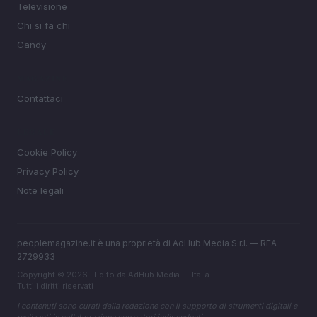
Televisione
Chi si fa chi
Candy
MAGAZINE
Contattaci
LEGALE
Cookie Policy
Privacy Policy
Note legali
peoplemagazine.it è una proprietà di AdHub Media S.r.l. — REA
2729933
Copyright © 2026 · Edito da AdHub Media — Italia
Tutti i diritti riservati
I contenuti sono curati dalla redazione con il supporto di strumenti digitali e