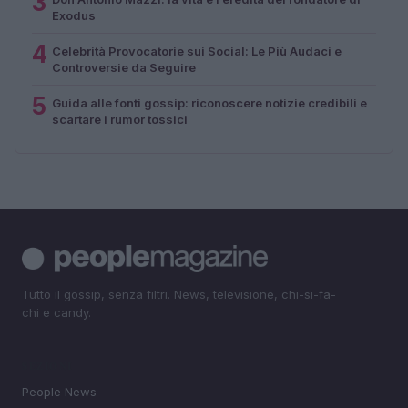
3
Exodus
4
Celebrità Provocatorie sui Social: Le Più Audaci e
Controversie da Seguire
5
Guida alle fonti gossip: riconoscere notizie credibili e
scartare i rumor tossici
Tutto il gossip, senza filtri. News, televisione, chi-si-fa-
chi e candy.
SEZIONI
People News