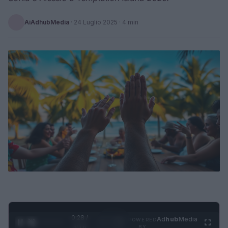
AiAdhubMedia
·
24 Luglio 2025
· 4 min
0:28 /
Ad
hub
Media
POWERED
1
/
4
3:16
BY