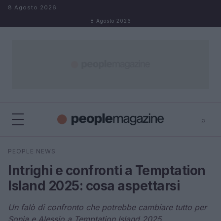
Salta al contenuto
8 Agosto 2026
8 Agosto 2026
⌕
⌕
×
PEOPLE NEWS
Cerca
Intrighi e confronti a Temptation
Island 2025: cosa aspettarsi
Un falò di confronto che potrebbe cambiare tutto per
Sonia e Alessio a Temptation Island 2025.