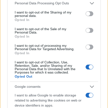
Please note that this website/app uses one or more Google
Personal Data Processing Opt Outs
services and may gather and store information including but
not limited to your visit or usage behaviour. You may click to
I want to opt-out of the Sharing of my
personal data.
grant or deny consent to Google and its third-party tags to
Opted In
use your data for below specified purposes in below Google
consent section.
I want to opt-out of the Sale of my
Personal Data.
Opted In
I want to opt-out of processing my
Personal Data for Targeted Advertising.
Opted In
I want to opt-out of Collection, Use,
Retention, Sale, and/or Sharing of my
Personal Data that Is Unrelated with the
Purposes for which it was collected.
Opted Out
Google consents
I want to allow Google to enable storage
related to advertising like cookies on web or
device identifiers in apps.