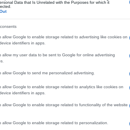
essia, dove ha abbattuto un palo che sosteneva
ersonal Data that Is Unrelated with the Purposes for which it
lected.
 direzione obbligatoria.
Out
no stati trovati vigili e coscienti dai
consents
oni non sembrano destare preoccupazioni, sono
o allow Google to enable storage related to advertising like cookies on
per accertamenti. Nel frattempo, la Polizia
evice identifiers in apps.
gare sulla dinamica del sinistro e raccogliere
o allow my user data to be sent to Google for online advertising
abilità. Chi non si è mai trovato in una situazione
s.
oso, non è vero?
to allow Google to send me personalized advertising.
mpatti sulla viabilità
o allow Google to enable storage related to analytics like cookies on
evice identifiers in apps.
mente i vigili del fuoco e il personale del 118. I
o allow Google to enable storage related to functionality of the website
n sicurezza i veicoli coinvolti e ripristinare la
sservato il rallentamento del traffico, che ha
o allow Google to enable storage related to personalization.
La Polizia ha chiuso temporaneamente l’incrocio