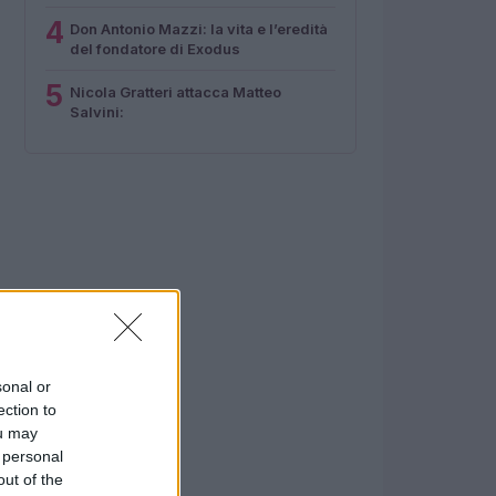
4
Don Antonio Mazzi: la vita e l’eredità
del fondatore di Exodus
5
Nicola Gratteri attacca Matteo
Salvini:
sonal or
ection to
ou may
 personal
out of the