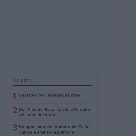
PIÙ LETTI
1
L’estate che ci insegna a fiorire
2
Don Antonio Mazzi: la vita e l’eredità
del prete di strada
3
Bologna, morte di Abderrahim Fakir:
autopsia e tensioni politiche