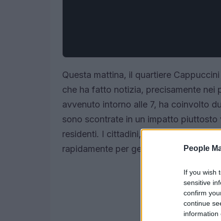
Questa mattina, il quartiere Cappuccini 
che ha fatto notizia, precisamente nei 
avvenuto intorno alle 7, ha coinvolto d
sono scontrate in un impatto piuttosto 
residenti. I cittadini, allarmati, hanno 
rapidamente per gestire la situazione e
People Ma
If you wish 
sensitive in
confirm you
continue se
information 