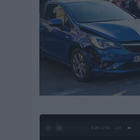
0:28 / 2:02
1
/
4