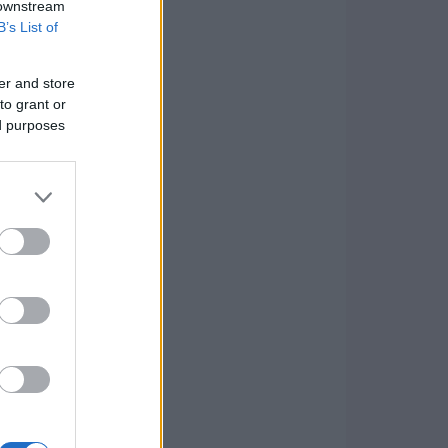
 downstream
B’s List of
er and store
to grant or
ed purposes