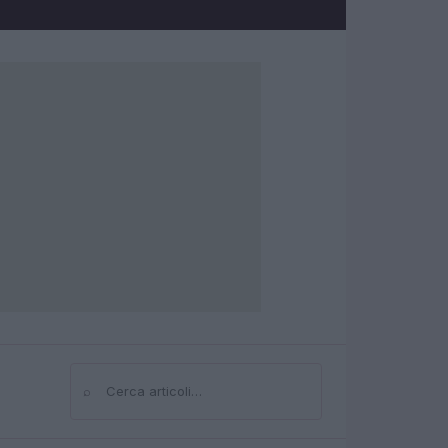
⌕
Cerca