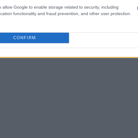
 e rimuovere i veicoli incidentati. Chi di voi ha
o allow Google to enable storage related to security, including
cation functionality and fraud prevention, and other user protection.
 stradale sa quanto può essere frustrante!
CONFIRM