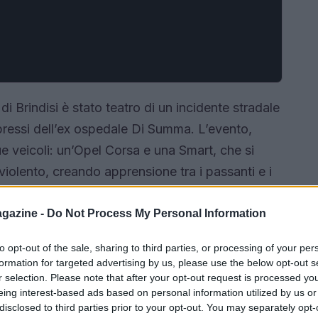
di Brindisi è stato teatro di un incidente stradale
pressi dell’ex ospedale Di Summa. L’evento,
ue veicoli: un’Opel Corsa e una Smart, che si
violento, creando apprensione tra i passanti e i
subito contattato i soccorsi, che sono giunti
 garantire la sicurezza dei conducenti.
gazine -
Do Not Process My Personal Information
to opt-out of the sale, sharing to third parties, or processing of your per
formation for targeted advertising by us, please use the below opt-out s
r selection. Please note that after your opt-out request is processed y
eing interest-based ads based on personal information utilized by us or
disclosed to third parties prior to your opt-out. You may separately opt-