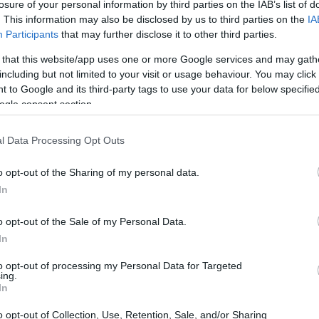
losure of your personal information by third parties on the IAB’s list of
. This information may also be disclosed by us to third parties on the
IA
Participants
that may further disclose it to other third parties.
 that this website/app uses one or more Google services and may gath
including but not limited to your visit or usage behaviour. You may click 
 to Google and its third-party tags to use your data for below specifi
ogle consent section.
l Data Processing Opt Outs
o opt-out of the Sharing of my personal data.
In
e
o opt-out of the Sale of my Personal Data.
tra via Adamello e via San Leucio, non lontano
In
ando alle prime ricostruzioni, l’Opel Corsa,
to opt-out of processing my Personal Data for Targeted
ing.
tto la fiancata della Smart, causando un impatto
In
 deviato dal suo percorso, fermando la sua corsa
o opt-out of Collection, Use, Retention, Sale, and/or Sharing