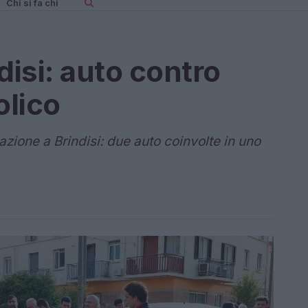
Chi si fa chi
disi: auto contro
olico
zione a Brindisi: due auto coinvolte in uno