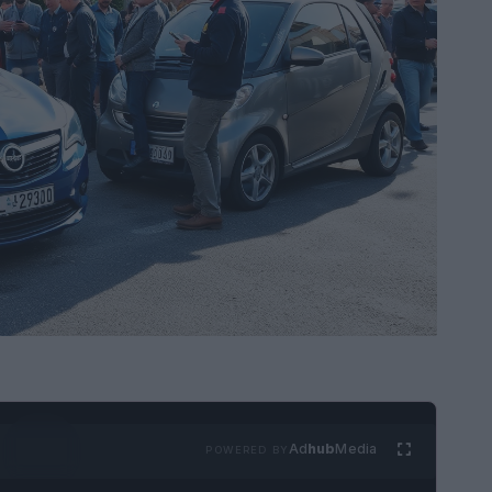
Ad
hub
Media
POWERED BY