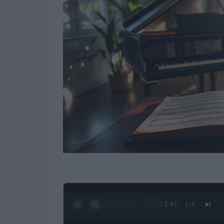
0:28 / 1:47
1
/
4