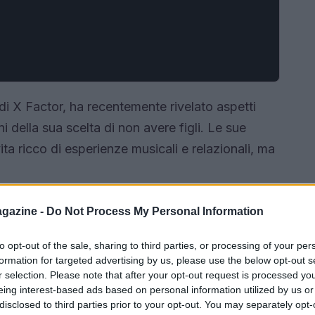
 di X Factor, ha recentemente rivelato aspetti
ni della sua scelta di non avere figli. Le sue
ita ricco di esperienze musicali e relazionali, ma
gazine -
Do Not Process My Personal Information
to opt-out of the sale, sharing to third parties, or processing of your per
formation for targeted advertising by us, please use the below opt-out s
r selection. Please note that after your opt-out request is processed y
eing interest-based ads based on personal information utilized by us or
disclosed to third parties prior to your opt-out. You may separately opt-