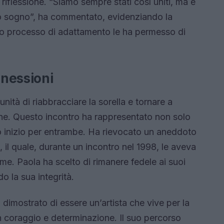
riflessione. “Siamo sempre stati così uniti, ma è
o sogno”, ha commentato, evidenziando la
sto processo di adattamento le ha permesso di
.
nessioni
ità di riabbracciare la sorella e tornare a
one. Questo incontro ha rappresentato non solo
o inizio per entrambe. Ha rievocato un aneddoto
il quale, durante un incontro nel 1998, le aveva
me. Paola ha scelto di rimanere fedele ai suoi
do la sua integrità.
 dimostrato di essere un’artista che vive per la
n coraggio e determinazione. Il suo percorso