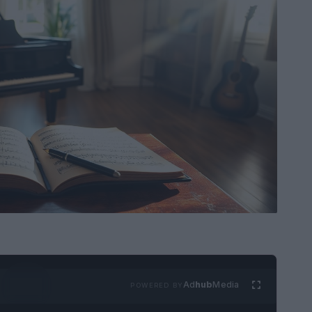
Ad
hub
Media
POWERED BY