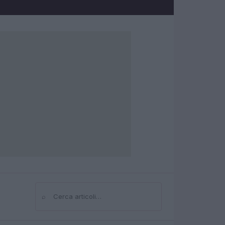
⌕
Cerca