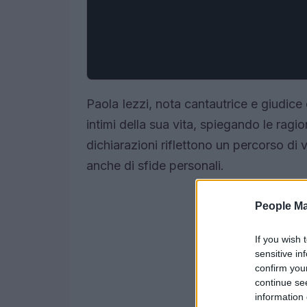
Paola Iezzi, nota cantautrice e giudice
intimi della sua vita, spiegando le ragio
dichiarazioni riflettono un percorso di v
anche di sfide personali.
People Ma
If you wish 
sensitive in
confirm you
continue se
information 