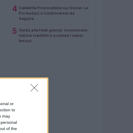
4
Celebrità Provocatorie sui Social: Le
Più Audaci e Controversie da
Seguire
5
Guida alle fonti gossip: riconoscere
notizie credibili e scartare i rumor
tossici
sonal or
ection to
ou may
 personal
out of the