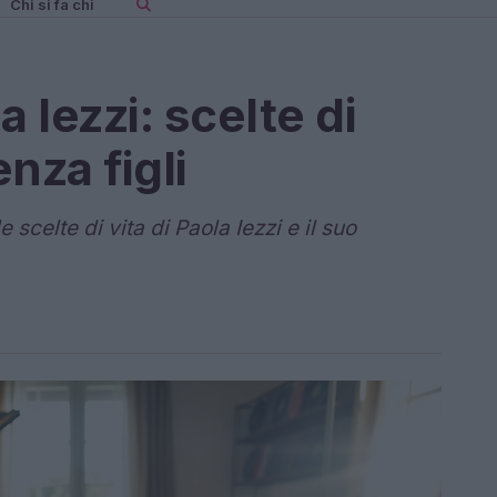
Chi si fa chi
a Iezzi: scelte di
enza figli
scelte di vita di Paola Iezzi e il suo