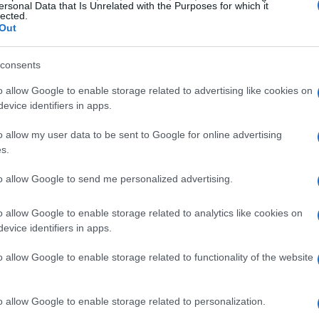
ersonal Data that Is Unrelated with the Purposes for which it
lected.
Out
 una relazione passata in cui si è sentita “in
ne l’ha portata a riflettere su cosa significhi
consents
la vita. Paola ha sottolineato l’importanza di
o allow Google to enable storage related to advertising like cookies on
he conformarsi alle aspettative altrui,
evice identifiers in apps.
senza vincoli.
o allow my user data to be sent to Google for online advertising
s.
 di successi
to allow Google to send me personalized advertising.
n la band
Elefunky
, ma è stata la sua
o allow Google to enable storage related to analytics like cookies on
ribalta. Insieme alla sorella Chiara, ha formato il
evice identifiers in apps.
 enorme successo negli anni 2000. Tuttavia, la
o allow Google to enable storage related to functionality of the website
difficile ma necessaria, in quanto entrambe
ersi.
o allow Google to enable storage related to personalization.