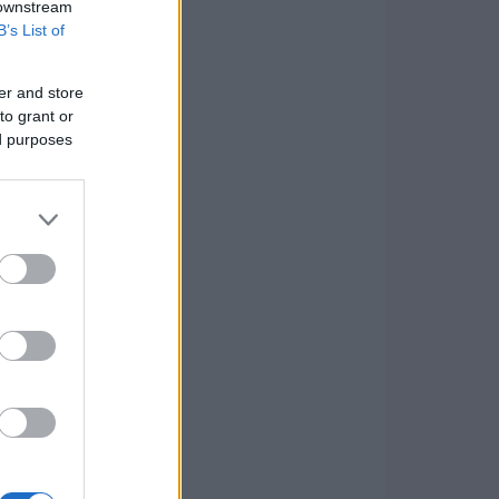
 downstream
B’s List of
er and store
to grant or
ed purposes