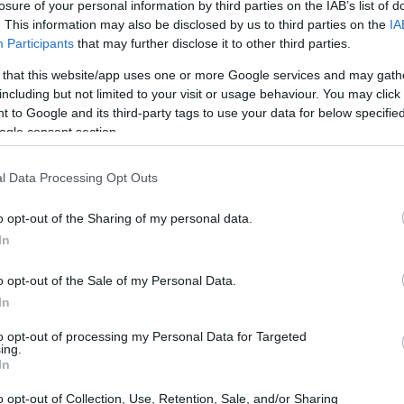
losure of your personal information by third parties on the IAB’s list of
. This information may also be disclosed by us to third parties on the
IA
Participants
that may further disclose it to other third parties.
 that this website/app uses one or more Google services and may gath
including but not limited to your visit or usage behaviour. You may click 
 to Google and its third-party tags to use your data for below specifi
ogle consent section.
l Data Processing Opt Outs
 delle scelte personali
o opt-out of the Sharing of my personal data.
In
to come le
aspettative sociali
e le pressioni
isioni. Nonostante il successo nel mondo della
o opt-out of the Sale of my Personal Data.
ressione riguardo alla sua vita privata. “Avrei
In
”, ha affermato, evidenziando il conflitto tra
to opt-out of processing my Personal Data for Targeted
ing.
In
o opt-out of Collection, Use, Retention, Sale, and/or Sharing